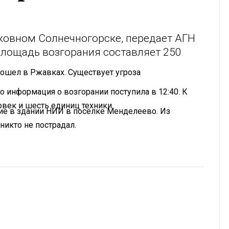
ковном Солнечногорске, передает АГН
Площадь возгорания составляет 250
зошел в Ржавках. Существует угроза
 информация о возгорании поступила в 12:40. К
век и шесть единиц техники.
е в здании НИИ в поселке Менделеево. Из
никто не пострадал.