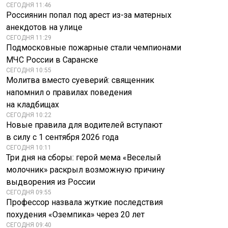
СЕГОДНЯ 11:46
Россиянин попал под арест из-за матерных
анекдотов на улице
СЕГОДНЯ 11:29
Подмосковные пожарные стали чемпионами
МЧС России в Саранске
СЕГОДНЯ 10:55
Молитва вместо суеверий: священник
напомнил о правилах поведения
на кладбищах
СЕГОДНЯ 10:22
Новые правила для водителей вступают
в силу с 1 сентября 2026 года
СЕГОДНЯ 10:11
Три дня на сборы: герой мема «Веселый
молочник» раскрыл возможную причину
выдворения из России
СЕГОДНЯ 09:55
Профессор назвала жуткие последствия
похудения «Оземпика» через 20 лет
СЕГОДНЯ 09:40