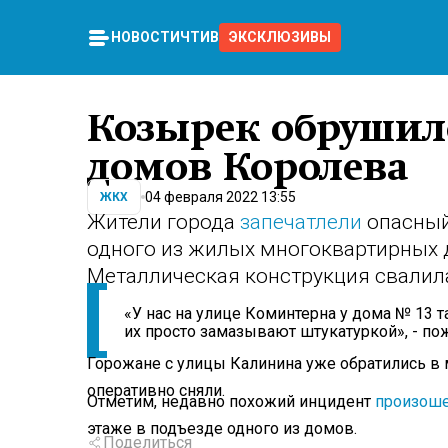
НОВОСТИ
ЧТИВО
ЭКСКЛЮЗИВЫ
Козырек обрушил
домов Королева
04 февраля 2022 13:55
ЖКХ
Жители города
запечатлели
опасный
одного из жилых многоквартирных 
Металлическая конструкция свалила
«У нас на улице Коминтерна у дома № 13 
их просто замазывают штукатуркой», - по
Горожане с улицы Калинина уже обратились 
оперативно сняли.
Отметим, недавно похожий инцидент
произош
этаже в подъезде одного из домов.
Поделиться