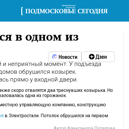
ся в одном из
 и неприятный момент. У подъезда
домов обрушился козырек.
сь прямо у входной двери.
также скоро отвалятся два треснувших козырька. Но
жаловалась одна из горожанок.
в местную управляющую компанию, конструкцию
ел
в Электростали. Потолок обрушился на первом
Автор:
Александра Потапова