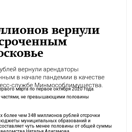
иллионов вернули
тсроченным
осковье
ублей вернули арендаторы
нным в начале пандемии в качестве
ресс-службе Минмособлимущества.
рвого марта по первое октября 2020 года.
и частями, не превышающими половины
х более чем 348 миллионов рублей отсрочки
 бюджеты муниципальных образований и
 составляет чуть менее половины от общей суммы
а ведомства Наталья Адигамова.