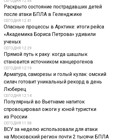
СЕГОДНЯ 12:55
Раскрыто состояние пострадавших детей
после атаки БПЛА в Геленджике
СЕГОДНЯ 12:41
Опасные процессы в Арктике: итоги рейса
«Академика Бориса Петрова» удивили
ученых
СЕГОДНЯ 12:29
Прямой путь к раку: когда шашлык
становится источником канцерогенов
СЕГОДНЯ 12:19
Арматура, саморезы и голый кулак: омский
силач готовит уникальный рекорд в день
Люберец
СЕГОДНЯ 12:14
Популярный во Вьетнаме напиток
спровоцировал ожоги у юной туристки
из России
СЕГОДНЯ 11:58
ВСУ за неделю использовали для атаки
на Московский регион почти 2 тысячи БПЛА