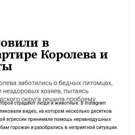
ловили в
ртире Королева и
ты
олева заботились о бедных питомцах,
 нездоровых хозяев, пытаясь
дского округа решила проблему.
оторой страдают люди и животные. В Instagram
ликовали видео, на котором несколько десятков
кой агрессии принимали помощь неравнодушных
бам горожан и разобрались в неприятной ситуации.