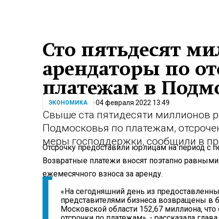
Сто пятьдесят м
арендаторы по о
платежам в Подм
04 февраля 2022 13:49
ЭКОНОМИКА
Свыше ста пятидесяти миллионов р
Подмосковья по платежам, отсроче
меры господдержки, сообщили в п
Отсрочку предоставили юрлицам на период с пе
Возвратные платежи вносят поэтапно равным
ежемесячного взноса за аренду.
«На сегодняшний день из предоставленны
представителями бизнеса возвращены в
Московской области 152,67 миллиона, что
отсрочки по платежам», - рассказала глав