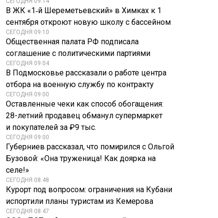
СЕГОДНЯ 09:14
В ЖК «1‑й Шереметьевский» в Химках к 1
сентября откроют новую школу с бассейном
СЕГОДНЯ 09:10
Общественная палата РФ подписала
соглашение с политическими партиями
СЕГОДНЯ 09:04
В Подмосковье рассказали о работе центра
отбора на военную службу по контракту
СЕГОДНЯ 09:00
Оставленные чеки как способ обогащения:
28-летний продавец обманул супермаркет
и покупателей за ₽9 тыс.
СЕГОДНЯ 09:00
Губерниев рассказал, что помирился с Ольгой
Бузовой: «Она труженица! Как доярка на
селе!»
СЕГОДНЯ 08:48
Курорт под вопросом: ограничения на Кубани
испортили планы туристам из Кемерова
СЕГОДНЯ 08:47