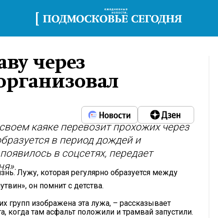
ву через
организовал
своем каяке перевозит прохожих через
образуется в период дождей и
появилось в соцсетях, передает
ня».
нь. Лужу, которая регулярно образуется между
вин», он помнит с детства.
их групп изображена эта лужа, – рассказывает
та, когда там асфальт положили и трамвай запустили.