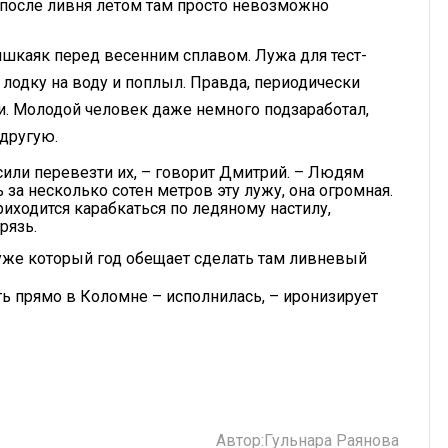
а после ливня летом там просто невозможно
шкаяк перед весенним сплавом. Лужа для тест-
 лодку на воду и поплыл. Правда, периодически
. Молодой человек даже немного подзаработал,
 другую.
сили перевезти их, – говорит Дмитрий. – Людям
за несколько сотен метров эту лужу, она огромная.
иходится карабкаться по ледяному настилу,
рязь.
же который год обещает сделать там ливневый
ть прямо в Коломне – исполнилась, – иронизирует
Автор:
Гульнара Раянова