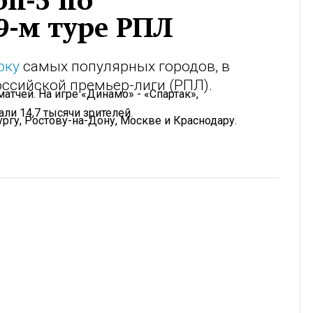
п-5 по
9-м туре РПЛ
рку
самых популярных городов, в
оссийской премьер-лиги (РПЛ).
атчей. На игре «Динамо» - «Спартак»,
ли 14,7 тысячи зрителей.
ргу, Ростову-на-Дону, Москве и Краснодару.