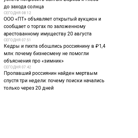
Почему пожилые
Мужчины ринулись
до захода солнца
просыпаются в 3
скупать необычные
ночи? Это знак о
джинсы. В чем их
СЕГОДНЯ 08:12
скором…
секрет
ООО «ПТ» объявляет открытый аукцион и
сообщает о торгах по заложенному
арестованному имуществу 20 августа
СЕГОДНЯ 07:51
Кедры и пихта обошлись россиянину в ₽1,4
млн: почему бизнесмену не помогли
объяснения про «зимник»
СЕГОДНЯ 07:42
Пропавший россиянин найден мертвым
спустя три недели: почему поиски начались
только через 20 дней