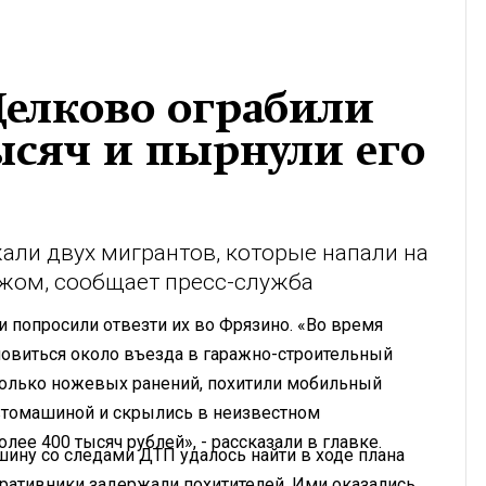
Щелково ограбили
тысяч и пырнули его
ли двух мигрантов, которые напали на
ножом, сообщает пресс-служба
и попросили отвезти их во Фрязино. «Во время
овиться около въезда в гаражно-строительный
колько ножевых ранений, похитили мобильный
автомашиной и скрылись в неизвестном
ее 400 тысяч рублей», - рассказали в главке.
шину со следами ДТП удалось найти в ходе плана
ративники задержали похитителей. Ими оказались