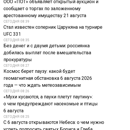
ООО «ПОТ» объявляет открытый аукцион и
сообщает о торгах по заложенному
арестованному имуществу 21 августа
СЕГОДНЯ 08:39
Стал известен соперник Царукяна на турнире
UFC 331
СЕГОДНЯ 08:35
Без денег и с двумя детьми: россиянка
добилась выплат после вмешательства
прокуратуры
СЕГОДНЯ 08:27
Космос берет паузу: какой будет
геомагнитная обстановка 6 августа 2026
года — что ждать метеозависимым
СЕГОДНЯ 08:26
«Мухи кусаются, а пауки плетут паутину»:
о чем предупреждают насекомые и птицы
6 августа
СЕГОДНЯ 08:25
С 6 августа открываются Небеса: о чем нужно
успеть попросить святых Бориса и Глеба