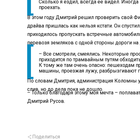
Сколько я ездил, всегда ее видел. Иногд
проехать.
В этом году Дмитрий решил проверить свой Фи
драйва пришлась как нельзя кстати. Он спустил
приходилось пропускать встречные автомобили
перевозя земляков с одной стороны дороги на
– Все смотрели, смеялись. Некоторые про
приходится по трамвайным путям обходить 
К тому же там очень опасно: пешеходам пр
машины, проезжая лужу, разбрызгивают г
По словам Дмитрия, администрация Коломны у
слив, но до дела пока не дошло.
– Только благодаря этому моя мечта – поплава
Дмитрий Русов.
Поделиться