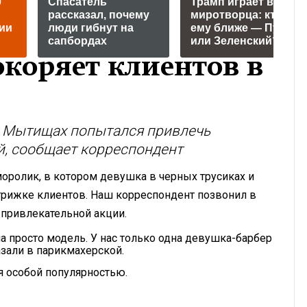
0
Спасатель
Трамп играет в
рассказал, почему
миротворца: кто
ии
люди гибнут на
ему ближе — Путин
сапбордах
или Зеленский?
покоряет клиентов в
 Мытищах попытался привлечь
й, сообщает корреспондент
оролик, в котором девушка в черных трусиках и
стрижке клиентов. Наш корреспондент позвонил в
 привлекательной акции.
на просто модель. У нас только одна девушка-барбер
азали в парикмахерской.
я особой популярностью.