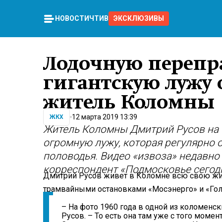
НОВОСТИ
ЧТИВО
ЭКСКЛЮЗИВЫ
Лодочную перепра
гигантскую лужу 
житель Коломны
12 марта 2019 13:39
ЖКХ
Житель Коломны Дмитрий Русов на 
огромную лужу, которая регулярно 
половодья. Видео «извоза» недавно 
корреспондент «Подмосковье сегод
Дмитрий Русов живет в Коломне всю свою жиз
трамвайными остановками «Мосэнерго» и «Голут
– На фото 1960 года в одной из коломенск
Русов. – То есть она там уже с того момен