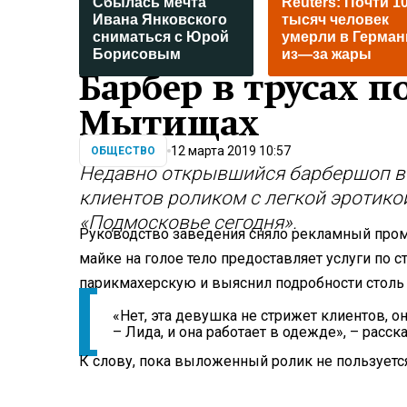
Сбылась мечта
Reuters: Почти 1
Ивана Янковского
тысяч человек
сниматься с Юрой
умерли в Герман
Борисовым
из—за жары
Барбер в трусах 
Мытищах
12 марта 2019 10:57
ОБЩЕСТВО
Недавно открывшийся барбершоп в
клиентов роликом с легкой эротико
«Подмосковье сегодня».
Руководство заведения сняло рекламный пром
майке на голое тело предоставляет услуги по 
парикмахерскую и выяснил подробности столь
«Нет, эта девушка не стрижет клиентов, о
– Лида, и она работает в одежде», – расск
К слову, пока выложенный ролик не пользуетс