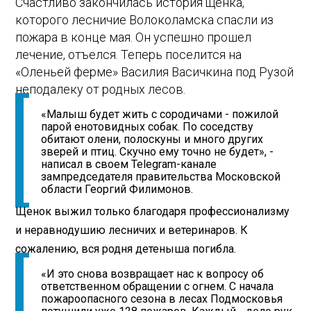
Счастливо закончилась история щенка,
которого лесничие Волоколамска спасли из
пожара в конце мая. Он успешно прошел
лечение, отъелся. Теперь поселится на
«Оленьей ферме» Василия Васичкина под Рузой
неподалеку от родных лесов.
«Малыш будет жить с сородичами - пожилой
парой енотовидных собак. По соседству
обитают олени, полоскуны и много других
зверей и птиц. Скучно ему точно не будет», -
написал в своем Telegram-канале
зампредседателя правительства Московской
области Георгий Филимонов.
Щенок выжил только благодаря профессионализму
и неравнодушию лесничих и ветеринаров. К
сожалению, вся родня детеныша погибла.
«И это снова возвращает нас к вопросу об
ответственном обращении с огнем. С начала
пожароопасного сезона в лесах Подмосковья