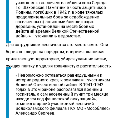
участкового лесничества вблизи села Середа
г.о. Шаховская. Памятник в честь защитников
Родины, погибших в 1942 г. в ходе тяжелых
продолжительных боев за освобождение
захваченных фашистами близлежащих
деревень, установлен на месте боевых
действий времен Великой Отечественной
войны», - уточнили в ведомстве.
Для сотрудников лесничества это место свято. Они
бережно следят за порядком, вовремя окашивая
прилегающую территорию, убирая упавшие ветви,
очищая плитку и удаляя травянистую растительность.
«Невозможно оставаться равнодушными к
истории родного края, к землякам - участникам
Великой Отечественной войны. В 1941-1942
годах в этом районе располагался военный
госпиталь, а сам населенный пункт три месяца
находился под фашистской оккупацией», -
отметил старший участковый лесничий
Волоколамского филиала ГКУ МО «Мособллес»
Александр Сергеев.