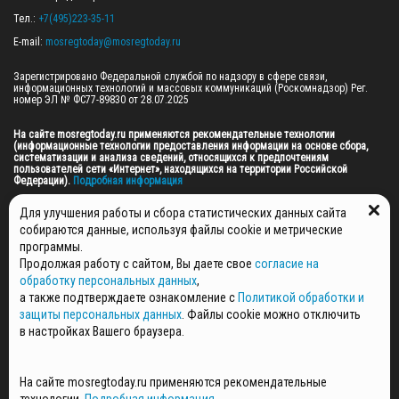
Тел.: 
+7(495)223-35-11
E-mail: 
mosregtoday@mosregtoday.ru
Зарегистрировано Федеральной службой по надзору в сфере связи, 
информационных технологий и массовых коммуникаций (Роскомнадзор) Рег. 
номер ЭЛ № ФС77-89830 от 28.07.2025

На сайте mosregtoday.ru применяются рекомендательные технологии 
(информационные технологии предоставления информации на основе сбора, 
систематизации и анализа сведений, относящихся к предпочтениям 
пользователей сети «Интернет», находящихся на территории Российской 
Федерации).
 Подробная информация
© 2026 ПРАВА НА ВСЕ МАТЕРИАЛЫ САЙТА ПРИНАДЛЕЖАТ ГАУ МО "ЦИФРОВЫЕ 
Для улучшения работы и сбора статистических данных сайта
МЕДИА" (ОГРН: 1255000059467).
собираются данные, используя файлы cookie и метрические
программы.
Продолжая работу с сайтом, Вы даете свое
согласие на
ПОЛИТИКА ОБРАБОТКИ И ЗАЩИТЫ ПЕРСОНАЛЬНЫХ ДАННЫХ
обработку персональных данных
,
НОВОСТИ
а также подтверждаете ознакомление с
Политикой обработки и
ГАЗЕТЫ
защиты персональных данных
. Файлы cookie можно отключить
РЕКЛАМОДАТЕЛЯМ
в настройках Вашего браузера.
КОНТАКТНАЯ ИНФОРМАЦИЯ
О РЕДАКЦИИ
На сайте mosregtoday.ru применяются рекомендательные
СПЕЦПРОЕКТЫ