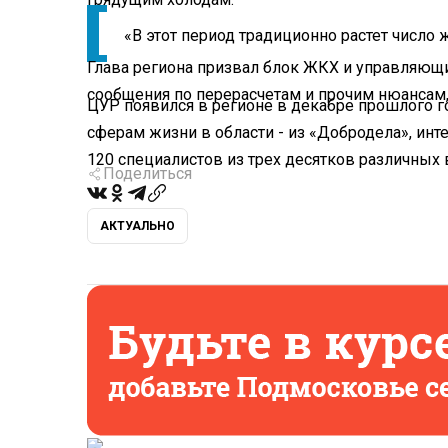
«В этот период традиционно растет число 
Глава региона призвал блок ЖКХ и управляющ
сообщения по перерасчетам и прочим нюансам,
ЦУР появился в регионе в декабре прошлого го
сферам жизни в области - из «Добродела», инт
120 специалистов из трех десятков различных
Поделиться
АКТУАЛЬНО