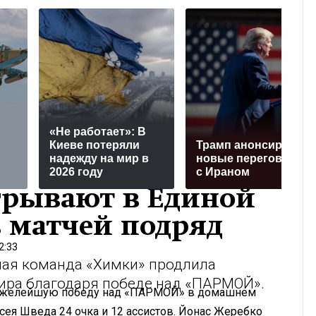
«Не работает»: В
Киеве потеряли
Трамп анонсировал
надежду на мир в
новые переговоры
2026 году
с Ираном
грывают в Единой
ь матчей подряд
2:33
ная команда «Химки» продлила
нира благодаря победе над «ПАРМОЙ».
тяжелейшую победу над «ПАРМОЙ» в домашнем
ксея Шведа 24 очка и 12 ассистов. Йонас Жеребко