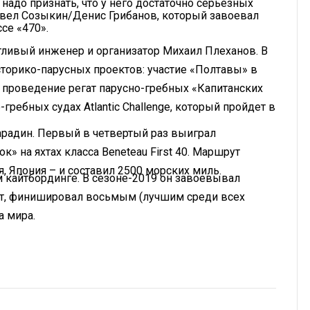
 надо признать, что у него достаточно серьезных
Павел Созыкин/Денис Грибанов, который завоевал
се «470».
тливый инженер и организатор Михаил Плеханов. В
сторико-парусных проектов: участие «Полтавы» в
проведение регат парусно-гребных «Капитанских
гребных судах Atlantic Challenge, который пройдет в
арадин. Первый в четвертый раз выиграл
 на яхтах класса Beneteau First 40. Маршрут
я, Япония – и составил 2500 морских миль.
м кайтбординге. В сезоне-2019 он завоевывал
т, финишировал восьмым (лучшим среди всех
а мира.