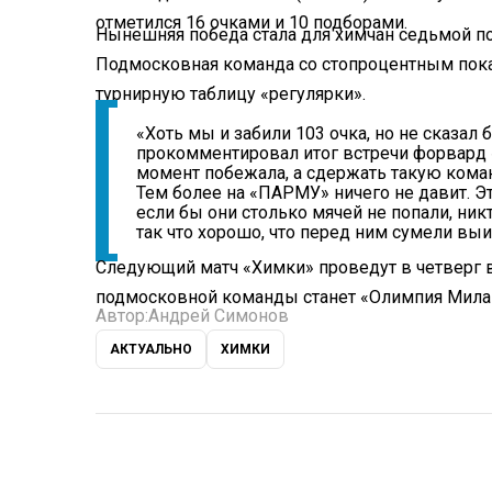
отметился 16 очками и 10 подборами.
Нынешняя победа стала для химчан седьмой под
Подмосковная команда со стопроцентным пока
турнирную таблицу «регулярки».
«Хоть мы и забили 103 очка, но не сказал 
прокомментировал итог встречи форвард 
момент побежала, а сдержать такую команд
Тем более на «ПАРМУ» ничего не давит. Эт
если бы они столько мячей не попали, ник
так что хорошо, что перед ним сумели выи
Следующий матч «Химки» проведут в четверг 
подмосковной команды станет «Олимпия Мила
Автор:
Андрей Симонов
АКТУАЛЬНО
ХИМКИ