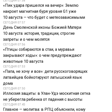
СЕГОДНЯ 07:58
«Пик удара пришелся на вечер»: Землю
накроет магнитная буря уровня G1 уже
10 августа — что будет с метеозависимыми
СЕГОДНЯ 07:57
День Смоленской иконы Божией Матери
10 августа: история, традиции, строгие
запреты и о чем молятся
СЕГОДНЯ 07:56
«Птицы собираются в стаи, а муравьи
закрывают ходы»: о чем предупреждают
животные 10 августа
СЕГОДНЯ 07:53
«Папа, не хочу и все»: дети русскоговорящих
латвийцев бойкотируют латышский язык
дома
СЕГОДНЯ 07:50
Иллюзия защиты: в Улан-Удэ москитная сетка
не уберегла ребенка от падения с высоты
СЕГОДНЯ 07:45
Главное — молитва: в РПЦ объяснили, кому