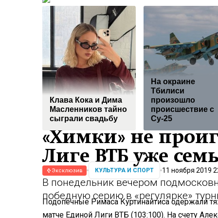
На окраине
Тбилиси
Клава Кока и Дима
произошло
Масленников тайно
происшествие с
сыграли свадьбу
Су-25
«Химки» не прои
Лиге ВТБ уже сем
11 ноября 2019 2
КУЛЬТУРА И СПОРТ
Эксклюзив
В понедельник вечером подмосков
победную серию в «регулярке» тур
Подопечные Римаса Куртинайтиса одержали 
матче Единой Лиги ВТБ (103:100). На счету Але