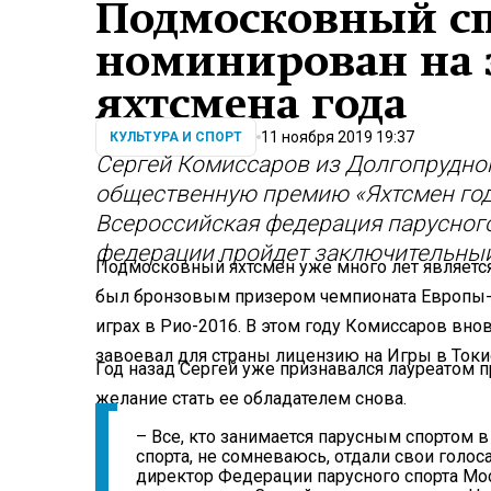
Подмосковный с
номинирован на 
яхтсмена года
11 ноября 2019 19:37
КУЛЬТУРА И СПОРТ
Сергей Комиссаров из Долгопрудног
общественную премию «Яхтсмен год
Всероссийская федерация парусного
федерации пройдет заключительный
Подмосковный яхтсмен уже много лет является
был бронзовым призером чемпионата Европы-2
играх в Рио-2016. В этом году Комиссаров вн
завоевал для страны лицензию на Игры в Токи
Год назад Сергей уже признавался лауреатом п
желание стать ее обладателем снова.
– Все, кто занимается парусным спортом 
спорта, не сомневаюсь, отдали свои голо
директор Федерации парусного спорта Мос