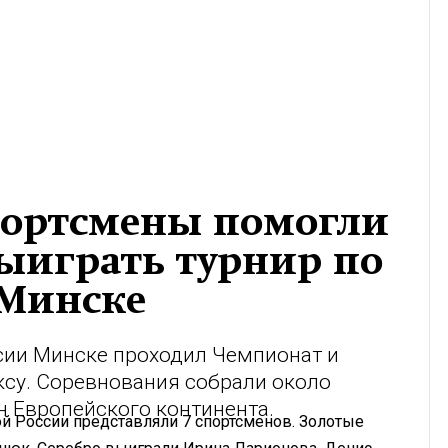
портсмены помогли
ыиграть турнир по
 Минске
ссии Минске проходил Чемпионат и
ксу. Соревнования собрали около
н Европейского континента.
й России представляли 7 спортсменов. Золотые