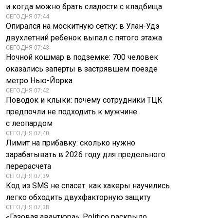
и когда можно брать сладости с кладбища
СЕГОДНЯ 07:44
Опирался на москитную сетку: в Улан-Удэ
двухлетний ребенок выпал с пятого этажа
СЕГОДНЯ 07:43
Ночной кошмар в подземке: 700 человек
оказались заперты в застрявшем поезде
метро Нью-Йорка
СЕГОДНЯ 07:42
Поводок и клыки: почему сотрудники ТЦК
Почему Ближний
Туск пригрозил
Восток на грани
предпочли не подходить к мужчине
Украине - детали
обострения
с леопардом
СЕГОДНЯ 07:40
Лимит на прибавку: сколько нужно
зарабатывать в 2026 году для предельного
перерасчета
СЕГОДНЯ 07:39
Код из SMS не спасет: как хакеры научились
легко обходить двухфакторную защиту
СЕГОДНЯ 07:38
«Газовая авантюра»: Politico раскрыло,