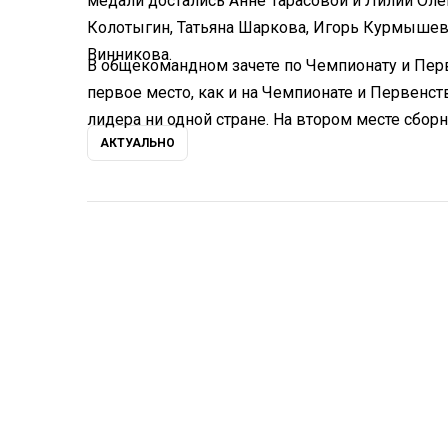
медали достались Анне Тарасовой и Лилии Ол
Колотыгин, Татьяна Шаркова, Игорь Курмышев
Винникова.
В общекомандном зачете по Чемпионату и Пер
первое место, как и на Чемпионате и Первенств
лидера ни одной стране. На втором месте сборн
АКТУАЛЬНО