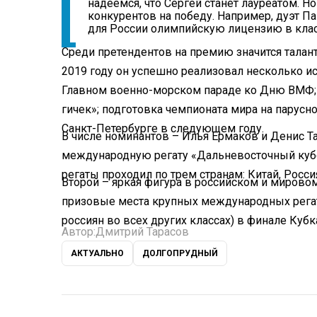
надеемся, что Сергей станет лауреатом. Но
конкурентов на победу. Например, дуэт 
для России олимпийскую лицензию в клас
Среди претендентов на премию значится талан
2019 году он успешно реализовал несколько и
Главном военно-морском параде ко Дню ВМФ; 
гичек»; подготовка чемпионата мира на парусно-
Санкт-Петербурге в следующем году.
В числе номинантов – Илья Ермаков и Денис Т
международную регату «Дальневосточный кубок»
регаты проходил по трем странам: Китай, Росси
Второй – яркая фигура в российском и мирово
призовые места крупных международных рега
россиян во всех других классах) в финале Кубк
Автор:
Дмитрий Тарасов
АКТУАЛЬНО
ДОЛГОПРУДНЫЙ