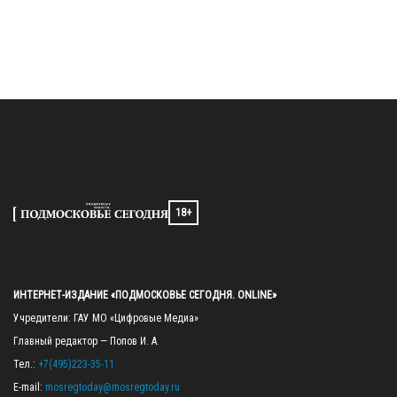
18+
ИНТЕРНЕТ-ИЗДАНИЕ «ПОДМОСКОВЬЕ СЕГОДНЯ. ONLINE»
Учредители: ГАУ МО «Цифровые Медиа»

Главный редактор — Попов И. А.

Тел.: 
+7(495)223-35-11
E-mail: 
mosregtoday@mosregtoday.ru