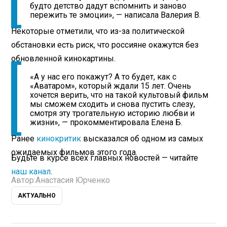
будто детство дадут вспомнить и заново
пережить те эмоции», — написала Валерия В.
Некоторые отметили, что из-за политической
обстановки есть риск, что россияне окажутся без
обновленной кинокартины.
«А у нас его покажут? А то будет, как с
«Аватаром», который ждали 15 лет. Очень
хочется верить, что на такой культовый фильм
мы сможем сходить и снова пустить слезу,
смотря эту трогательную историю любви и
жизни», — прокомментировала Елена Б.
Ранее
кинокритик
высказался об одном из самых
ожидаемых фильмов этого года.
Будьте в курсе всех главных новостей — читайте
наш канал
.
Автор:
Анастасия Юрченко
АКТУАЛЬНО