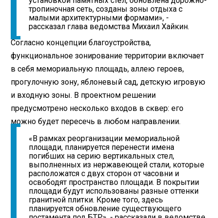
установкой памятных стел, обновлена дорожно-
тропиночная сеть, созданы зоны отдыха с
малыми архитектурными формами», -
рассказал глава ведомства Михаил Хайкин.
Согласно концепции благоустройства,
функциональное зонирование территории включает
в себя мемориальную площадь, аллею героев,
прогулочную зону, яблоневый сад, детскую игровую
и входную зоны. В проектном решении
предусмотрено несколько входов в сквер: его
можно будет пересечь в любом направлении.
«В рамках реорганизации мемориальной
площади, планируется перенести имена
погибших на серию вертикальных стел,
выполненных из нержавеющей стали, которые
расположатся с двух сторон от часовни и
освободят пространство площади. В покрытии
площади будут использованы разные оттенки
гранитной плитки. Кроме того, здесь
планируется обновление существующего
постамента под БТР», - рассказали в ведомстве.