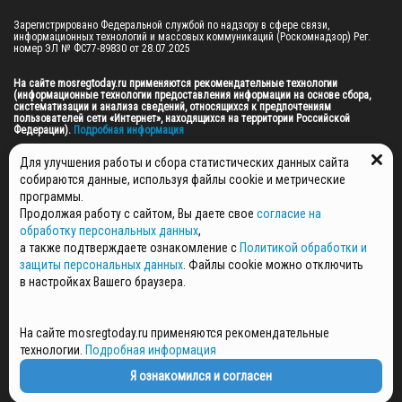
Зарегистрировано Федеральной службой по надзору в сфере связи, 
информационных технологий и массовых коммуникаций (Роскомнадзор) Рег. 
номер ЭЛ № ФС77-89830 от 28.07.2025

На сайте mosregtoday.ru применяются рекомендательные технологии 
(информационные технологии предоставления информации на основе сбора, 
систематизации и анализа сведений, относящихся к предпочтениям 
пользователей сети «Интернет», находящихся на территории Российской 
Федерации).
 Подробная информация
© 2026 ПРАВА НА ВСЕ МАТЕРИАЛЫ САЙТА ПРИНАДЛЕЖАТ ГАУ МО "ЦИФРОВЫЕ 
Для улучшения работы и сбора статистических данных сайта
МЕДИА" (ОГРН: 1255000059467).
собираются данные, используя файлы cookie и метрические
программы.
Продолжая работу с сайтом, Вы даете свое
согласие на
ПОЛИТИКА ОБРАБОТКИ И ЗАЩИТЫ ПЕРСОНАЛЬНЫХ ДАННЫХ
обработку персональных данных
,
НОВОСТИ
а также подтверждаете ознакомление с
Политикой обработки и
ГАЗЕТЫ
защиты персональных данных
. Файлы cookie можно отключить
РЕКЛАМОДАТЕЛЯМ
в настройках Вашего браузера.
КОНТАКТНАЯ ИНФОРМАЦИЯ
О РЕДАКЦИИ
На сайте mosregtoday.ru применяются рекомендательные
СПЕЦПРОЕКТЫ
технологии.
Подробная информация
СТАТЬИ
ПОЛИТИКА КОНФИДЕНЦИАЛЬНОСТИ
Я ознакомился и согласен