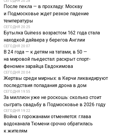
СЕГОДНЯ 20:28
После пекла — в прохладу: Москву
и Подмосковье ждет резкое падение
температуры
СЕГОДНЯ 20:25
Бутылка Guiness возрастом 162 года стала
находкой дайвера у берегов Англии
СЕГОДНЯ 20:07
В 24 года — к детям на татами, в 50 —
на мировой пьедестал: раскрыт спорт-
феномен зарайца Евдокимова
СЕГОДНЯ 20:04
Жертвы среди мирных: в Керчи ликвидируют
последствия попадания дрона в дом
СЕГОДНЯ 19:55
За миллион уже не роскошь: сколько стоит
сыграть свадьбу в Подмосковье в 2026 году
СЕГОДНЯ 19:22
Война с горожанами отменяется: глава
водоканала Тюмени срочно обратилась
к жителям