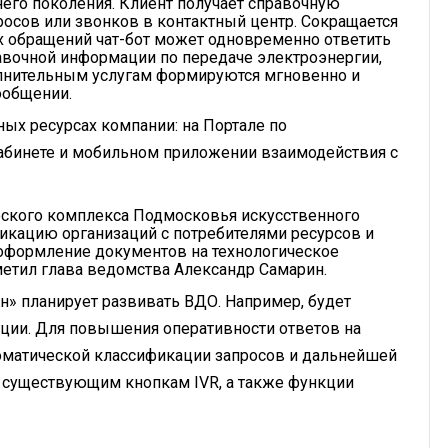
его поколения. Клиент получает справочную
осов или звонков в контактный центр. Сокращается
х обращений чат-бот может одновременно ответить
авочной информации по передаче электроэнергии,
лнительным услугам формируются мгновенно и
ообщении.
ных ресурсах компании: на Портале по
абинете и мобильном приложении взаимодействия с
еского комплекса Подмосковья искусственного
никацию организаций с потребителями ресурсов и
 оформление документов на технологическое
тметил глава ведомства Александр Самарин.
» планирует развивать ВДО. Например, будет
ии. Для повышения оперативности ответов на
оматической классификации запросов и дальнейшей
 существующим кнопкам IVR, а также функции