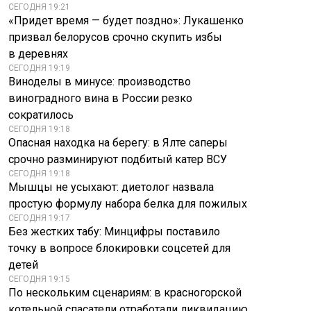
СЕГОДНЯ 19:21
«Придет время — будет поздно»: Лукашенко
призвал белорусов срочно скупить избы
в деревнях
СЕГОДНЯ 19:19
Виноделы в минусе: производство
виноградного вина в России резко
сократилось
СЕГОДНЯ 19:18
Опасная находка на берегу: в Ялте саперы
срочно разминируют подбитый катер ВСУ
СЕГОДНЯ 19:18
Мышцы не усыхают: диетолог назвала
простую формулу набора белка для пожилых
СЕГОДНЯ 19:17
Без жестких табу: Минцифры поставило
точку в вопросе блокировки соцсетей для
детей
СЕГОДНЯ 19:15
По нескольким сценариям: в красногорской
котельной спасатели отработали ликвидацию