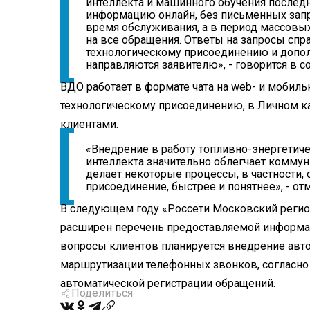
интеллекта и машинного обучения последн
информацию онлайн, без письменных запр
время обслуживания, а в период массовы
на все обращения. Ответы на запросы спр
технологическому присоединению и допо
направляются заявителю», - говорится в с
ВДО работает в формате чата на web- и мобиль
технологическому присоединению, в Личном к
клиентами.
«Внедрение в работу топливно-энергетич
интеллекта значительно облегчает комму
делает некоторые процессы, в частности,
присоединение, быстрее и понятнее», - о
В следующем году «Россети Московский регион
расширен перечень предоставляемой информац
вопросы клиентов планируется внедрение авт
маршрутизации телефонных звонков, согласно
автоматической регистрации обращений.
Поделиться