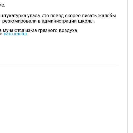
ме.
 штукатурка упала, это повод скорее писать жалобы
», - резюмировали в администрации школы.
а мучаются из-за грязного воздуха.
те
наш канал
.