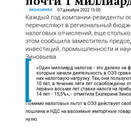
почти 1 миллиард
07 декабря 2022 15:00
ЭКОНОМИКА
Каждый год компании-резиденты о
перечисляют в региональный бюдже
налоговых отчислений, еще столько
этом сообщила заместитель председ
инвестиций, промышленности и нау
Зиновьева.
«Один миллиард налогов - это далеко не 
которые начали деятельность в ОЭЗ сравн
них налоговую нагрузку. Так, они пользую
10 лет, в течение пяти лет освобождены о
первых восьми лет ставка налога на прибыл
14 лет - 15,5%», - отметила Екатерина Зино
Помимо налоговых льгот в ОЭЗ действует своб
пошлина и НДС на ввозимые импортные товар
нулю.