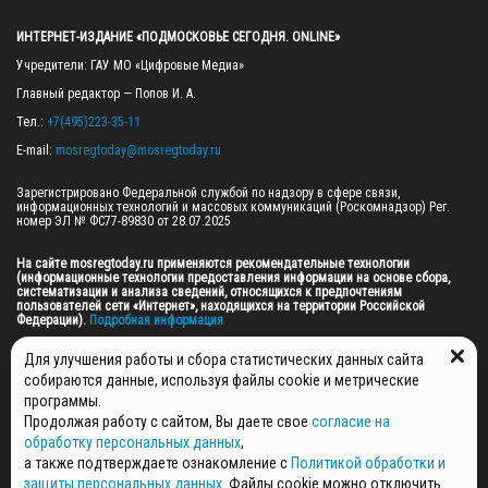
ИНТЕРНЕТ-ИЗДАНИЕ «ПОДМОСКОВЬЕ СЕГОДНЯ. ONLINE»
Учредители: ГАУ МО «Цифровые Медиа»

Главный редактор — Попов И. А.

Тел.: 
+7(495)223-35-11
E-mail: 
mosregtoday@mosregtoday.ru
Зарегистрировано Федеральной службой по надзору в сфере связи, 
информационных технологий и массовых коммуникаций (Роскомнадзор) Рег. 
номер ЭЛ № ФС77-89830 от 28.07.2025

На сайте mosregtoday.ru применяются рекомендательные технологии 
(информационные технологии предоставления информации на основе сбора, 
систематизации и анализа сведений, относящихся к предпочтениям 
пользователей сети «Интернет», находящихся на территории Российской 
Федерации).
 Подробная информация
© 2026 ПРАВА НА ВСЕ МАТЕРИАЛЫ САЙТА ПРИНАДЛЕЖАТ ГАУ МО "ЦИФРОВЫЕ 
Для улучшения работы и сбора статистических данных сайта
МЕДИА" (ОГРН: 1255000059467).
собираются данные, используя файлы cookie и метрические
программы.
Продолжая работу с сайтом, Вы даете свое
согласие на
ПОЛИТИКА ОБРАБОТКИ И ЗАЩИТЫ ПЕРСОНАЛЬНЫХ ДАННЫХ
обработку персональных данных
,
НОВОСТИ
а также подтверждаете ознакомление с
Политикой обработки и
ГАЗЕТЫ
защиты персональных данных
. Файлы cookie можно отключить