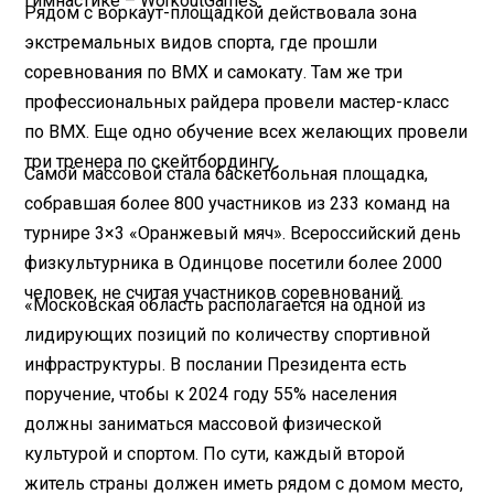
гимнастике – WorkoutGames.
Рядом с воркаут-площадкой действовала зона
экстремальных видов спорта, где прошли
соревнования по BMX и самокату. Там же три
профессиональных райдера провели мастер-класс
по BMX. Еще одно обучение всех желающих провели
три тренера по скейтбордингу.
Самой массовой стала баскетбольная площадка,
собравшая более 800 участников из 233 команд на
турнире 3×3 «Оранжевый мяч». Всероссийский день
физкультурника в Одинцове посетили более 2000
человек, не считая участников соревнований.
«Московская область располагается на одной из
лидирующих позиций по количеству спортивной
инфраструктуры. В послании Президента есть
поручение, чтобы к 2024 году 55% населения
должны заниматься массовой физической
культурой и спортом. По сути, каждый второй
житель страны должен иметь рядом с домом место,