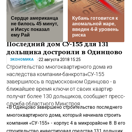
Сердце американца
Кубань готовится к
не билось 45 минут,
аномальной жаре,
и Иисус показал
введен 4-й уровень
ему Рай
риска
Последний дом СУ-155 для 131
дольщика достроили в Одинцово
22 августа 2018 15:25
ЭКОНОМИКА
Строительство многоквартирного дома из
наследства компании-банкрота«СУ-155
завершилось в подмосковном Одинцово - в
ближайшее время ключи от своих квартир
получат более 130 дольщиков, сообщает пресс-
служба областного Минстроя.
«В Одинцово завершено строительство последнего
многоквартирного дома, который начинала строить
компания «СУ-155» - корпус 4 в микрорайоне 8. В его
строительство инвестировал средства 131 дольщик,