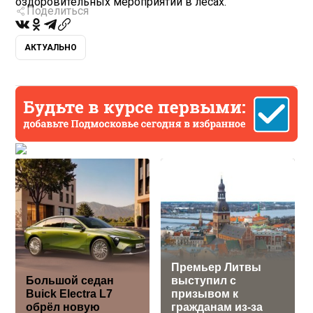
оздоровительных мероприятий в лесах.
Поделиться
АКТУАЛЬНО
Премьер Литвы
Большой седан
выступил с
Buick Electra L7
призывом к
обрёл новую
гражданам из-за