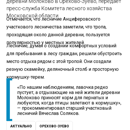
деревни Молоково в Орехово-Зуево, передает
пресс-служба Комитета лесного хозяйства
Московской области.
Отмечается, что лесничие Анциферовского
участкового лесничества заметили, что тропа,
проходящая около данной деревни, пользуется
популярностью у местных жителей.
Лесничие, думая о создании комфортных условий
для пребывания в лесу граждан, решили обустроить
место отдыха рядом с этой тропой. Они создали
резную скамейку, деляночный столб и просторную
кормушку-терем.
«По нашим наблюдениям, лавочка редко
пустует, а отдыхающие на ней жители деревни
Молоково приносят корм для пернатых и
любуются, когда птицы залетают в кормушку»,
— прокомментировал старший участковый
лесничий Вячеслав Соляков.
АКТУАЛЬНО
ОРЕХОВО-ЗУЕВО