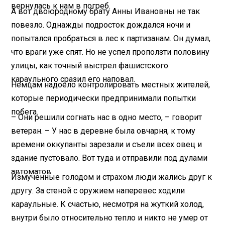
вернулась к нам в погреб.
А вот двоюродному брату Анны Ивановны не так
повезло. Однажды подросток дождался ночи и
попытался пробраться в лес к партизанам. Он думал,
что враги уже спят. Но не успел проползти половину
улицы, как точный выстрел фашистского
караульного сразил его наповал.
Немцам надоело контролировать местных жителей,
которые периодически предпринимали попытки
побега.
– Они решили согнать нас в одно место, – говорит
ветеран. – У нас в деревне была овчарня, к тому
времени оккупанты зарезали и съели всех овец и
здание пустовало. Вот туда и отправили под дулами
автоматов.
Измученные голодом и страхом люди жались друг к
другу. За стеной с оружием наперевес ходили
караульные. К счастью, несмотря на жуткий холод,
внутри было относительно тепло и никто не умер от