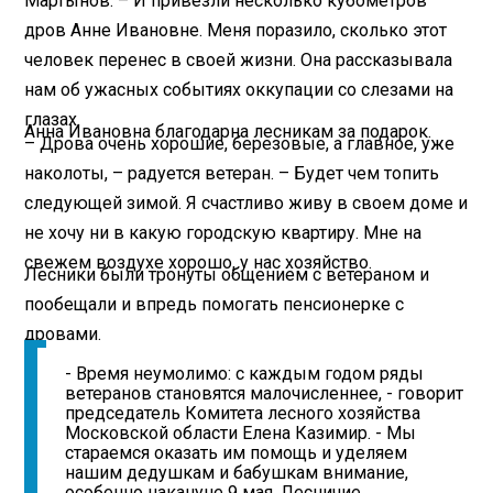
Мартынов. – И привезли несколько кубометров
дров Анне Ивановне. Меня поразило, сколько этот
человек перенес в своей жизни. Она рассказывала
нам об ужасных событиях оккупации со слезами на
глазах.
Анна Ивановна благодарна лесникам за подарок.
– Дрова очень хорошие, березовые, а главное, уже
наколоты, – радуется ветеран. – Будет чем топить
следующей зимой. Я счастливо живу в своем доме и
не хочу ни в какую городскую квартиру. Мне на
свежем воздухе хорошо, у нас хозяйство.
Лесники были тронуты общением с ветераном и
пообещали и впредь помогать пенсионерке с
дровами.
- Время неумолимо: с каждым годом ряды
ветеранов становятся малочисленнее, - говорит
председатель Комитета лесного хозяйства
Московской области Елена Казимир. - Мы
стараемся оказать им помощь и уделяем
нашим дедушкам и бабушкам внимание,
особенно накануне 9 мая. Лесничие