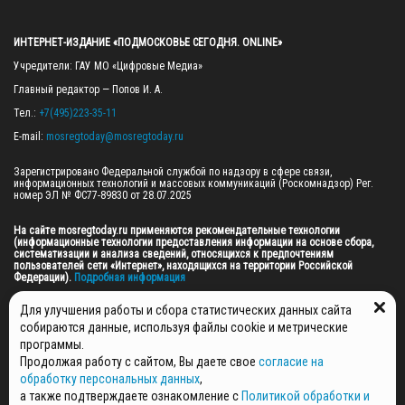
ИНТЕРНЕТ-ИЗДАНИЕ «ПОДМОСКОВЬЕ СЕГОДНЯ. ONLINE»
Учредители: ГАУ МО «Цифровые Медиа»

Главный редактор — Попов И. А.

Тел.: 
+7(495)223-35-11
E-mail: 
mosregtoday@mosregtoday.ru
Зарегистрировано Федеральной службой по надзору в сфере связи, 
информационных технологий и массовых коммуникаций (Роскомнадзор) Рег. 
номер ЭЛ № ФС77-89830 от 28.07.2025

На сайте mosregtoday.ru применяются рекомендательные технологии 
(информационные технологии предоставления информации на основе сбора, 
систематизации и анализа сведений, относящихся к предпочтениям 
пользователей сети «Интернет», находящихся на территории Российской 
Федерации).
 Подробная информация
© 2026 ПРАВА НА ВСЕ МАТЕРИАЛЫ САЙТА ПРИНАДЛЕЖАТ ГАУ МО "ЦИФРОВЫЕ 
Для улучшения работы и сбора статистических данных сайта
МЕДИА" (ОГРН: 1255000059467).
собираются данные, используя файлы cookie и метрические
программы.
Продолжая работу с сайтом, Вы даете свое
согласие на
ПОЛИТИКА ОБРАБОТКИ И ЗАЩИТЫ ПЕРСОНАЛЬНЫХ ДАННЫХ
обработку персональных данных
,
НОВОСТИ
а также подтверждаете ознакомление с
Политикой обработки и