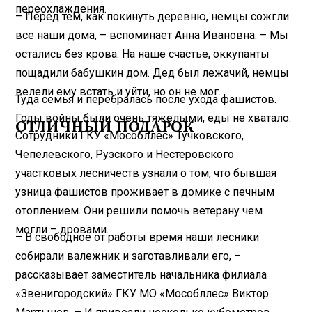
переохлаждения.
– Перед тем, как покинуть деревню, немцы сожгли
все наши дома, – вспоминает Анна Ивановна. – Мы
остались без крова. На наше счастье, оккупанты
пощадили бабушкин дом. Дед был лежачий, немцы
велели ему встать и уйти, но он не мог.
Туда семья и перебралась после ухода фашистов.
Годы войны были очень тяжелыми, еды не хватало.
ОТЛИЧНЫЙ ПОДАРОК
Сотрудники ГКУ «Мособллес» Тучковского,
Чепелевского, Рузского и Нестеровского
участковых лесничеств узнали о том, что бывшая
узница фашистов проживает в домике с печным
отоплением. Они решили помочь ветерану чем
могли – дровами.
– В свободное от работы время наши лесники
собирали валежник и заготавливали его, –
рассказывает заместитель начальника филиала
«Звенигородский» ГКУ МО «Мособллес» Виктор