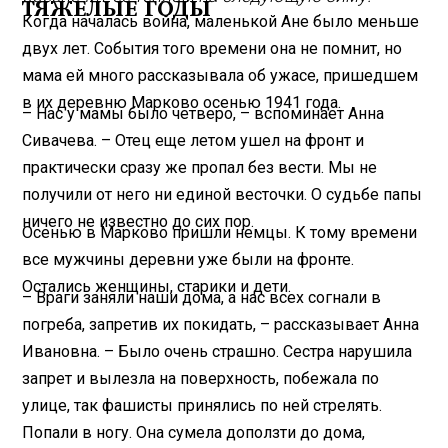
ТЯЖЕЛЫЕ ГОДЫ
Когда началась война, маленькой Ане было меньше
двух лет. События того времени она не помнит, но
мама ей много рассказывала об ужасе, пришедшем
в их деревню Марково осенью 1941 года.
– Нас у мамы было четверо, – вспоминает Анна
Сивачева. – Отец еще летом ушел на фронт и
практически сразу же пропал без вести. Мы не
получили от него ни единой весточки. О судьбе папы
ничего не известно до сих пор.
Осенью в Марково пришли немцы. К тому времени
все мужчины деревни уже были на фронте.
Остались женщины, старики и дети.
– Враги заняли наши дома, а нас всех согнали в
погреба, запретив их покидать, – рассказывает Анна
Ивановна. – Было очень страшно. Сестра нарушила
запрет и вылезла на поверхность, побежала по
улице, так фашисты принялись по ней стрелять.
Попали в ногу. Она сумела доползти до дома,