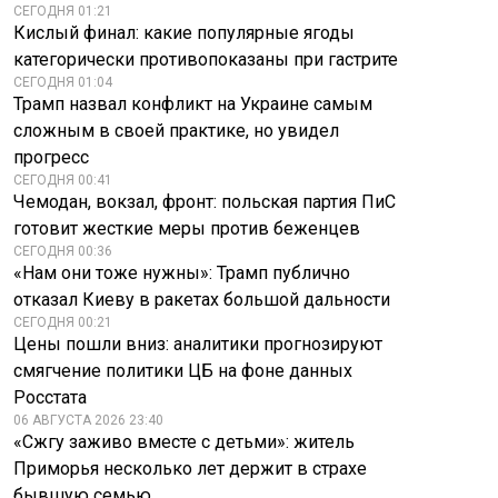
СЕГОДНЯ 01:21
Кислый финал: какие популярные ягоды
категорически противопоказаны при гастрите
СЕГОДНЯ 01:04
Трамп назвал конфликт на Украине самым
сложным в своей практике, но увидел
прогресс
СЕГОДНЯ 00:41
Чемодан, вокзал, фронт: польская партия ПиС
готовит жесткие меры против беженцев
СЕГОДНЯ 00:36
«Нам они тоже нужны»: Трамп публично
отказал Киеву в ракетах большой дальности
СЕГОДНЯ 00:21
Цены пошли вниз: аналитики прогнозируют
смягчение политики ЦБ на фоне данных
Росстата
06 АВГУСТА 2026 23:40
«Сжгу заживо вместе с детьми»: житель
Приморья несколько лет держит в страхе
бывшую семью