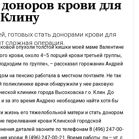
 доноров крови для
 Клину
й, готовых стать донорами крови для
ит сложная операция.
аковой опухоли толстой кишки моей маме Валентине
ого крови, около 4–5 порций крови третьей группы,
 подходим по группе», – рассказал горожанин Андрей
дом на пенсию работала в местном почтамте. Не так
й поликлинике врачи обнаружили у нее раковую
ческой клинике города Высоковска г.о. Клин. До
 и за это время Андрею необходимо найти хотя бы
и жизнь его тяжелобольной матери и стать донором
ние переливания крови Клинской городской
чнения деталей звоните по телефонам 8 (496) 247-00-
ия крови: 8 (496) 247-00-21. Время работы: пн.– чт. с