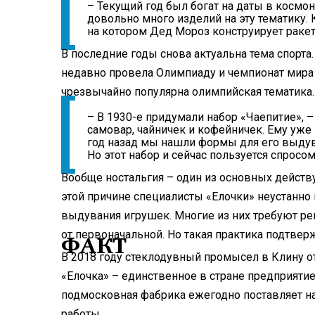
– Текущий год был богат на даты в космо
довольно много изделий на эту тематику. 
на котором Дед Мороз конструирует раке
В последние годы снова актуальна тема спорта
недавно провела Олимпиаду и чемпионат мира п
чрезвычайно популярна олимпийская тематика.
– В 1930-е придумали набор «Чаепитие», 
самовар, чайничек и кофейничек. Ему уже 
год назад мы нашли формы для его выдува
Но этот набор и сейчас пользуется спросо
Вообще ностальгия – один из основных действ
этой причине специалисты «Елочки» неустанн
выдувания игрушек. Многие из них требуют рем
от первоначальной. Но такая практика подтвер
ФАКТ
В 2018 году стеклодувный промысел в Клину о
«Елочка» – единственное в стране предприяти
подмосковная фабрика ежегодно поставляет н
работы.