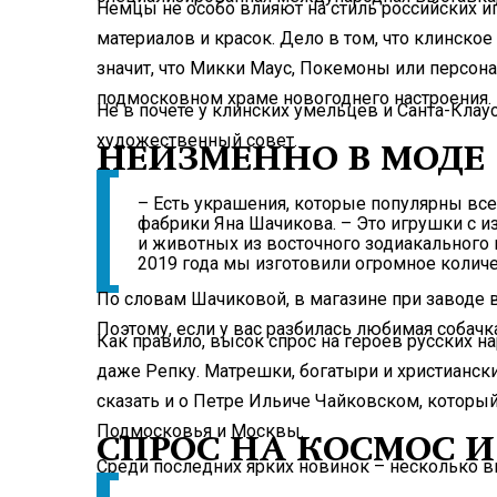
Немцы не особо влияют на стиль российских иг
материалов и красок. Дело в том, что клинское
значит, что Микки Маус, Покемоны или персон
подмосковном храме новогоднего настроения.
Не в почете у клинских умельцев и Санта-Клау
художественный совет.
НЕИЗМЕННО В МОДЕ
– Есть украшения, которые популярны вс
фабрики Яна Шачикова. – Это игрушки с 
и животных из восточного зодиакального к
2019 года мы изготовили огромное колич
По словам Шачиковой, в магазине при заводе в
Поэтому, если у вас разбилась любимая собачк
Как правило, высок спрос на героев русских н
даже Репку. Матрешки, богатыри и христианск
сказать и о Петре Ильиче Чайковском, который
Подмосковья и Москвы.
СПРОС НА КОСМОС И
Среди последних ярких новинок – несколько в