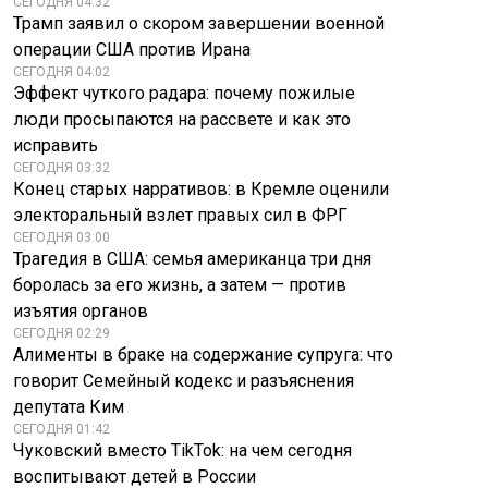
СЕГОДНЯ 04:32
Трамп заявил о скором завершении военной
операции США против Ирана
СЕГОДНЯ 04:02
Эффект чуткого радара: почему пожилые
люди просыпаются на рассвете и как это
исправить
СЕГОДНЯ 03:32
Конец старых нарративов: в Кремле оценили
электоральный взлет правых сил в ФРГ
СЕГОДНЯ 03:00
Трагедия в США: семья американца три дня
боролась за его жизнь, а затем — против
изъятия органов
СЕГОДНЯ 02:29
Алименты в браке на содержание супруга: что
говорит Семейный кодекс и разъяснения
депутата Ким
СЕГОДНЯ 01:42
Чуковский вместо TikTok: на чем сегодня
воспитывают детей в России