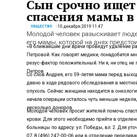
Сын срочно ищет
спасения мамы в
10 декабря 2019 11:47
ОБЩЕСТВО
Молодой человек разыскивает люде
его мамы, которой на днях предсто
«В ближайшие дни врачи проведут удаление р
Петровой. Как говорят медики, понадобится мн
резус-фактор положительный. Ни я, ни отец не
Петров.
Со слов Андрея, его 59-летяя мама перед выхо
давно в ходе рядового обследования в местно
опухоль. Сейчас женщина находится в онкологи
начала операции осталось чуть меньше недели,
несколько доноров.
Молодой человек просит жителей помочь спаст
крови. Для этого необходимо прийти в отделе
больницы по адресу: ул. Победы, вл. 2. Для уто
07, 8 (496) 247-00-06 или в отделение переливан