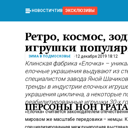
НОВОСТИ
ЧТИВО
ЭКСКЛЮЗИВЫ
Ретро, космос, зо
игрушки популяр
12 декабря 2019 18:12
ЗИМА В ПОДМОСКОВЬЕ
Клинская фабрика «Елочка» – уника
елочные украшения выдувают из сте
специалистом завода Яной Шачиков
тренды в индустрии елочных игрушек
украшения циклична, а некоторые п
реабилитированные игрушки 30-х го
ПЕРСОНЫ НОН ГРАТ
«Елочка» считается законодателем отечествен
мировом же масштабе передовики – немцы. К
специализированная международная выставка,