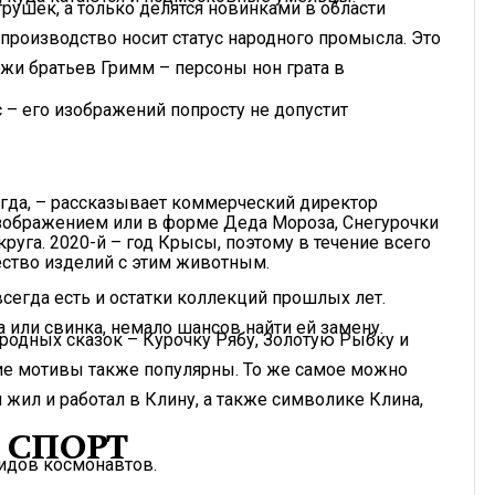
рушек, а только делятся новинками в области
 производство носит статус народного промысла. Это
ажи братьев Гримм – персоны нон грата в
с – его изображений попросту не допустит
егда, – рассказывает коммерческий директор
изображением или в форме Деда Мороза, Снегурочки
руга. 2020-й – год Крысы, поэтому в течение всего
ество изделий с этим животным.
сегда есть и остатки коллекций прошлых лет.
а или свинка, немало шансов найти ей замену.
ародных сказок – Курочку Рябу, Золотую Рыбку и
ие мотивы также популярны. То же самое можно
 жил и работал в Клину, а также символике Клина,
 СПОРТ
идов космонавтов.