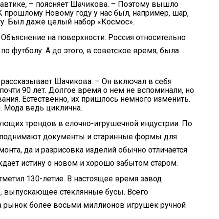
навтике, – поясняет Шачикова. – Поэтому вышло
К прошлому Новому году у нас был, например, шар,
ту. Был даже целый набор «Космос».
. Объяснение на поверхности: Россия относительно
о футболу. А до этого, в советское время, была
– рассказывает Шачикова. – Он включал в себя
почти 90 лет. Долгое время о нем не вспоминали, но
ния. Естественно, их пришлось немного изменить.
м. Мода ведь циклична.
ующих трендов в елочно-игрушечной индустрии. По
о поднимают документы и старинные формы для
онта, да и разрисовка изделий обычно отличается
ждает истину о новом и хорошо забытом старом.
тметил 130-летие. В настоящее время завод
е, выпускающее стеклянные бусы. Всего
а рынок более восьми миллионов игрушек ручной