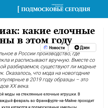
диак: какие елочные
ны в этом году
льное в России производство, где
кла и расписывают вручную. Вместе со
ой разбираемся, существуют ли модные
. Оказалось, что мода на новогодние
опулярные в 2019 году образцы – это
дов XX века.
А
ной моды на стеклянные елочные игрушки. В
аждый февраль во Франкфурте-на-Майне проходит
 куда катаются и подмосковные умельцы.