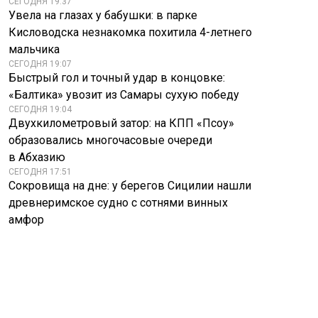
СЕГОДНЯ 19:37
Увела на глазах у бабушки: в парке
Кисловодска незнакомка похитила 4-летнего
мальчика
СЕГОДНЯ 19:07
Быстрый гол и точный удар в концовке:
«Балтика» увозит из Самары сухую победу
СЕГОДНЯ 19:04
Двухкилометровый затор: на КПП «Псоу»
образовались многочасовые очереди
в Абхазию
СЕГОДНЯ 17:51
Сокровища на дне: у берегов Сицилии нашли
древнеримское судно с сотнями винных
амфор