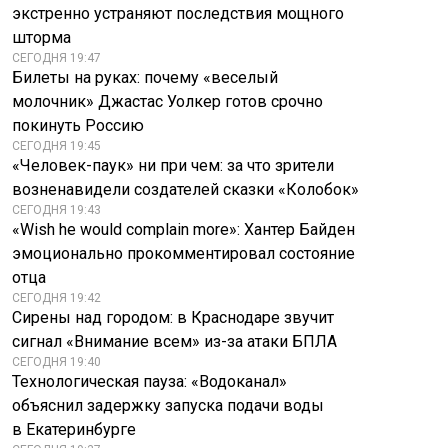
экстренно устраняют последствия мощного
шторма
СЕГОДНЯ 19:47
Билеты на руках: почему «веселый
молочник» Джастас Уолкер готов срочно
покинуть Россию
СЕГОДНЯ 19:45
«Человек-паук» ни при чем: за что зрители
возненавидели создателей сказки «Колобок»
СЕГОДНЯ 19:43
«Wish he would complain more»: Хантер Байден
эмоционально прокомментировал состояние
отца
СЕГОДНЯ 19:42
Сирены над городом: в Краснодаре звучит
сигнал «Внимание всем» из-за атаки БПЛА
СЕГОДНЯ 19:40
Технологическая пауза: «Водоканал»
объяснил задержку запуска подачи воды
в Екатеринбурге