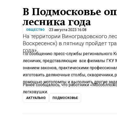
В Подмосковье оп
лесника года
23 августа 2023 16:08
ОБЩЕСТВО
На территории Виноградовского лес
Воскресенск) в пятницу пройдет тр
года».
По сообщению пресс-службы регионального Ком
лесничих, представляющие все филиалы ГКУ М
знанием законов, практическими профессион
изготовить деляночные столбы, скворечники, р
помощью мотопомпы и выполнить другие зад
Ранее сообщалось, что работники «Мособлпож
легковушки.
АКТУАЛЬНО
ПОДМОСКОВЬЕ