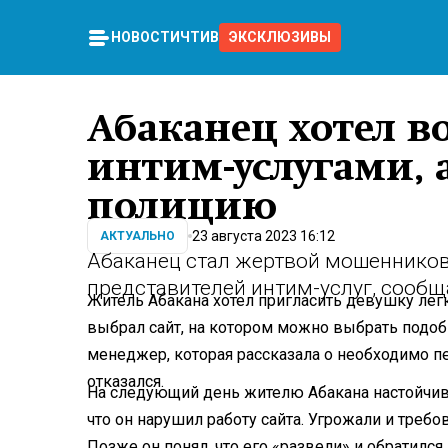
НОВОСТИ
ЧТИВО
ЭКСКЛЮЗИВЫ
Абаканец хотел в
интим-услугами, 
полицию
23 августа 2023 16:12
АКТУАЛЬНО
Абаканец стал жертвой мошенников
представителей интим-услуг, сооб
Житель Абакана хотел пригласить девушку лег
выбрал сайт, на котором можно выбрать подоб
менеджер, которая рассказала о необходимо п
отказался.
На следующий день жителю Абакана настойчиво
что он нарушил работу сайта. Угрожали и требо
Позже он понял, что его «развели» и обратился