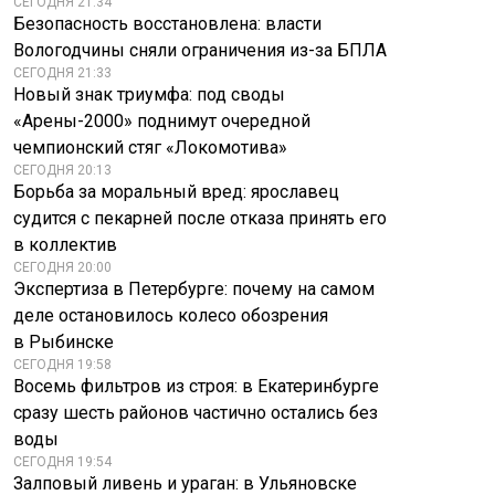
СЕГОДНЯ 21:34
Безопасность восстановлена: власти
Вологодчины сняли ограничения из-за БПЛА
СЕГОДНЯ 21:33
Новый знак триумфа: под своды
«Арены-2000» поднимут очередной
чемпионский стяг «Локомотива»
СЕГОДНЯ 20:13
Борьба за моральный вред: ярославец
судится с пекарней после отказа принять его
в коллектив
СЕГОДНЯ 20:00
Экспертиза в Петербурге: почему на самом
деле остановилось колесо обозрения
в Рыбинске
СЕГОДНЯ 19:58
Восемь фильтров из строя: в Екатеринбурге
сразу шесть районов частично остались без
воды
СЕГОДНЯ 19:54
Залповый ливень и ураган: в Ульяновске