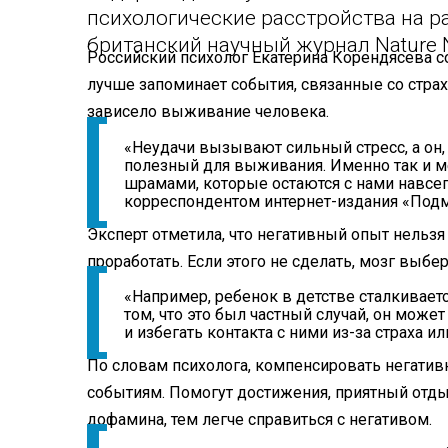
психологические расстройства на р
британский научный журнал Nature 
Российский психолог Екатерина Корендясева со
лучше запоминает события, связанные со страх
зависело выживание человека.
«Неудачи вызывают сильный стресс, а он,
полезный для выживания. Именно так и ме
шрамами, которые остаются с нами навсег
корреспондентом интернет-издания «Подм
Эксперт отметила, что негативный опыт нельзя 
проработать. Если этого не сделать, мозг выбе
«Например, ребенок в детстве сталкиваетс
том, что это был частный случай, он мож
и избегать контакта с ними из-за страха и
По словам психолога, компенсировать негат
событиям. Помогут достижения, приятный отды
дофамина, тем легче справиться с негативом.