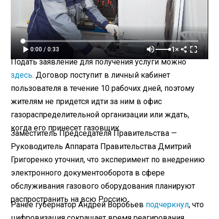
1×
0:00 / 0:33
Подать заявление для получения услуги можно
здесь
. Договор поступит в личный кабинет
пользователя в течение 10 рабочих дней, поэтому
жителям не придется идти за ним в офис
газораспределительной организации или ждать,
когда его принесет газовщик.
Заместитель Председателя Правительства —
Руководитель Аппарата Правительства Дмитрий
Григоренко уточнил, что эксперимент по внедрению
электронного документооборота в сфере
обслуживания газового оборудования планируют
распространить на всю Россию.
Ранее губернатор Андрей Воробьев
подчеркнул
, что
цифровизация сокращает время реагирования.