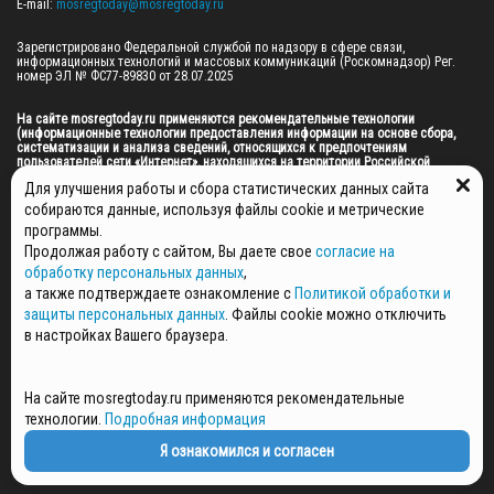
E-mail: 
mosregtoday@mosregtoday.ru
Зарегистрировано Федеральной службой по надзору в сфере связи, 
информационных технологий и массовых коммуникаций (Роскомнадзор) Рег. 
номер ЭЛ № ФС77-89830 от 28.07.2025

На сайте mosregtoday.ru применяются рекомендательные технологии 
(информационные технологии предоставления информации на основе сбора, 
систематизации и анализа сведений, относящихся к предпочтениям 
пользователей сети «Интернет», находящихся на территории Российской 
Федерации).
 Подробная информация
Для улучшения работы и сбора статистических данных сайта
© 2026 ПРАВА НА ВСЕ МАТЕРИАЛЫ САЙТА ПРИНАДЛЕЖАТ ГАУ МО "ЦИФРОВЫЕ 
собираются данные, используя файлы cookie и метрические
МЕДИА" (ОГРН: 1255000059467).
программы.
Продолжая работу с сайтом, Вы даете свое
согласие на
обработку персональных данных
,
ПОЛИТИКА ОБРАБОТКИ И ЗАЩИТЫ ПЕРСОНАЛЬНЫХ ДАННЫХ
а также подтверждаете ознакомление с
Политикой обработки и
защиты персональных данных
. Файлы cookie можно отключить
НОВОСТИ
в настройках Вашего браузера.
ГАЗЕТЫ
РЕКЛАМОДАТЕЛЯМ
КОНТАКТНАЯ ИНФОРМАЦИЯ
На сайте mosregtoday.ru применяются рекомендательные
О РЕДАКЦИИ
технологии.
Подробная информация
СПЕЦПРОЕКТЫ
Я ознакомился и согласен
СТАТЬИ
ПОЛИТИКА КОНФИДЕНЦИАЛЬНОСТИ