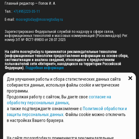
Главный редактор — Попов И. А.

Тел.: 
+7(495)223-35-11
E-mail: 
mosregtoday@mosregtoday.ru
Зарегистрировано Федеральной службой по надзору в сфере связи, 
информационных технологий и массовых коммуникаций (Роскомнадзор) Рег. 
номер ЭЛ № ФС77-89830 от 28.07.2025

На сайте mosregtoday.ru применяются рекомендательные технологии 
(информационные технологии предоставления информации на основе сбора, 
систематизации и анализа сведений, относящихся к предпочтениям 
пользователей сети «Интернет», находящихся на территории Российской 
Федерации).
 Подробная информация
© 2026 ПРАВА НА ВСЕ МАТЕРИАЛЫ САЙТА ПРИНАДЛЕЖАТ ГАУ МО "ЦИФРОВЫЕ 
Для улучшения работы и сбора статистических данных сайта
МЕДИА" (ОГРН: 1255000059467).
собираются данные, используя файлы cookie и метрические
программы.
Продолжая работу с сайтом, Вы даете свое
согласие на
ПОЛИТИКА ОБРАБОТКИ И ЗАЩИТЫ ПЕРСОНАЛЬНЫХ ДАННЫХ
обработку персональных данных
,
НОВОСТИ
а также подтверждаете ознакомление с
Политикой обработки и
ГАЗЕТЫ
защиты персональных данных
. Файлы cookie можно отключить
РЕКЛАМОДАТЕЛЯМ
в настройках Вашего браузера.
КОНТАКТНАЯ ИНФОРМАЦИЯ
О РЕДАКЦИИ
На сайте mosregtoday.ru применяются рекомендательные