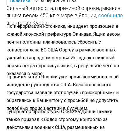
21 января 2025 11:53
ПОЛИТИКА
Сильный ветер стал причиной опрокидывания
ящика весом 450 кг в море в Японии,
сообщило
агентство Kyodo.
По информации источника, инцидент произошел в
южной японской префектуре Окинава. Ящик весом
почти полтонны планировалось сбросить с
конвертоплана ВС США Osprey в рамках военных
учений на аэродром острова Иэ, однако сильный
порыв ветра опрокинул ящик, в результате чего он
оказался в море.
Правительство Японии уже проинформировало об
инциденте руководство США. Власти японского
государства назвали этот случай «прискорбным» и
обратились к Вашингтону с просьбой не допустить
подобных происшествий в будущем.
Губернатор префектуры Окинава Дэнни Тамаки
также призвал к более строгому контролю за
действиями военных США, размещенных на