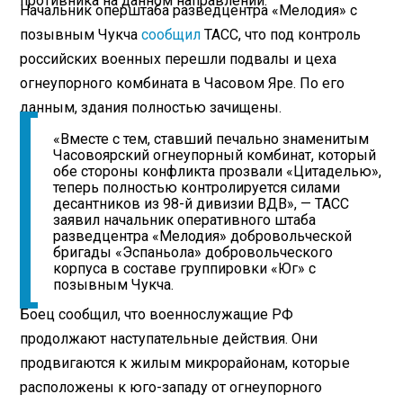
противника на данном направлении.
Начальник оперштаба разведцентра «Мелодия» с
позывным Чукча
сообщил
ТАСС, что под контроль
российских военных перешли подвалы и цеха
огнеупорного комбината в Часовом Яре. По его
данным, здания полностью зачищены.
«Вместе с тем, ставший печально знаменитым
Часовоярский огнеупорный комбинат, который
обе стороны конфликта прозвали «Цитаделью»,
теперь полностью контролируется силами
десантников из 98-й дивизии ВДВ», — ТАСС
заявил начальник оперативного штаба
разведцентра «Мелодия» добровольческой
бригады «Эспаньола» добровольческого
корпуса в составе группировки «Юг» с
позывным Чукча.
Боец сообщил, что военнослужащие РФ
продолжают наступательные действия. Они
продвигаются к жилым микрорайонам, которые
расположены к юго-западу от огнеупорного