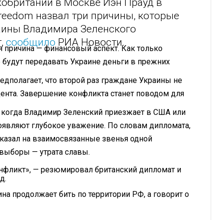
кобритании в Москве Иэн Прауд в
reedom назвал три причины, которые
аины Владимира Зеленского
т,
сообщило
РИА Новости.
 причина — финансовый аспект. Как только
 будут передавать Украине деньги в прежних
едполагает, что второй раз граждане Украины не
ента. Завершение конфликта станет поводом для
к, когда Владимир Зеленский приезжает в США или
роявляют глубокое уважение. По словам дипломата,
указал на взаимосвязанные звенья одной
выборы — утрата славы.
конфликт», — резюмировал британский дипломат и
д.
ина продолжает бить по территории РФ, а говорит о