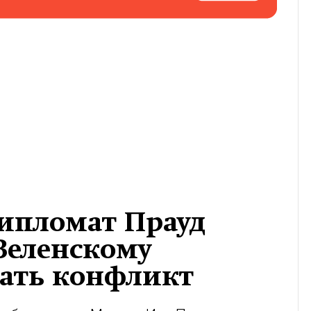
дипломат Прауд
Зеленскому
ать конфликт