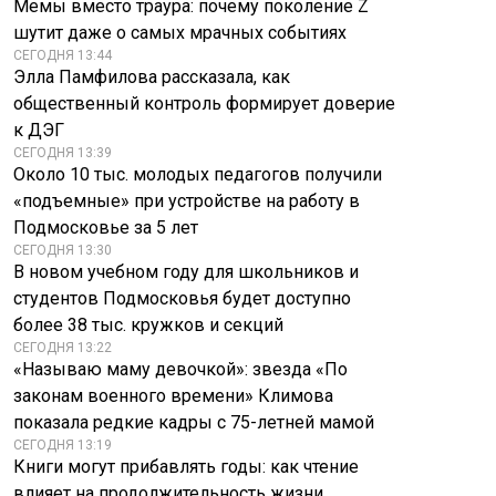
Мемы вместо траура: почему поколение Z
шутит даже о самых мрачных событиях
СЕГОДНЯ 13:44
Элла Памфилова рассказала, как
общественный контроль формирует доверие
к ДЭГ
СЕГОДНЯ 13:39
Около 10 тыс. молодых педагогов получили
«подъемные» при устройстве на работу в
Подмосковье за 5 лет
СЕГОДНЯ 13:30
В новом учебном году для школьников и
студентов Подмосковья будет доступно
более 38 тыс. кружков и секций
СЕГОДНЯ 13:22
«Называю маму девочкой»: звезда «По
законам военного времени» Климова
показала редкие кадры с 75-летней мамой
СЕГОДНЯ 13:19
Книги могут прибавлять годы: как чтение
влияет на продолжительность жизни