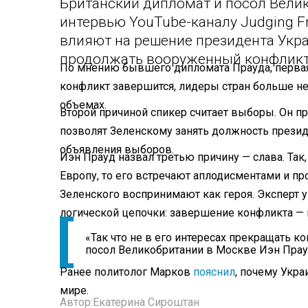
Британский дипломат и посол Вели
интервью YouTube-каналу Judging F
влияют на решение президента Укр
продолжать вооруженный конфлик
По мнению бывшего дипломата Прауда, первая
конфликт завершится, лидеры стран больше не
объемах.
Второй причиной спикер считает выборы. Он пр
позволят Зеленскому занять должность презид
объявления выборов.
Иэн Прауд назвал третью причину — слава. Та
Европу, то его встречают аплодисментами и п
Зеленского воспринимают как героя. Эксперт 
логической цепочки: завершение конфликта — 
«Так что не в его интересах прекращать 
посол Великобритании в Москве Иэн Прау
Ранее политолог Марков
пояснил
, почему Укра
мире.
Автор:
Екатерина Сироштан