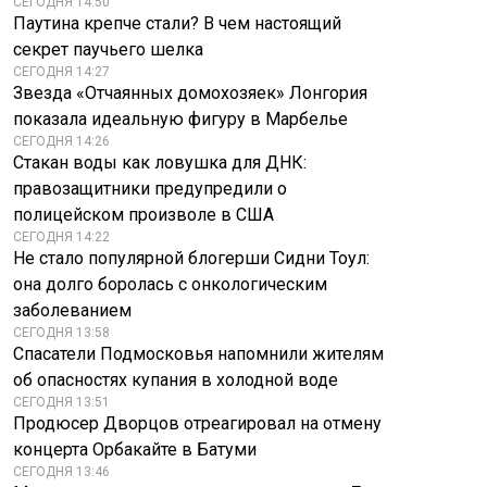
СЕГОДНЯ 14:50
Паутина крепче стали? В чем настоящий
секрет паучьего шелка
СЕГОДНЯ 14:27
Звезда «Отчаянных домохозяек» Лонгория
показала идеальную фигуру в Марбелье
СЕГОДНЯ 14:26
Стакан воды как ловушка для ДНК:
правозащитники предупредили о
полицейском произволе в США
СЕГОДНЯ 14:22
Не стало популярной блогерши Сидни Тоул:
она долго боролась с онкологическим
заболеванием
СЕГОДНЯ 13:58
Спасатели Подмосковья напомнили жителям
об опасностях купания в холодной воде
СЕГОДНЯ 13:51
Продюсер Дворцов отреагировал на отмену
концерта Орбакайте в Батуми
СЕГОДНЯ 13:46