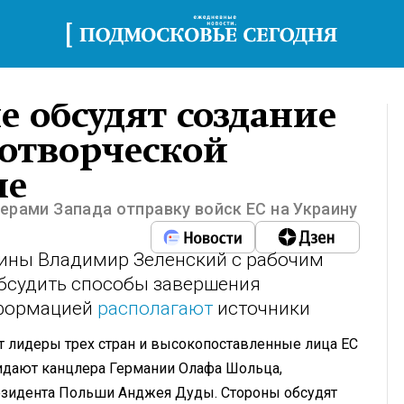
ле обсудят создание
отворческой
не
дерами Запада отправку войск ЕС на Украину
раины Владимир Зеленский с рабочим
обсудить способы завершения
нформацией
располагают
источники
т лидеры трех стран и высокопоставленные лица ЕС
ожидают канцлера Германии Олафа Шольца,
езидента Польши Анджея Дуды. Стороны обсудят