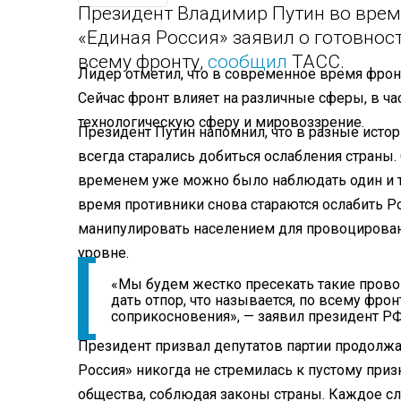
Президент Владимир Путин во время
«Единая Россия» заявил о готовнос
всему фронту,
сообщил
ТАСС.
Лидер отметил, что в современное время фронт
Сейчас фронт влияет на различные сферы, в час
технологическую сферу и мировоззрение.
Президент Путин напомнил, что в разные исто
всегда старались добиться ослабления страны
временем уже можно было наблюдать один и 
время противники снова стараются ослабить Р
манипулировать населением для провоцирован
уровне.
«Мы будем жестко пресекать такие прово
дать отпор, что называется, по всему фрон
соприкосновения», — заявил президент РФ
Президент призвал депутатов партии продолжа
Россия» никогда не стремилась к пустому приз
общества, соблюдая законы страны. Каждое с