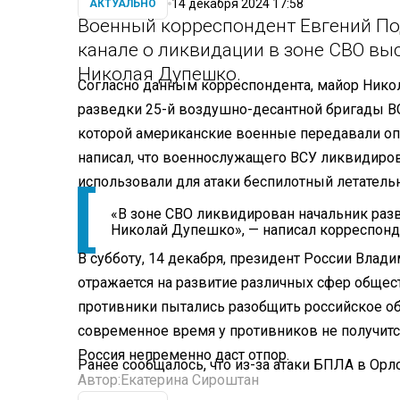
14 декабря 2024 17:58
АКТУАЛЬНО
Военный корреспондент Евгений П
канале о ликвидации в зоне СВО в
Николая Дупешко.
Согласно данным корреспондента, майор Нико
разведки 25-й воздушно-десантной бригады ВС
которой американские военные передавали оп
написал, что военнослужащего ВСУ ликвидиро
использовали для атаки беспилотный летатель
«В зоне СВО ликвидирован начальник раз
Николай Дупешко», — написал корреспонд
В субботу, 14 декабря, президент России Влад
отражается на развитие различных сфер общест
противники пытались разобщить российское общ
современное время у противников не получится
Россия непременно даст отпор.
Ранее сообщалось, что из-за атаки БПЛА в Ор
Автор:
Екатерина Сироштан