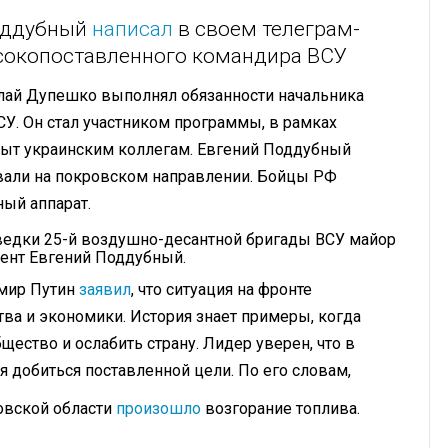
оддубный
написал
в своем телеграм-
ысокопоставленного командира ВСУ
лай Дупешко выполнял обязанности начальника
У. Он стал участником программы, в рамках
ыт украинским коллегам. Евгений Поддубный
вали на покровском направлении. Бойцы РФ
ный аппарат.
ведки 25-й воздушно-десантной бригады ВСУ майор
ент Евгений Поддубный.
имир Путин
заявил
, что ситуация на фронте
ва и экономики. История знает примеры, когда
ество и ослабить страну. Лидер уверен, что в
 добиться поставленной цели. По его словам,
ловской области
произошло
возгорание топлива.