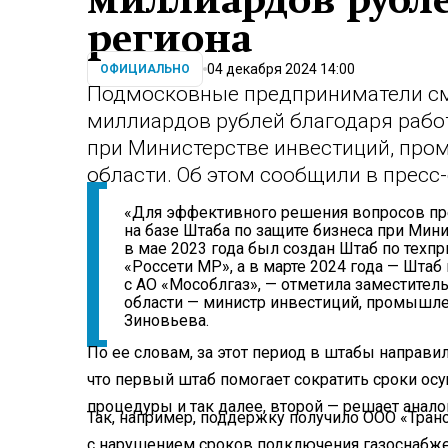
миллиардов рубл
региона
04 декабря 2024 14:00
ОФИЦИАЛЬНО
Подмосковные предприниматели см
миллиардов рублей благодаря работ
при Министерстве инвестиций, про
области. Об этом сообщили в пресс
«Для эффективного решения вопросов пр
на базе Штаба по защите бизнеса при Мин
в мае 2023 года был создан Штаб по техп
«Россети МР», а в марте 2024 года — Шта
с АО «Мособлгаз», — отметила заместител
области — министр инвестиций, промышле
Зиновьева.
По ее словам, за этот период в штабы направил
что первый штаб помогает сократить сроки ос
процедуры и так далее, второй — решает анало
Так, например, поддержку получило ООО «Тран
с нарушением сроков подключения газоснабже