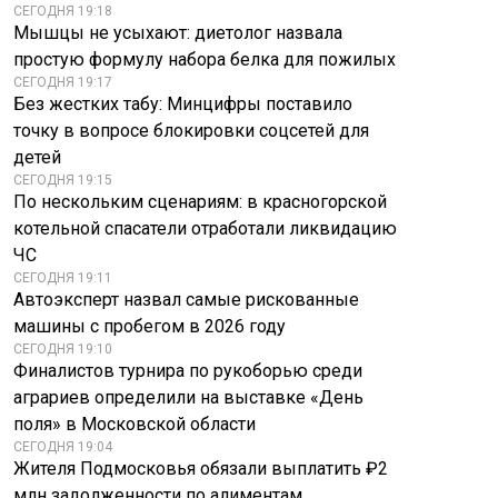
СЕГОДНЯ 19:18
Мышцы не усыхают: диетолог назвала
простую формулу набора белка для пожилых
СЕГОДНЯ 19:17
Без жестких табу: Минцифры поставило
точку в вопросе блокировки соцсетей для
детей
СЕГОДНЯ 19:15
По нескольким сценариям: в красногорской
котельной спасатели отработали ликвидацию
ЧС
СЕГОДНЯ 19:11
Автоэксперт назвал самые рискованные
Экстремальная
Россияне ринулись
машины с пробегом в 2026 году
жара: ученые
скупать
предупредили о
смартфоны-
СЕГОДНЯ 19:10
Финалистов турнира по рукоборью среди
новых вызовах
раскладушки
аграриев определили на выставке «День
поля» в Московской области
СЕГОДНЯ 19:04
Жителя Подмосковья обязали выплатить ₽2
млн задолженности по алиментам