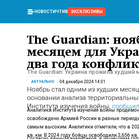
НОВОСТИ
ЧТИВО
ЭКСКЛЮЗИВЫ
The Guardian: но
месяцем для Укра
два года конфлик
The Guardian: Украина прожила худший 
04 декабря 2024 14:01
АКТУАЛЬНО
Ноябрь стал одним из худших месяц
основании анализа территориальны
Института изучения войны,
сообщи
Аналитики Института изучения войны продемон
освобождено Армией России в разные периоды 
самым высоким. Аналитики отметили, что в 20
кв. км. В 2024 году бойцы освободили 2,656 кв.
Согласно данным аналитиков, в нынешнем году