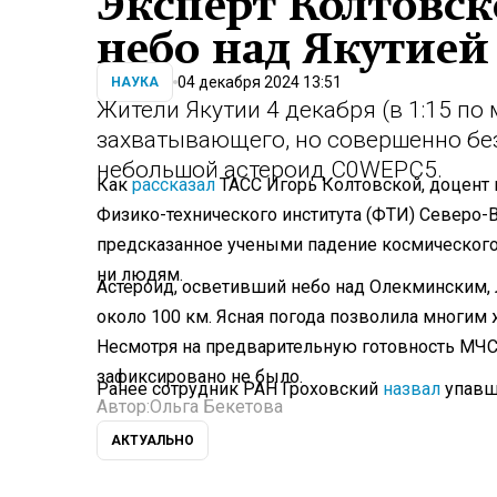
Эксперт Колтовс
небо над Якутией
04 декабря 2024 13:51
НАУКА
Жители Якутии 4 декабря (в 1:15 п
захватывающего, но совершенно бе
небольшой астероид C0WEPC5.
Как
рассказал
ТАСС Игорь Колтовской, доцент
Физико-технического института (ФТИ) Северо-
предсказанное учеными падение космического 
ни людям.
Астероид, осветивший небо над Олекминским, 
около 100 км. Ясная погода позволила многим 
Несмотря на предварительную готовность МЧС
зафиксировано не было.
Ранее сотрудник РАН Гроховский
назвал
упавш
Автор:
Ольга Бекетова
АКТУАЛЬНО