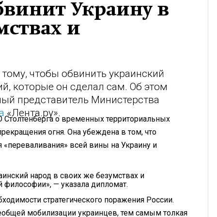
обвинит Украину в
мствах и
 тому, чтобы обвинить украинский
й, которые он сделал сам. Об этом
ный представитель Министерства
а
«Лента.ру».
О Столтенберга о временных территориальных
рекращения огня. Она убеждена в том, что
я «переваливания» всей вины на Украину и
раинский народ в своих же безумствах и
й философии», — указала дипломат.
бходимости стратегического поражения России.
сеобщей мобилизации украинцев, тем самым толкая