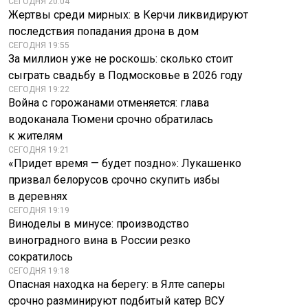
СЕГОДНЯ 20:04
Жертвы среди мирных: в Керчи ликвидируют
последствия попадания дрона в дом
СЕГОДНЯ 19:55
За миллион уже не роскошь: сколько стоит
сыграть свадьбу в Подмосковье в 2026 году
СЕГОДНЯ 19:22
Война с горожанами отменяется: глава
водоканала Тюмени срочно обратилась
к жителям
СЕГОДНЯ 19:21
«Придет время — будет поздно»: Лукашенко
призвал белорусов срочно скупить избы
в деревнях
СЕГОДНЯ 19:19
Виноделы в минусе: производство
виноградного вина в России резко
сократилось
СЕГОДНЯ 19:18
Опасная находка на берегу: в Ялте саперы
срочно разминируют подбитый катер ВСУ