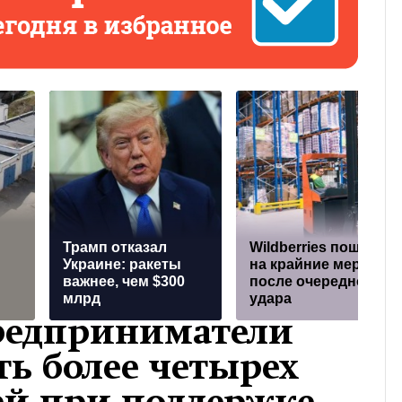
Трамп отказал
Wildberries пошел
Украине: ракеты
на крайние меры
важнее, чем $300
после очередного
млрд
удара
редприниматели
ь более четырех