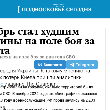
ябрь стал худшим
ины на поле боя за
та
месяц на поле боя за два года СВО
ев для Украины. К такому мнению на
х потерь Киева пришли аналитики
ло
издание The Guardian.
стрировали на графике, сколько территорий было
СВО. В ноябре 2024 года столбик графика оказался
23 году военнослужащие РФ продвинулись на 2,233
 км.
 Россия достигла особых успехов на донецком