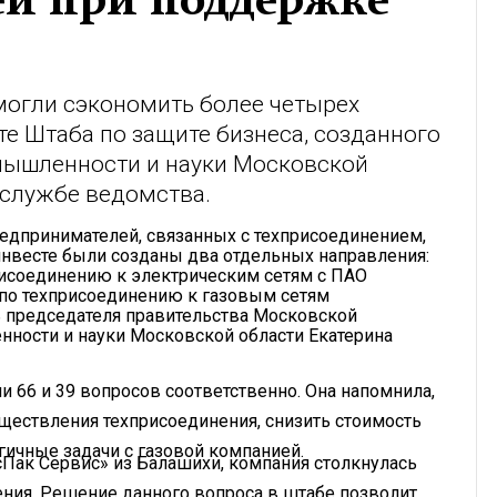
ей при поддержке
огли сэкономить более четырех
е Штаба по защите бизнеса, созданного
мышленности и науки Московской
-службе ведомства.
едпринимателей, связанных с техприсоединением,
инвесте были созданы два отдельных направления:
рисоединению к электрическим сетям с ПАО
б по техприсоединению к газовым сетям
ь председателя правительства Московской
нности и науки Московской области Екатерина
и 66 и 39 вопросов соответственно. Она напомнила,
уществления техприсоединения, снизить стоимость
гичные задачи с газовой компанией.
сПак Сервис» из Балашихи, компания столкнулась
ния. Решение данного вопроса в штабе позволит