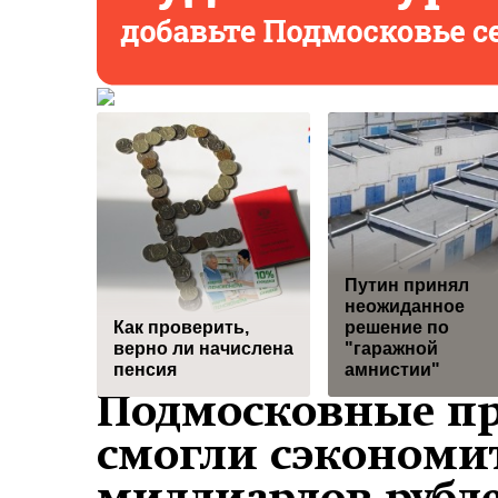
Путин принял
неожиданное
Как проверить,
решение по
верно ли начислена
"гаражной
пенсия
амнистии"
Подмосковные п
смогли сэкономит