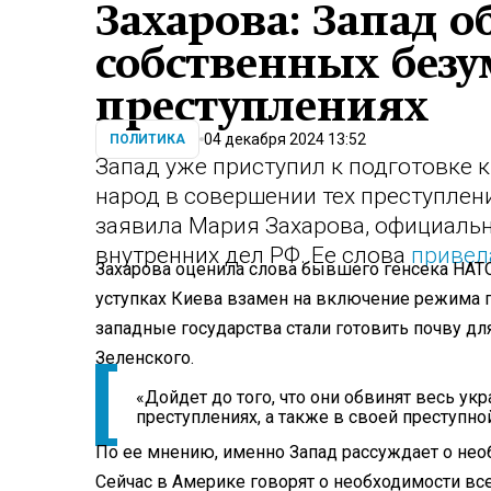
Захарова: Запад 
собственных безу
преступлениях
04 декабря 2024 13:52
ПОЛИТИКА
Запад уже приступил к подготовке к
народ в совершении тех преступлени
заявила Мария Захарова, официаль
внутренних дел РФ. Ее слова
привел
Захарова оценила слова бывшего генсека НАТ
уступках Киева взамен на включение режима п
западные государства стали готовить почву дл
Зеленского.
«Дойдет до того, что они обвинят весь ук
преступлениях, а также в своей преступно
По ее мнению, именно Запад рассуждает о нео
Сейчас в Америке говорят о необходимости в