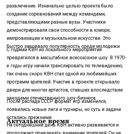
развлечение. Изначально целью проекта было
создание соревнований между командами,
представляющими разные вузы. Участники
демонстрировали свои способности в юморе,
импровизации и музыкальном искусстве. Это
быстро завоевало популярность среди молодежи.
С годами КВН из локального мероприятия
превратился в масштабное всесоюзное шоу. В 1970-
е годы игру начали транслировать по телевидению,
так очень скоро КВН стал одной из любимейших
программ зрителей. Участие в проекте открывало
двери для многих артистов, ставших впоследствии
звездами отечественного шоу-бизнеса.
После распада СССР формат игр изменился,
появились новые лиги и турниры, но суть и задачи
остались прежними.
Актуальное время
На сегодняшний день КВН активно развивается и
продолжает привлекать внимание зрителей. Он не