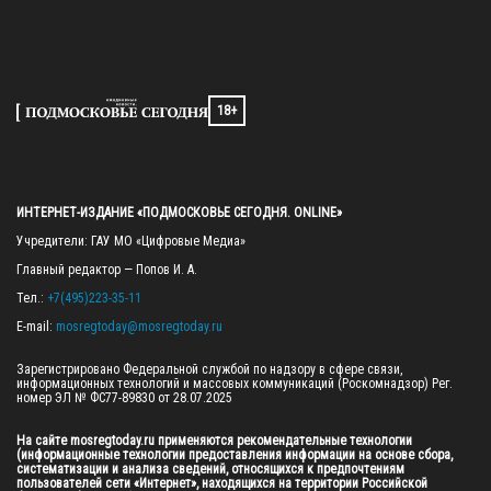
18+
ИНТЕРНЕТ-ИЗДАНИЕ «ПОДМОСКОВЬЕ СЕГОДНЯ. ONLINE»
Учредители: ГАУ МО «Цифровые Медиа»

Главный редактор — Попов И. А.

Тел.: 
+7(495)223-35-11
E-mail: 
mosregtoday@mosregtoday.ru
Зарегистрировано Федеральной службой по надзору в сфере связи, 
информационных технологий и массовых коммуникаций (Роскомнадзор) Рег. 
номер ЭЛ № ФС77-89830 от 28.07.2025

На сайте mosregtoday.ru применяются рекомендательные технологии 
(информационные технологии предоставления информации на основе сбора, 
систематизации и анализа сведений, относящихся к предпочтениям 
пользователей сети «Интернет», находящихся на территории Российской 