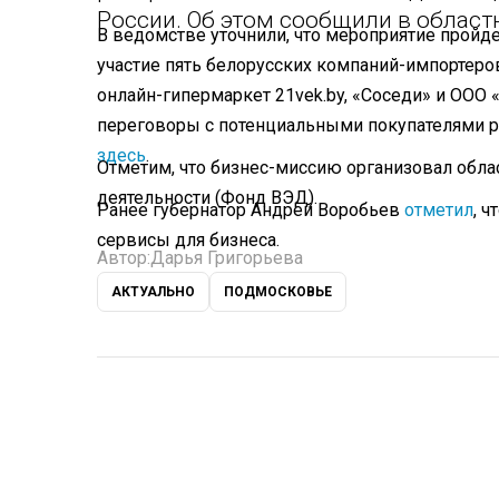
России. Об этом сообщили в област
В ведомстве уточнили, что мероприятие пройде
участие пять белорусских компаний-импортер
онлайн-гипермаркет 21vek.by, «Соседи» и ООО 
переговоры с потенциальными покупателями р
здесь
.
Отметим, что бизнес-миссию организовал об
деятельности (Фонд ВЭД).
Ранее губернатор Андрей Воробьев
отметил
, 
сервисы для бизнеса.
Автор:
Дарья Григорьева
АКТУАЛЬНО
ПОДМОСКОВЬЕ