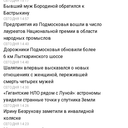
СЕГОДНЯ 15:17
Бывший муж Бородиной обратился к
Бастрыкину
СЕГОДНЯ 14:57
Предприятия из Подмосковья вошли в число
лауреатов Национальной премии в области
народных промыслов
СЕГОДНЯ 14:43
Дорожники Подмосковья обновили более
6 км Лыткаринского шоссе
СЕГОДНЯ 14:40
Шаляпин впервые высказался о новых
отношениях с женщиной, пережившей
смерть четырех мужей
СЕГОДНЯ 14:30
«Гигантские НЛО рядом с Луной»: астрономы
увидели странные точки у спутника Земли
СЕГОДНЯ 14:26
Ирину Безрукову заметили в инвалидной
коляске
СЕГОДНЯ 14:23