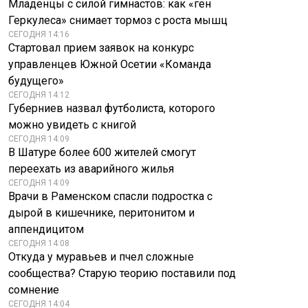
Младенцы с силой гимнастов: как «ген
Геркулеса» снимает тормоз с роста мышц
СЕГОДНЯ 14:16
Стартовал прием заявок на конкурс
управленцев Южной Осетии «Команда
будущего»
СЕГОДНЯ 14:12
Губерниев назвал футболиста, которого
можно увидеть с книгой
СЕГОДНЯ 14:09
В Шатуре более 600 жителей смогут
переехать из аварийного жилья
СЕГОДНЯ 14:09
Врачи в Раменском спасли подростка с
дырой в кишечнике, перитонитом и
аппендицитом
СЕГОДНЯ 14:08
Откуда у муравьев и пчел сложные
сообщества? Старую теорию поставили под
сомнение
СЕГОДНЯ 14:04