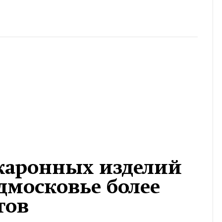
каронных изделий
дмосковье более
тов