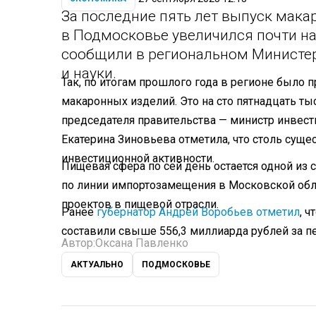
За последние пять лет выпуск мак
в Подмосковье увеличился почти на
сообщили в региональном Министе
и науки.
Так, по итогам прошлого года в регионе было
макаронных изделий. Это на сто пятнадцать тыс
председателя правительства — министр инвес
Екатерина Зиновьева отметила, что столь сущес
инвестиционной активности.
Пищевая сфера по сей день остается одной из
по линии импортозамещения в Московской обл
проектов в пищевой отрасли.
Ранее
губернатор Андрей Воробьев отметил
, 
составили свыше 556,3 миллиарда рублей за п
Автор:
Оксана Павленко
АКТУАЛЬНО
ПОДМОСКОВЬЕ