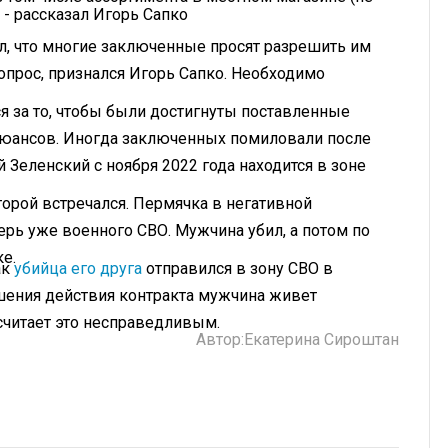
 - рассказал Игорь Сапко
л, что многие заключенные просят разрешить им
вопрос, признался Игорь Сапко. Необходимо
 за то, чтобы были достигнуты поставленные
 нюансов. Иногда заключенных помиловали после
 Зеленский с ноября 2022 года находится в зоне
торой встречался. Пермячка в негативной
ерь уже военного СВО. Мужчина убил, а потом по
ке
.
ак
убийца его друга
отправился в зону СВО в
шения действия контракта мужчина живет
считает это несправедливым.
Автор:
Екатерина Сироштан