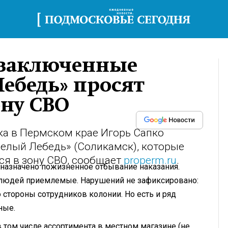
 заключенные
ебедь» просят
ону СВО
а в Пермском крае Игорь Сапко
Белый Лебедь» (Соликамск), которые
ся в зону СВО, сообщает
properm.ru
.
 назначено пожизненное отбывание наказания.
я людей приемлемые. Нарушений не зафиксировано:
 стороны сотрудников колонии. Но есть и ряд
ные.
в том числе ассортимента в местном магазине (не