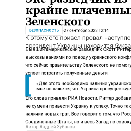
крайне плачевны
Зеленского
27 сентября 2023 12:14
БЕЗОПАСНОСТЬ
К этому его привел провал наступл
президент Украины находится буква
Бывший американский разведчик Скотт Риттер
высказываниями по поводу украинского конфли
что сейчас правительству Зеленского не помо
успеет потратить полученные деньги.
«Для этого необходимо наличие украинског
мне не кажется, что Украина просуществует
Его слова привели РИА Новости. Риттер добави
не сумели привести Украину к успеху. Точно та
наличии новых трат. Все говорит о том, что Р
Соединенные Штаты, но и весь Запад по совоку
Автор:
Андрей Зубанов