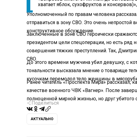
хватает яблок, сухофруктов и консервов)»,
Уполномоченный по правам человека рассказа
отправиться в зону СВО. Это очень непростой 
конструктивное обсуждение.
Заключенные в зоне СВО героически сражаются
президентом цели спецоперации, но есть ряд
совершения тяжких преступлений. Так, Дмитрий
СВО.
До этого времени мужчина убил девушку, с ко
тональности высказала мнение о товарище теп
кусочкам
перемолол тело женщины в мясоруб
Ранее читатель «Проспекта Мира» рассказал, к
качестве военного ЧВК «Вагнер». После завер
полноценной мирной жизнью, но друг убитого 
Поделиться
АКТУАЛЬНО