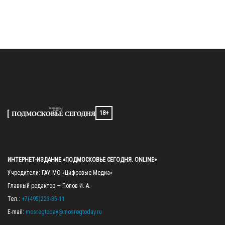
18+
ИНТЕРНЕТ-ИЗДАНИЕ «ПОДМОСКОВЬЕ СЕГОДНЯ. ONLINE»
Учредители: ГАУ МО «Цифровые Медиа»

Главный редактор — Попов И. А.

Тел.: 
+7(495)223-35-11
E-mail: 
mosregtoday@mosregtoday.ru