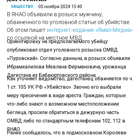
05 ноября 2024 15:40
ОБЩЕСТВО
В ЯНАО объявили в розыск мужчину,
обвиненного по уголовной статье об убийстве.
Об этом пишет
интернет-издание «Ямал-Медиа»
со ссылкой на местное МВД.
Ориентировку на предполагаемого убийцу
опубликовал отдел уголовного розыска ОМВД
«Пуровский». Согласно данным, в розыск объявили
Ибрамхалилова Мевлана Фермановича, уроженца
Дагестана из Бабаюртовского района.
Как уточняет ведомство, дагестанец обвиняется по ч.
1 ст. 105 УК РФ «Убийство». Заочно его выбрали
меру пресечения в виде ареста. Граждан, которые
что-либо знают о возможном местоположении
беглеца, просили обратиться в дежурную часть
ОМВД либо по стандартным телефонам 102, 112 в
ЯНАО.
Ранее сообщалось, что в подмосковном Королеве