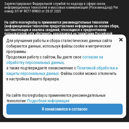
Зарегистрировано Федеральной службой по надзору в сфере связи, 
информационных технологий и массовых коммуникаций (Роскомнадзор) Рег. 
номер ЭЛ № ФС77-89830 от 28.07.2025

На сайте mosregtoday.ru применяются рекомендательные технологии 
(информационные технологии предоставления информации на основе сбора, 
систематизации и анализа сведений, относящихся к предпочтениям 
пользователей сети «Интернет», находящихся на территории Российской 
Федерации).
 Подробная информация
Для улучшения работы и сбора статистических данных сайта
© 2026 ПРАВА НА ВСЕ МАТЕРИАЛЫ САЙТА ПРИНАДЛЕЖАТ ГАУ МО "ЦИФРОВЫЕ 
собираются данные, используя файлы cookie и метрические
МЕДИА" (ОГРН: 1255000059467).
программы.
Продолжая работу с сайтом, Вы даете свое
согласие на
обработку персональных данных
,
ПОЛИТИКА ОБРАБОТКИ И ЗАЩИТЫ ПЕРСОНАЛЬНЫХ ДАННЫХ
а также подтверждаете ознакомление с
Политикой обработки и
защиты персональных данных
. Файлы cookie можно отключить
НОВОСТИ
в настройках Вашего браузера.
ГАЗЕТЫ
РЕКЛАМОДАТЕЛЯМ
КОНТАКТНАЯ ИНФОРМАЦИЯ
На сайте mosregtoday.ru применяются рекомендательные
О РЕДАКЦИИ
технологии.
Подробная информация
СПЕЦПРОЕКТЫ
Я ознакомился и согласен
СТАТЬИ
ПОЛИТИКА КОНФИДЕНЦИАЛЬНОСТИ