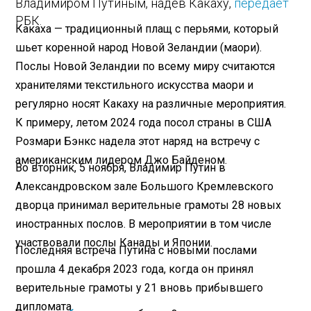
Владимиром Путиным, надев Какаху,
передает
РБК.
Какаха — традиционный плащ с перьями, который
шьет коренной народ Новой Зеландии (маори).
Послы Новой Зеландии по всему миру считаются
хранителями текстильного искусства маори и
регулярно носят Какаху на различные мероприятия.
К примеру, летом 2024 года посол страны в США
Розмари Бэнкс надела этот наряд на встречу с
американским лидером Джо Байденом.
Во вторник, 5 ноября, Владимир Путин в
Александровском зале Большого Кремлевского
дворца принимал верительные грамоты 28 новых
иностранных послов. В мероприятии в том числе
участвовали послы Канады и Японии.
Последняя встреча Путина с новыми послами
прошла 4 декабря 2023 года, когда он принял
верительные грамоты у 21 вновь прибывшего
дипломата.