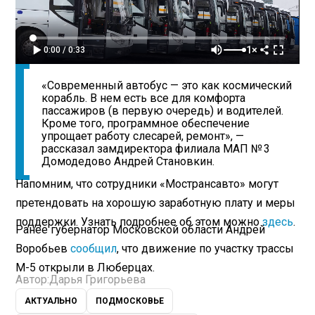
1×
0:00 / 0:33
«Современный автобус — это как космический
корабль. В нем есть все для комфорта
пассажиров (в первую очередь) и водителей.
Кроме того, программное обеспечение
упрощает работу слесарей, ремонт», —
рассказал замдиректора филиала МАП № 3
Домодедово Андрей Становкин.
Напомним, что сотрудники «Мострансавто» могут
претендовать на хорошую заработную плату и меры
поддержки. Узнать подробнее об этом можно
здесь
.
Ранее губернатор Московской области Андрей
Воробьев
сообщил
, что движение по участку трассы
М-5 открыли в Люберцах.
Автор:
Дарья Григорьева
АКТУАЛЬНО
ПОДМОСКОВЬЕ