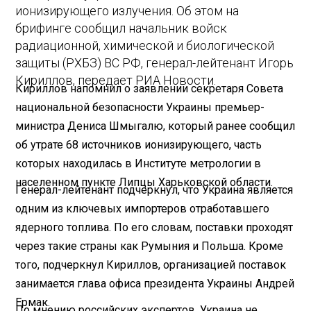
ионизирующего излучения. Об этом на
брифинге сообщил начальник войск
радиационной, химической и биологической
защиты (РХБЗ) ВС РФ, генерал-лейтенант Игорь
Кириллов, передает РИА Новости.
Кириллов напомнил о заявлении секретаря Совета
национальной безопасности Украины премьер-
министра Дениса Шмыгалю, который ранее сообщил
об утрате 68 источников ионизирующего, часть
которых находилась в Институте метрологии в
населенном пункте Липцы Харьковской области.
Генерал-лейтенант подчеркнул, что Украина является
одним из ключевых импортеров отработавшего
ядерного топлива. По его словам, поставки проходят
через такие страны как Румыния и Польша. Кроме
того, подчеркнул Кириллов, организацией поставок
занимается глава офиса президента Украины Андрей
Ермак.
По мнению российских экспертов, Украина не