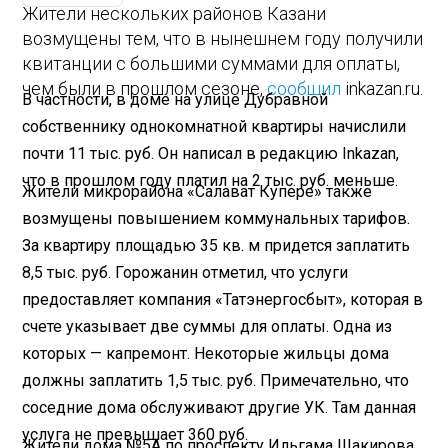
Жители нескольких районов Казани
возмущены тем, что в нынешнем году получили
квитанции с большими суммами для оплаты,
чем были в прошлом сезоне,
сообщил
inkazan.ru.
В частности, в доме на улице Дубравной
собственнику однокомнатной квартиры начислили
почти 11 тыс. руб. Он написал в редакцию Inkazan,
что в прошлом году платил на 2 тыс. руб. меньше.
Жители микрорайона «Салават Купере» также
возмущены повышением коммунальных тарифов.
За квартиру площадью 35 кв. м придется заплатить
8,5 тыс. руб. Горожанин отметил, что услуги
предоставляет компания «Татэнергосбыт», которая в
счете указывает две суммы для оплаты. Одна из
которых — капремонт. Некоторые жильцы дома
должны заплатить 1,5 тыс. руб. Примечательно, что
соседние дома обслуживают другие УК. Там данная
услуга не превышает 360 руб.
Жители дома №5А по проспекту Ильгама Шакирова