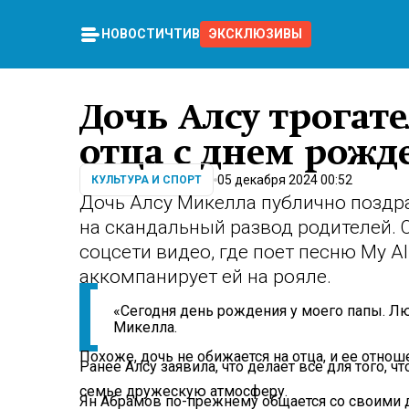
НОВОСТИ
ЧТИВО
ЭКСКЛЮЗИВЫ
Дочь Алсу трогат
отца с днем рожд
05 декабря 2024 00:52
КУЛЬТУРА И СПОРТ
Дочь Алсу Микелла публично поздр
на скандальный развод родителей. 
соцсети видео, где поет песню My A
аккомпанирует ей на рояле.
«Сегодня день рождения у моего папы. Лю
Микелла.
Похоже, дочь не обижается на отца, и ее отнош
Ранее Алсу заявила, что делает все для того, ч
семье дружескую атмосферу.
Ян Абрамов по-прежнему общается со своими 