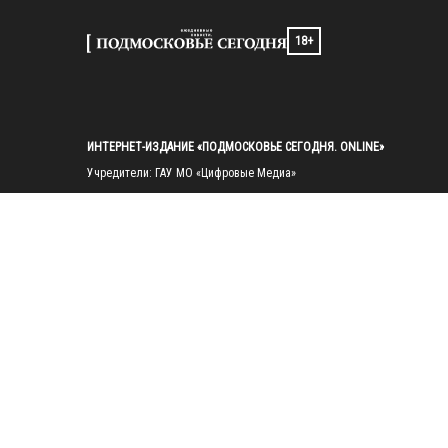
18+
ИНТЕРНЕТ-ИЗДАНИЕ «ПОДМОСКОВЬЕ СЕГОДНЯ. ONLINE»
Учредители: ГАУ МО «Цифровые Медиа»

Главный редактор — Попов И. А.

Тел.: 
+7(495)223-35-11
E-mail: 
mosregtoday@mosregtoday.ru
Зарегистрировано Федеральной службой по надзору в сфере связи, 
информационных технологий и массовых коммуникаций 
(Роскомнадзор) Рег. номер ЭЛ № ФС77-89830 от 28.07.2025

На сайте mosregtoday.ru применяются рекомендательные технологии 
(информационные технологии предоставления информации на основе
сбора, систематизации и анализа сведений, относящихся к 
предпочтениям пользователей сети «Интернет», находящихся на 
территории Российской Федерации).
 Подробная информация
© 2026 ПРАВА НА ВСЕ МАТЕРИАЛЫ САЙТА ПРИНАДЛЕЖАТ ГАУ МО 
"ЦИФРОВЫЕ МЕДИА" (ОГРН: 1255000059467).