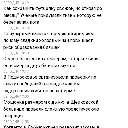
СЕГОДНЯ 13:19
Как сохранить футболку свежей, не стирая ее
Смертельно
месяц? Ученые придумали ткань, которую не
опасные пауки
берет запах пота
покусали 20
Рак побеждён?
человек в
Громкие новости от
СЕГОДНЯ 13:18
Астрахани
учёных
Популярный напиток, вредящий артериям:
почему сладкий холодный чай повышает
риск образования бляшек
СЕГОДНЯ 13:18
Седокова ответила хейтерам, которые винят
ее в смерти двух бывших мужей
СЕГОДНЯ 13:17
В Подмосковье организовали проверку по
факту сообщений о ненадлежащем
содержании животных на ферме
СЕГОДНЯ 13:00
Мошонка размером с дыню: в Щелковской
больнице провели сложную урологическую
операцию
СЕГОДНЯ 12:53
Хогвартс в Дубне: курьер развозит заказы в