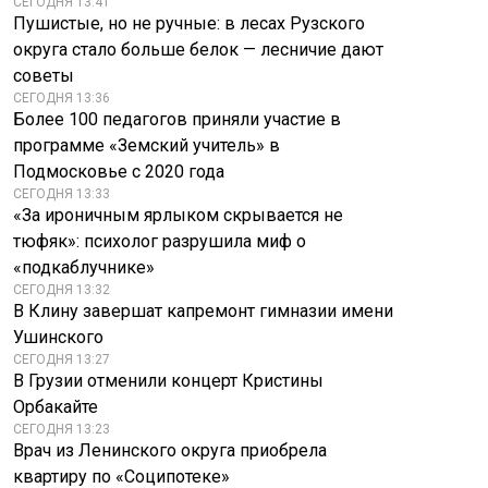
СЕГОДНЯ 13:41
Пушистые, но не ручные: в лесах Рузского
округа стало больше белок — лесничие дают
советы
СЕГОДНЯ 13:36
Более 100 педагогов приняли участие в
программе «Земский учитель» в
Подмосковье с 2020 года
СЕГОДНЯ 13:33
«За ироничным ярлыком скрывается не
тюфяк»: психолог разрушила миф о
«подкаблучнике»
СЕГОДНЯ 13:32
В Клину завершат капремонт гимназии имени
Ушинского
СЕГОДНЯ 13:27
В Грузии отменили концерт Кристины
Орбакайте
СЕГОДНЯ 13:23
Врач из Ленинского округа приобрела
квартиру по «Соципотеке»