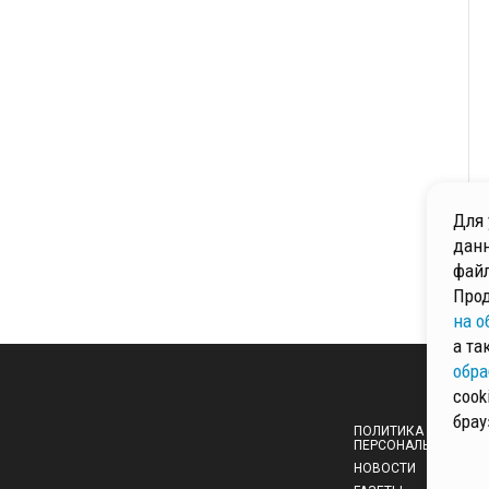
Для 
данн
файл
Прод
на о
а та
обра
cook
брау
ПОЛИТИКА ОБРАБОТ
ПЕРСОНАЛЬНЫХ ДА
НОВОСТИ