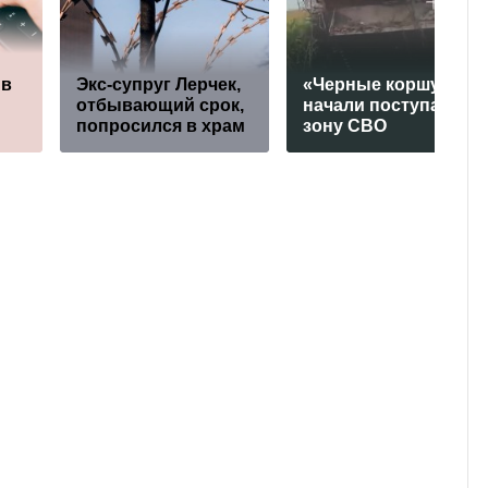
ив
Экс-супруг Лерчек,
«Черные коршуны»
отбывающий срок,
начали поступать в
попросился в храм
зону СВО