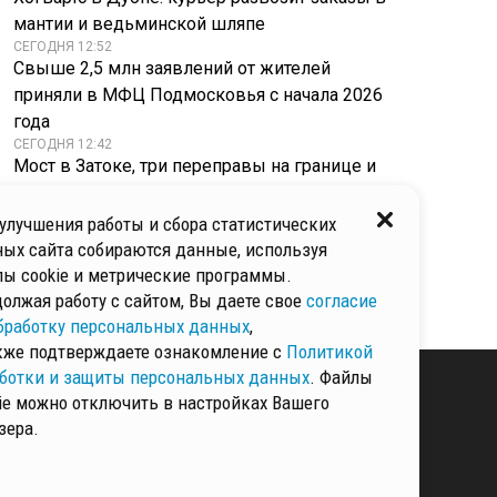
мантии и ведьминской шляпе
СЕГОДНЯ 12:52
Свыше 2,5 млн заявлений от жителей
приняли в МФЦ Подмосковья с начала 2026
года
СЕГОДНЯ 12:42
Мост в Затоке, три переправы на границе и
тоннель в Польше: эксперт призывает
наносить удары каждую неделю
улучшения работы и сбора статистических
СЕГОДНЯ 12:38
ых сайта собираются данные, используя
Черно-желтая подсказка: как изменятся
ы cookie и метрические программы.
пешеходные переходы на станции Коломна
олжая работу с сайтом, Вы даете свое
согласие
бработку персональных данных
,
кже подтверждаете ознакомление с
Политикой
ботки и защиты персональных данных
. Файлы
ie можно отключить в настройках Вашего
зера.
КИ И ЗАЩИТЫ
ННЫХ