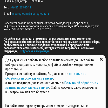
Главный редактор — Попов И. А.

Тел.: 
+7(495)223-35-11
E-mail: 
mosregtoday@mosregtoday.ru
Зарегистрировано Федеральной службой по надзору в сфере связи, 
информационных технологий и массовых коммуникаций (Роскомнадзор) Рег. 
номер ЭЛ № ФС77-89830 от 28.07.2025

На сайте mosregtoday.ru применяются рекомендательные технологии 
(информационные технологии предоставления информации на основе сбора, 
систематизации и анализа сведений, относящихся к предпочтениям 
пользователей сети «Интернет», находящихся на территории Российской 
Федерации).
 Подробная информация
© 2026 ПРАВА НА ВСЕ МАТЕРИАЛЫ САЙТА ПРИНАДЛЕЖАТ ГАУ МО "ЦИФРОВЫЕ 
Для улучшения работы и сбора статистических данных сайта
МЕДИА" (ОГРН: 1255000059467).
собираются данные, используя файлы cookie и метрические
программы.
Продолжая работу с сайтом, Вы даете свое
согласие на
ПОЛИТИКА ОБРАБОТКИ И ЗАЩИТЫ ПЕРСОНАЛЬНЫХ ДАННЫХ
обработку персональных данных
,
НОВОСТИ
а также подтверждаете ознакомление с
Политикой обработки и
ГАЗЕТЫ
защиты персональных данных
. Файлы cookie можно отключить
РЕКЛАМОДАТЕЛЯМ
в настройках Вашего браузера.
КОНТАКТНАЯ ИНФОРМАЦИЯ
О РЕДАКЦИИ
На сайте mosregtoday.ru применяются рекомендательные
СПЕЦПРОЕКТЫ