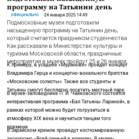
программу на Татьянин день
24 января 2025 14:49
ОФИЦИАЛЬНО
Подмосковные музеи подготовили
насыщенную программу на Татьянин день,
который считается праздником студенчества.
Как рассказали в Министерстве культуры и
туризма Московской области, праздничные
мероприятия в музеях пройдут 25 и 26 января.
К примеру, в усадьбе «Мураново» пройдет концерт
Владимира Герца и концертно-вокального братства
«Московские солисты». Также все студенты и
Татьяны смогут бесплатно посетить местный парк.
В музее-заповеднике П. И. Чайковского состоится
интерактивная программа «Бал Татьяны Лариной», в
рамках которой можно будет погрузиться в
атмосферу XIX века и научиться танцам того
времени.
В Зарайском кремле проведут костюмированную
экскурсию «Всей семьей в кремле». В музее-