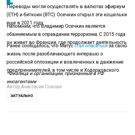
Переводы могли осуществлять в валютах эфириум
(ЕТН) и биткоин (ВТС): Осечкин открыл эти кошельки
еще в 2021 году.
Напомним, что Владимир Осечкин является
обвиняемым в оправдании терроризма. С 2015 года
он живет во Франции, где продолжает деятельность.
Ранее сообщалось, что Матус
стал опасаться
за свою
жизнь после разоблачающего интервью о
российской оппозиции и вовлеченных в движение
предпринимателей, в том числе и Ходорковского.
*Физлица и организации, признанные в РФ
иноагентами
Автор:
Анастасия Сокова
АКТУАЛЬНО