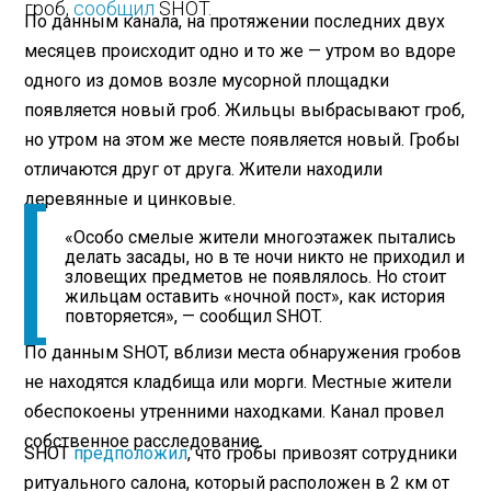
гроб,
сообщил
SHOT.
По данным канала, на протяжении последних двух
месяцев происходит одно и то же — утром во вдоре
одного из домов возле мусорной площадки
появляется новый гроб. Жильцы выбрасывают гроб,
но утром на этом же месте появляется новый. Гробы
отличаются друг от друга. Жители находили
деревянные и цинковые.
«Особо смелые жители многоэтажек пытались
делать засады, но в те ночи никто не приходил и
зловещих предметов не появлялось. Но стоит
жильцам оставить «ночной пост», как история
повторяется», — сообщил SHOT.
По данным SHOT, вблизи места обнаружения гробов
не находятся кладбища или морги. Местные жители
обеспокоены утренними находками. Канал провел
собственное расследование.
SHOT
предположил
, что гробы привозят сотрудники
ритуального салона, который расположен в 2 км от