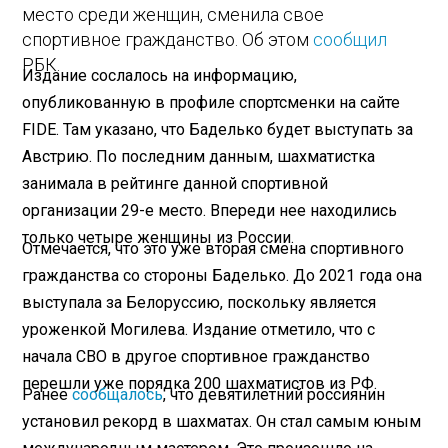
место среди женщин, сменила свое
спортивное гражданство. Об этом
сообщил
РБК.
Издание сослалось на информацию,
опубликованную в профиле спортсменки на сайте
FIDE. Там указано, что Баделько будет выступать за
Австрию. По последним данным, шахматистка
занимала в рейтинге данной спортивной
организации 29-е место. Впереди нее находились
только четыре женщины из России.
Отмечается, что это уже вторая смена спортивного
гражданства со стороны Баделько. До 2021 года она
выступала за Белоруссию, поскольку является
уроженкой Могилева. Издание отметило, что с
начала СВО в другое спортивное гражданство
перешли уже порядка 200 шахматистов из РФ.
Ранее
сообщалось
, что девятилетний россиянин
установил рекорд в шахматах. Он стал самым юным