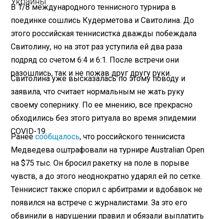
Украины.
В 1/8 международного теннисного турнира в
поединке сошлись Кудерметова и Свитолина. До
этого российская теннисистка дважды побеждала
Свитолину, но на этот раз уступила ей два раза
подряд со счетом 6:4 и 6:1. После встречи они
разошлись, так и не пожав друг другу руки.
Свитолина уже высказалась по этому поводу и
заявила, что считает нормальным не жать руку
своему сопернику. По ее мнению, все прекрасно
обходились без этого ритуала во время эпидемии
COVID-19.
Ранее
сообщалось
, что российского теннисиста
Медведева оштрафовали на турнире Australian Open
на $75 тыс. Он бросил ракетку на поле в порыве
чувств, а до этого неоднократно ударял ей по сетке.
Теннисист также спорил с арбитрами и вдобавок не
появился на встрече с журналистами. За это его
обвинили в нарушении правил и обязали выплатить