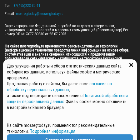
Тел.: 
+7(495)223-35-11
E-mail: 
mosregtoday@mosregtoday.ru
Зарегистрировано Федеральной службой по надзору в сфере связи, 
информационных технологий и массовых коммуникаций (Роскомнадзор) Рег. 
номер ЭЛ № ФС77-89830 от 28.07.2025

На сайте mosregtoday.ru применяются рекомендательные технологии 
(информационные технологии предоставления информации на основе сбора, 
систематизации и анализа сведений, относящихся к предпочтениям 
пользователей сети «Интернет», находящихся на территории Российской 
Федерации).
 Подробная информация
Для улучшения работы и сбора статистических данных сайта
© 2026 ПРАВА НА ВСЕ МАТЕРИАЛЫ САЙТА ПРИНАДЛЕЖАТ ГАУ МО "ЦИФРОВЫЕ 
собираются данные, используя файлы cookie и метрические
МЕДИА" (ОГРН: 1255000059467).
программы.
Продолжая работу с сайтом, Вы даете свое
согласие на
обработку персональных данных
,
ПОЛИТИКА ОБРАБОТКИ И ЗАЩИТЫ ПЕРСОНАЛЬНЫХ ДАННЫХ
а также подтверждаете ознакомление с
Политикой обработки и
защиты персональных данных
. Файлы cookie можно отключить
НОВОСТИ
в настройках Вашего браузера.
ГАЗЕТЫ
РЕКЛАМОДАТЕЛЯМ
КОНТАКТНАЯ ИНФОРМАЦИЯ
На сайте mosregtoday.ru применяются рекомендательные
О РЕДАКЦИИ
технологии.
Подробная информация
СПЕЦПРОЕКТЫ