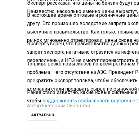
Эксперт рассказал, что цены на бензин будут ра
Неизвестно, насколько именно цены вырастут, 
В настоящее время оптовые и розничные цены
другу. Это произошло вследствие запрета эксп
выступило правительство. Как только появилась
рынок мгновенно отреагировал: цены снова н
Эксперт уверен, что правительство должно ре
запрет экспорта негативно отразится на нефт
переполнены, а НПЗ не смогут перенастроить
Топливо резко повысилось по всем регионам Р
проблема – его отсутствие на АЗС. Президент
прекратить экспорт топлива, чтобы обеспечить
компании стали продавать сырье по рыночной 
Ранее стало известно, какие новые системные 
чтобы
поддерживать стабильность внутреннего
Автор:
Екатерина Сироштан
АКТУАЛЬНО