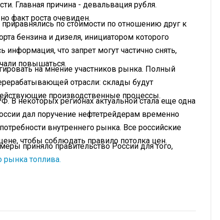
сти. Главная причина - девальвация рубля.
но факт роста очевиден.
 приравнялись по стоимости по отношению друг к
орта бензина и дизеля, инициатором которого
 информация, что запрет могут частично снять,
ачали повышаться.
агировать на мнение участников рынка. Полный
еперерабатывающей отрасли: склады будут
 действующие производственные процессы.
Ф. В некоторых регионах актуальной стала еще одна
 России дал поручение нефтетрейдерам временно
 потребности внутреннего рынка. Все российские
цене, чтобы соблюдать правило потолка цен.
меры приняло правительство России для того,
 рынка топлива.