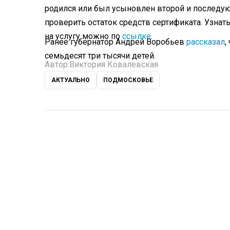
родился или был усыновлен второй и последую
проверить остаток средств сертификата. Узна
на услугу можно по
ссылке
.
Ранее губернатор Андрей Воробьев
рассказал
,
семьдесят три тысячи детей.
Автор:
Виктория Ковалевская
АКТУАЛЬНО
ПОДМОСКОВЬЕ