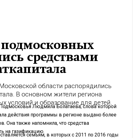
 подмосковных
лись средствами
аткапитала
з Московской области распорядились
тала. В основном жители региона
х условий и образование для детей.
я Подмосковья Людмила Болатаева, слова которой
чала действия программы в регионе выдано более
ов. Она также напомнила, что средства
ть на газификацию.
тавляется семьям, в которых с 2011 по 2016 годы