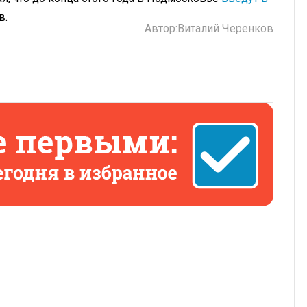
в.
Автор:
Виталий Черенков