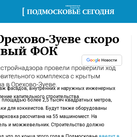
рехово-Зуеве скоро
новый ФОК
стройнадзора провели проверили ход
овительного комплекса с крытым
а в Орехово-Зуеве.
нтаж фасадов, внутренних и наружных инженерных
ление капительного строительства.
а площадью более 2,5 тысяч квадратных метров,
овки для хоккеистов. Будут также оборудованы
Парковка рассчитана на 55 машиномест. На
 ель и можжевельник. Строительство должно
л, что до конца этого года в Подмосковье
введут в