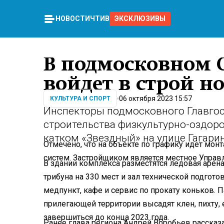
НОВОСТИ
ЧТИВО
ЭКСКЛЮЗИВЫ
В подмосковном О
войдет в строй 
06 октября 2023 15:57
КУЛЬТУРА И СПОРТ
Инспекторы подмосковного Главгос
строительства физкультурно-оздор
катком «Звездный» на улице Гагарин
Отмечено, что на объекте по графику идет мо
систем. Застройщиком является местное Управ
В здании комплекса разместятся ледовая арен
трибуна на 330 мест и зал технической подгот
медпункт, кафе и сервис по прокату коньков. 
прилегающей территории высадят клен, пихту,
завершиться до конца 2023 года.
Ранее глава региона Андрей Воробьев рассказа