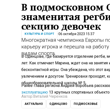
В подмосковном 
знаменитая регби
секцию девочек
06 октября 2023 15:37
КУЛЬТУРА И СПОРТ
Многократная чемпионка Европы по
карьеру игрока и перешла на рабо
видам спорта.
В Одинцове, где базируется отделение регби, 
лет. Как отмечает Марина, ждет она на занятия
бесконтактной игры. Она убеждена, что этот в
увлечением и досугом. Тренировки проходят, ка
общеобразовательной школы № 5.
Ранее глава региона Андрей Воробьев рассказа
эксплуатацию
13 крупных спортивных объекто
Автор:
Виталий Черенков
АКТУАЛЬНО
ОДИНЦОВО
ПОДМОСКОВЬЕ