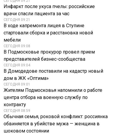
СЕГОДНЯ 09:21
Инфаркт после укуса пчелы: российские
врачи спасли пациента за час
СЕГОДНЯ 09:21
В ходе капремонта лицея в Ступине
стартовали сборка и расстановка новой
мебели
СЕГОДНЯ 09:08
В Подмосковье прокурор провел прием
представителей бизнес-сообщества
СЕГОДНЯ 09:04
В Домодедове поставили на кадастр новый
дом в ЖК «Оптима»
СЕГОДНЯ 09:01
Жителям Подмосковья напомнили о работе
центра отбора на военную службу по
контракту
СЕГОДНЯ 08:59
Обычная семья, роковой конфликт: россиянка
обвиняется в убийстве мужа — женщина в
шоковом состоянии