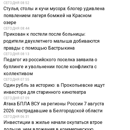
СЕГОДНЯ 08:52
Стулья, столы и кучи мусора: блогер удивлена
появлением лагеря бомжей на Красном
озере
СЕГОДНЯ 08:44
Прикован к постели после больницы:
родители двухлетнего малыша добиваются
правды с помощью Бастрыкина
СЕГОДНЯ 08:13
Педагог из российского поселка заявила о
буллинге и увольнении после конфликта с
коллективом
СЕГОДНЯ 07:55
Один рубль за историю: в Прокопьевске ищут
инвестора для старинного кинотеатра
СЕГОДНЯ 07:09
Атака БПЛА ВСУ на регионы России 7 августа
2026: пострадавшие в Белгородской области
СЕГОДНЯ 06:31
Инвестиции в жилье начали окупаться втрое
дольше, чем вложения в коммерческую