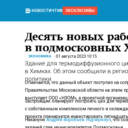
НОВОСТИ
ЧТИВО
ЭКСКЛЮЗИВЫ
Десять новых раб
в подмосковных 
01 августа 2023 10:15
ЭКОНОМИКА
Здание для термодиффузионного ци
в Химках. Об этом сообщили в рег
политики.
Отмечается, что данный объект поступил на с
Правительстве Московской области на этапе п
выступает ООО «НЗОМ», а проектной организ
Застройщик планирует построить цех для терм
с собственным комплексом печного и охлажда
проекта планируется инвестировать пятнадцат
Накануне
Андрей Воробьев подчеркнул
, что с
задачей глав муниципалитетов Подмосковья.