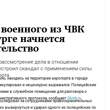
 военного из ЧВК
урге начнется
тельство
 рассмотрение дела в отношении
 устроил скандал с применением силы
орта.
о, находясь на территории аэропорта в городе
тикулировал и нецензурно выражался. Полицейские
 ними в служебное помещение для разговора о
нистративного протокола, сообщает
56orb.ru
.
последовал за сотрудниками правоохранительных
ко вывернуться и ударил одного из полицейских по