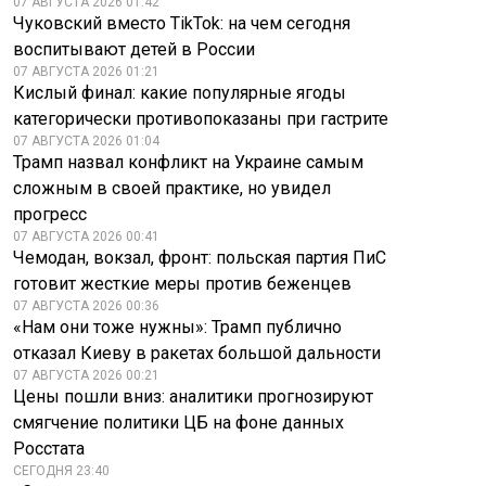
07 АВГУСТА 2026 01:42
Чуковский вместо TikTok: на чем сегодня
воспитывают детей в России
07 АВГУСТА 2026 01:21
Кислый финал: какие популярные ягоды
категорически противопоказаны при гастрите
07 АВГУСТА 2026 01:04
Трамп назвал конфликт на Украине самым
сложным в своей практике, но увидел
прогресс
07 АВГУСТА 2026 00:41
Чемодан, вокзал, фронт: польская партия ПиС
готовит жесткие меры против беженцев
07 АВГУСТА 2026 00:36
«Нам они тоже нужны»: Трамп публично
отказал Киеву в ракетах большой дальности
07 АВГУСТА 2026 00:21
Цены пошли вниз: аналитики прогнозируют
смягчение политики ЦБ на фоне данных
Росстата
СЕГОДНЯ 23:40