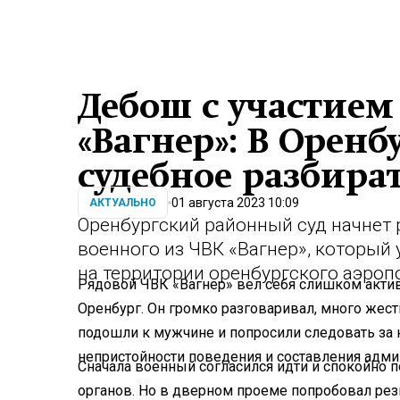
Дебош с участием
«Вагнер»: В Оренб
судебное разбира
01 августа 2023 10:09
АКТУАЛЬНО
Оренбургский районный суд начнет
военного из ЧВК «Вагнер», который
на территории оренбургского аэроп
Рядовой ЧВК «Вагнер» вел себя слишком активн
Оренбург. Он громко разговаривал, много жес
подошли к мужчине и попросили следовать за
непристойности поведения и составления адми
Сначала военный согласился идти и спокойно 
органов. Но в дверном проеме попробовал рез