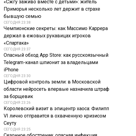
«Сжгу заживо вместе с детьми»: житель
Приморья несколько лет держит в страхе
бывшую семью
СЕГОДНЯ 23:38
Чемпионские секреты: как Массимо Каррера
держал в ежовых рукавицах игроков
«Спартака»
СЕГОДНЯ 23:37
Опасный обход App Store: как русскоязычный
Telegram-канал шпионит за владельцами
iPhone
СЕГОДНЯ 23:30
Цифровой контроль земли: в Московской
области нейросеть впервые назначила штраф
за борщевик
СЕГОДНЯ 23:26
Королевский визит в эпицентр хаоса: Филипп
VI лично отправится в охваченную кризисом
Сеуту
СЕГОДНЯ 23:25
Сезонное обострение: опасная инфекция