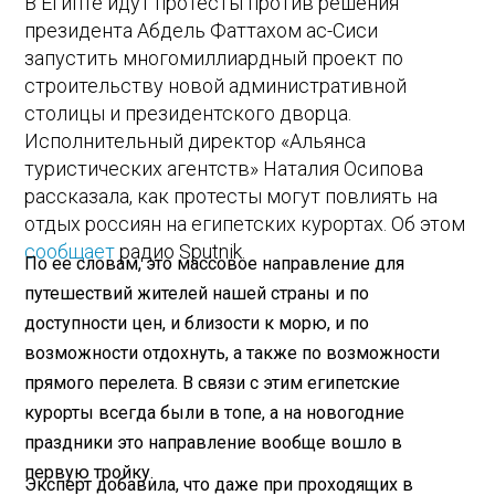
В Египте идут протесты против решения
президента Абдель Фаттахом ас-Сиси
запустить многомиллиардный проект по
строительству новой административной
столицы и президентского дворца.
Исполнительный директор «Альянса
туристических агентств» Наталия Осипова
рассказала, как протесты могут повлиять на
отдых россиян на египетских курортах. Об этом
сообщает
радио Sputnik.
По ее словам, это массовое направление для
путешествий жителей нашей страны и по
доступности цен, и близости к морю, и по
возможности отдохнуть, а также по возможности
прямого перелета. В связи с этим египетские
курорты всегда были в топе, а на новогодние
праздники это направление вообще вошло в
первую тройку.
Эксперт добавила, что даже при проходящих в