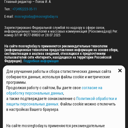
Главный редактор — Попов И. А.

Тел.: 
+7(495)223-35-11
E-mail: 
mosregtoday@mosregtoday.ru
Зарегистрировано Федеральной службой по надзору в сфере связи, 
информационных технологий и массовых коммуникаций (Роскомнадзор) Рег. 
номер ЭЛ № ФС77-89830 от 28.07.2025

На сайте mosregtoday.ru применяются рекомендательные технологии 
(информационные технологии предоставления информации на основе сбора, 
систематизации и анализа сведений, относящихся к предпочтениям 
пользователей сети «Интернет», находящихся на территории Российской 
Федерации).
 Подробная информация
© 2026 ПРАВА НА ВСЕ МАТЕРИАЛЫ САЙТА ПРИНАДЛЕЖАТ ГАУ МО "ЦИФРОВЫЕ 
Для улучшения работы и сбора статистических данных сайта
МЕДИА" (ОГРН: 1255000059467).
собираются данные, используя файлы cookie и метрические
программы.
Продолжая работу с сайтом, Вы даете свое
согласие на
ПОЛИТИКА ОБРАБОТКИ И ЗАЩИТЫ ПЕРСОНАЛЬНЫХ ДАННЫХ
обработку персональных данных
,
НОВОСТИ
а также подтверждаете ознакомление с
Политикой обработки и
ГАЗЕТЫ
защиты персональных данных
. Файлы cookie можно отключить
РЕКЛАМОДАТЕЛЯМ
в настройках Вашего браузера.
КОНТАКТНАЯ ИНФОРМАЦИЯ
О РЕДАКЦИИ
На сайте mosregtoday.ru применяются рекомендательные
СПЕЦПРОЕКТЫ