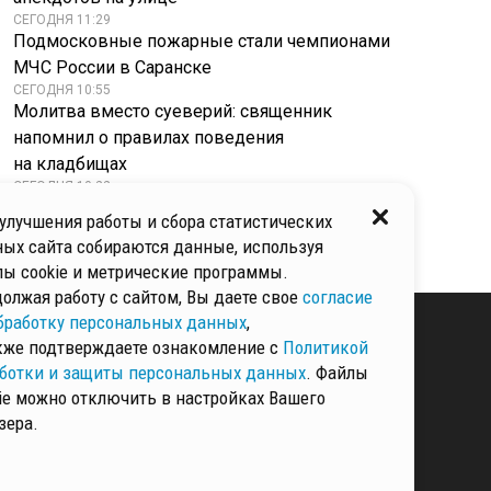
СЕГОДНЯ 11:29
Подмосковные пожарные стали чемпионами
МЧС России в Саранске
СЕГОДНЯ 10:55
Молитва вместо суеверий: священник
напомнил о правилах поведения
на кладбищах
СЕГОДНЯ 10:22
Новые правила для водителей вступают
улучшения работы и сбора статистических
в силу с 1 сентября 2026 года
ых сайта собираются данные, используя
ы cookie и метрические программы.
олжая работу с сайтом, Вы даете свое
согласие
бработку персональных данных
,
кже подтверждаете ознакомление с
Политикой
ботки и защиты персональных данных
. Файлы
КИ И ЗАЩИТЫ
ННЫХ
ie можно отключить в настройках Вашего
зера.
РМАЦИЯ