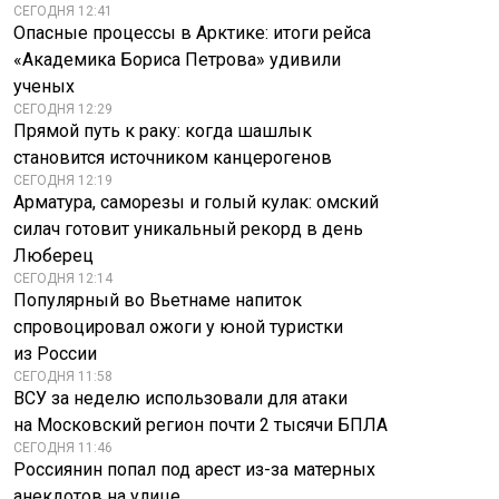
СЕГОДНЯ 12:41
Опасные процессы в Арктике: итоги рейса
«Академика Бориса Петрова» удивили
ученых
СЕГОДНЯ 12:29
Прямой путь к раку: когда шашлык
становится источником канцерогенов
СЕГОДНЯ 12:19
Арматура, саморезы и голый кулак: омский
силач готовит уникальный рекорд в день
Люберец
СЕГОДНЯ 12:14
Популярный во Вьетнаме напиток
спровоцировал ожоги у юной туристки
из России
СЕГОДНЯ 11:58
ВСУ за неделю использовали для атаки
на Московский регион почти 2 тысячи БПЛА
СЕГОДНЯ 11:46
Россиянин попал под арест из-за матерных
анекдотов на улице