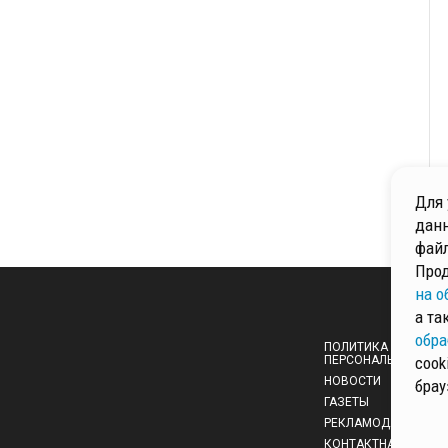
Для 
данн
файл
Прод
на о
а та
обра
ПОЛИТИКА ОБРАБОТ
ПЕРСОНАЛЬНЫХ ДА
cook
НОВОСТИ
брау
ГАЗЕТЫ
РЕКЛАМОДАТЕЛЯМ
КОНТАКТНАЯ ИНФО