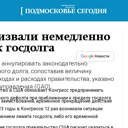
извали немедленно
 госдолга
 аннулировать законодательно
ого долга, сопоставив величину
одах и расходах правительства, указано
управления (GAO).
ство в США обязывает Конгресс предпринимать
ого дефолта при приближении к пределу госдолга.
 заимствований, временное прекращение действия
023 годы в Конгрессе 12 раз возникали ситуации
ением лимита госдолга, либо его временной
ния госдолга правительство США рискует оказаться в