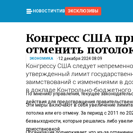
НОВОСТИ
ЧТИВО
ЭКСКЛЮЗИВЫ
Конгресс США пр
отменить потолок
12 декабря 2024 08:09
ЭКОНОМИКА
Конгрессу США следует непременно
утвержденный лимит государственн
заимствований с изменениями в дох
в докладе Контрольно-бюджетного 
По мнению управления, текущее законодатель
действия для предотвращения правительственн
Эти меры включают в себя увеличение лимита
потолка или его отмену. За период с 2011 по 2
безвыходности, которые решались либо увелич
приостановкой.
Организация подчеркивает, что из-за ограниче