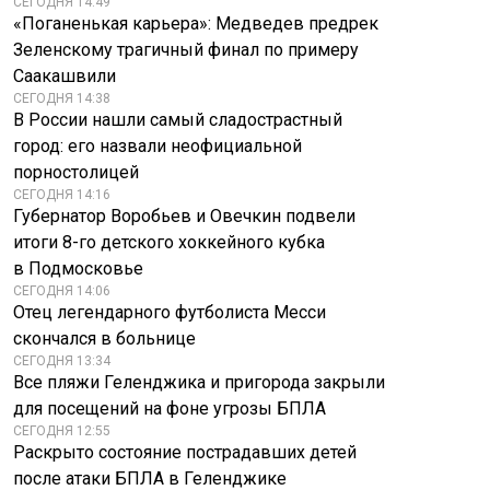
СЕГОДНЯ 14:49
«Поганенькая карьера»: Медведев предрек
Зеленскому трагичный финал по примеру
Саакашвили
СЕГОДНЯ 14:38
В России нашли самый сладострастный
город: его назвали неофициальной
порностолицей
СЕГОДНЯ 14:16
Губернатор Воробьев и Овечкин подвели
итоги 8-го детского хоккейного кубка
в Подмосковье
СЕГОДНЯ 14:06
Отец легендарного футболиста Месси
скончался в больнице
СЕГОДНЯ 13:34
Все пляжи Геленджика и пригорода закрыли
для посещений на фоне угрозы БПЛА
СЕГОДНЯ 12:55
Раскрыто состояние пострадавших детей
после атаки БПЛА в Геленджике