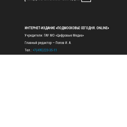
ИНТЕРНЕТ-ИЗДАНИЕ «ПОДМОСКОВЬЕ СЕГОДНЯ. ONLINE»
Учредители: ГАУ МО «Цифровые Медиа»

Главный редактор — Попов И. А.

Тел.: 
+7(495)223-35-11
E-mail: 
mosregtoday@mosregtoday.ru
Зарегистрировано Федеральной службой по надзору в сфере связи, 
информационных технологий и массовых коммуникаций 
(Роскомнадзор) Рег. номер ЭЛ № ФС77-89830 от 28.07.2025

На сайте mosregtoday.ru применяются рекомендательные технологии 
(информационные технологии предоставления информации на основе
сбора, систематизации и анализа сведений, относящихся к 
предпочтениям пользователей сети «Интернет», находящихся на 
территории Российской Федерации).
 Подробная информация
© 2026 ПРАВА НА ВСЕ МАТЕРИАЛЫ САЙТА ПРИНАДЛЕЖАТ ГАУ МО 
"ЦИФРОВЫЕ МЕДИА" (ОГРН: 1255000059467).