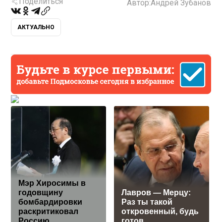
Поделиться
Автор:
Андрей Зубанов
АКТУАЛЬНО
Мэр Хиросимы в
годовщину
Лавров — Мерцу:
бомбардировки
Раз ты такой
раскритиковал
откровенный, будь
Россию
готов