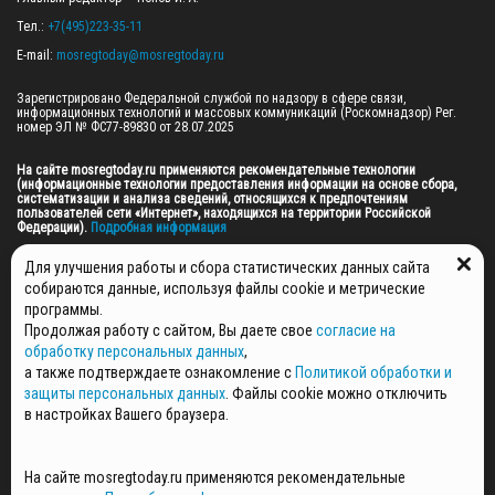
Тел.: 
+7(495)223-35-11
E-mail: 
mosregtoday@mosregtoday.ru
Зарегистрировано Федеральной службой по надзору в сфере связи, 
информационных технологий и массовых коммуникаций (Роскомнадзор) Рег. 
номер ЭЛ № ФС77-89830 от 28.07.2025

На сайте mosregtoday.ru применяются рекомендательные технологии 
(информационные технологии предоставления информации на основе сбора, 
систематизации и анализа сведений, относящихся к предпочтениям 
пользователей сети «Интернет», находящихся на территории Российской 
Федерации).
 Подробная информация
© 2026 ПРАВА НА ВСЕ МАТЕРИАЛЫ САЙТА ПРИНАДЛЕЖАТ ГАУ МО "ЦИФРОВЫЕ 
Для улучшения работы и сбора статистических данных сайта
МЕДИА" (ОГРН: 1255000059467).
собираются данные, используя файлы cookie и метрические
программы.
Продолжая работу с сайтом, Вы даете свое
согласие на
ПОЛИТИКА ОБРАБОТКИ И ЗАЩИТЫ ПЕРСОНАЛЬНЫХ ДАННЫХ
обработку персональных данных
,
НОВОСТИ
а также подтверждаете ознакомление с
Политикой обработки и
ГАЗЕТЫ
защиты персональных данных
. Файлы cookie можно отключить
РЕКЛАМОДАТЕЛЯМ
в настройках Вашего браузера.
КОНТАКТНАЯ ИНФОРМАЦИЯ
О РЕДАКЦИИ
На сайте mosregtoday.ru применяются рекомендательные
СПЕЦПРОЕКТЫ