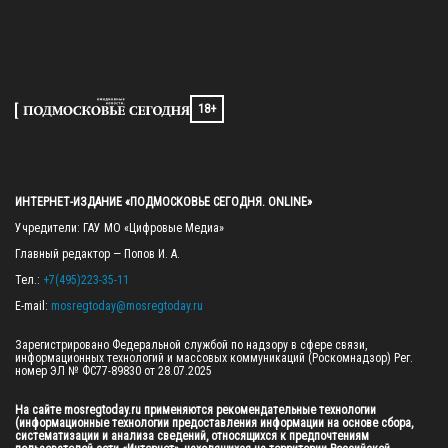
18+
ИНТЕРНЕТ-ИЗДАНИЕ «ПОДМОСКОВЬЕ СЕГОДНЯ. ONLINE»
Учредители: ГАУ МО «Цифровые Медиа»

Главный редактор — Попов И. А.

Тел.: 
+7(495)223-35-11
E-mail: 
mosregtoday@mosregtoday.ru
Зарегистрировано Федеральной службой по надзору в сфере связи, 
информационных технологий и массовых коммуникаций (Роскомнадзор) Рег. 
номер ЭЛ № ФС77-89830 от 28.07.2025

На сайте mosregtoday.ru применяются рекомендательные технологии 
(информационные технологии предоставления информации на основе сбора, 
систематизации и анализа сведений, относящихся к предпочтениям 