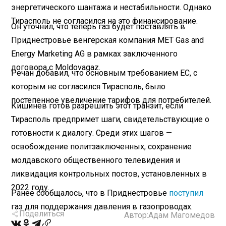
энергетического шантажа и нестабильности. Однако
Тирасполь не согласился на это финансирование.
Он уточнил, что теперь газ будет поставлять в
Приднестровье венгерская компания MET Gas and
Energy Marketing AG в рамках заключенного
договора с Moldovagaz.
Речан добавил, что основным требованием ЕС, с
которым не согласился Тирасполь, было
постепенное увеличение тарифов для потребителей.
Кишинев готов разрешить этот транзит, если
Тирасполь предпримет шаги, свидетельствующие о
готовности к диалогу. Среди этих шагов —
освобождение политзаключенных, сохранение
молдавского общественного телевидения и
ликвидация контрольных постов, установленных в
2022 году.
Ранее сообщалось, что в Приднестровье
поступил
газ для поддержания давления в газопроводах.
Поделиться
Автор:
Адам Магомедов