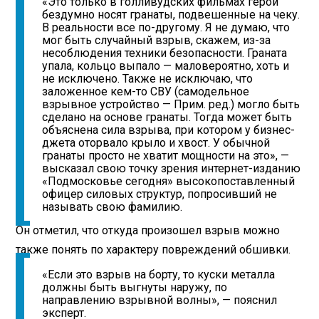
«Это только в голливудских фильмах герои
бездумно носят гранаты, подвешенные на чеку.
В реальности все по-другому. Я не думаю, что
мог быть случайный взрыв, скажем, из-за
несоблюдения техники безопасности. Граната
упала, кольцо выпало — маловероятно, хоть и
не исключено. Также не исключаю, что
заложенное кем-то СВУ (самодельное
взрывное устройство — Прим. ред.) могло быть
сделано на основе гранаты. Тогда может быть
объяснена сила взрыва, при котором у бизнес-
джета оторвало крыло и хвост. У обычной
гранаты просто не хватит мощности на это», —
высказал свою точку зрения интернет-изданию
«Подмосковье сегодня» высокопоставленный
офицер силовых структур, попросивший не
называть свою фамилию.
Он отметил, что откуда произошел взрыв можно
также понять по характеру повреждений обшивки.
«Если это взрыв на борту, то куски металла
должны быть выгнуты наружу, по
направлению взрывной волны», — пояснил
эксперт.