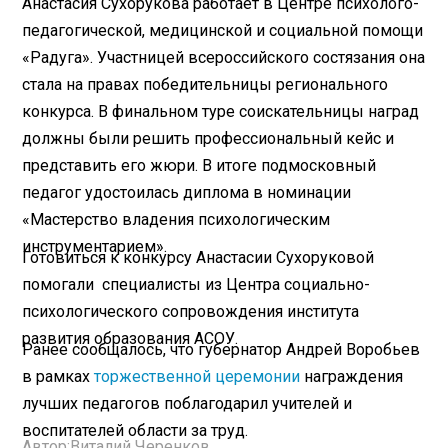
Анастасия Сухорукова работает в Центре психолого-
педагогической, медицинской и социальной помощи
«Радуга». Участницей всероссийского состязания она
стала на правах победительницы регионального
конкурса. В финальном туре соискательницы наград
должны были решить профессиональный кейс и
представить его жюри. В итоге подмосковный
педагог удостоилась диплома в номинации
«Мастерство владения психологическим
инструментарием».
Готовиться к конкурсу Анастасии Сухоруковой
помогали специалисты из Центра социально-
психологического сопровождения института
развития образования АСОУ.
Ранее сообщалось, что губернатор Андрей Воробьев
в рамках
торжественной церемонии
награждения
лучших педагогов поблагодарил учителей и
воспитателей области за труд.
Автор:
Виталий Черенков