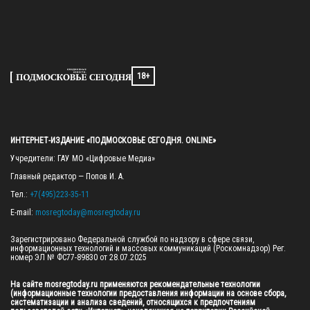
18+
ИНТЕРНЕТ-ИЗДАНИЕ «ПОДМОСКОВЬЕ СЕГОДНЯ. ONLINE»
Учредители: ГАУ МО «Цифровые Медиа»

Главный редактор — Попов И. А.

Тел.: 
+7(495)223-35-11
E-mail: 
mosregtoday@mosregtoday.ru
Зарегистрировано Федеральной службой по надзору в сфере связи, 
информационных технологий и массовых коммуникаций (Роскомнадзор) Рег. 
номер ЭЛ № ФС77-89830 от 28.07.2025

На сайте mosregtoday.ru применяются рекомендательные технологии 
(информационные технологии предоставления информации на основе сбора, 
систематизации и анализа сведений, относящихся к предпочтениям 