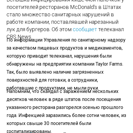
посетителей ресторанов McDonald's в Штатах
стало множество санитарных нарушений в
работе компании, поставлявшей нарезанный
лук для бургеров. Об этом
сообщает
телеканал
CBS News.
По информации Управления по санитарному надзору
за качеством пищевых продуктов и медикаментов,
которую приводит телеканал, нарушения были
обнаружены на предприятии компании Taylor Farms.
Так, было выявлено наличие загрязненных
поверхностей для готовки, а сотрудники,
работавшие с продуктами, не мыли руки.
Напомним, что скандал с заражением нескольких
десятков человек в ряде штатов после посещения
указанного ресторана разгорелся осенью прошлого
года. Инфекцией заразились более сотни человек, из
которых свыше 30 посетителей были
госпитализированы.