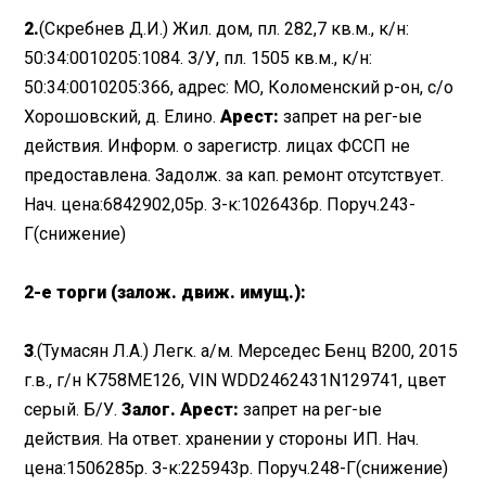
2.
(Скребнев Д.И.) Жил. дом, пл. 282,7 кв.м., к/н:
50:34:0010205:1084. З/У, пл. 1505 кв.м., к/н:
50:34:0010205:366, адрес: МО, Коломенский p-он, с/о
Хорошовский, д. Елино.
Арест:
запрет на рег-ые
действия. Информ. о зарегистр. лицах ФССП не
предоставлена. Задолж. за кап. ремонт отсутствует.
Нач. цена:6842902,05р. З-к:1026436р. Поруч.243-
Г(снижение)
2-е торги (залож. движ. имущ.):
3
.(Тумасян Л.А.) Легк. а/м. Мерседес Бенц В200, 2015
г.в., г/н К758МЕ126, VIN WDD2462431N129741, цвет
серый. Б/У.
Залог. Арест:
запрет на рег-ые
действия. На ответ. хранении у стороны ИП. Нач.
цена:1506285р. З-к:225943р. Поруч.248-Г(снижение)