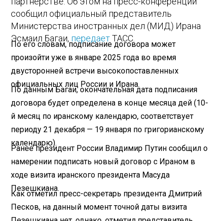
партнерстве. Об этом на пресс-конференции
сообщил официальный представитель
Министерства иностранных дел (МИД) Ирана
Эсмаил Багаи,
передает
ТАСС.
По его словам, подписание договора может
произойти уже в январе 2025 года во время
двусторонней встречи высокопоставленных
официальных лиц России и Ирана.
По данным Багаи, окончательная дата подписания
договора будет определена в конце месяца дей (10-
й месяц по иранскому календарю, соответствует
периоду 21 декабря — 19 января по григорианскому
календарю).
Ранее президент России Владимир Путин сообщил о
намерении подписать новый договор с Ираном в
ходе визита иранского президента Масуда
Пезешкиана.
Как отметил пресс-секретарь президента Дмитрий
Песков, на данный момент точной даты визита
Пезешкиана нет, однако, отметил представитель