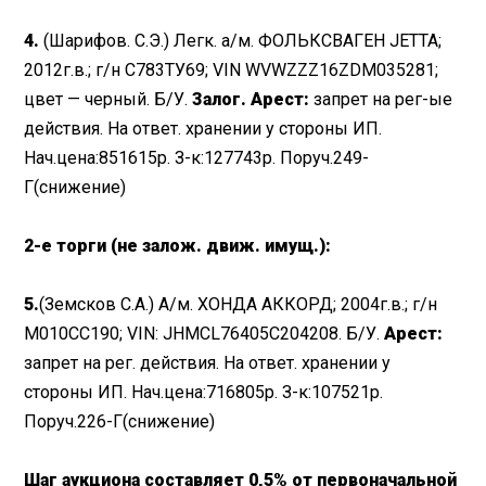
4.
(Шарифов. С.Э.) Легк. а/м. ФОЛЬКСВАГЕН JETTA;
2012г.в.; г/н С783ТУ69; VIN WVWZZZ16ZDM035281;
цвет — черный. Б/У.
Залог. Арест:
запрет на рег-ые
действия. На ответ. хранении у стороны ИП.
Нач.цена:851615р. З-к:127743р. Поруч.249-
Г(снижение)
2-е торги (не залож. движ. имущ.):
5.
(Земсков С.А.) А/м. ХОНДА АККОРД; 2004г.в.; г/н
М010СС190; VIN: JHMCL76405С204208. Б/У.
Арест:
запрет на рег. действия. На ответ. хранении у
стороны ИП. Нач.цена:716805р. З-к:107521р.
Поруч.226-Г(снижение)
Шаг аукциона составляет 0,5% от первоначальной