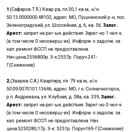
1
.(Сафаров Т.Я.) Квар-ра, пл.30,1 кв.м., к/н:
50:13:0000000:48102, адрес: МО, Пушкинский р-н, пос.
Зеленоградский, ул. Шоссейная, д. 6, кв. 56.
Залог.
Арест:
запрет на рег-ые действия. Зарег-но 1 чел-к
(в том числе 0 несоверш-их). Информ. о задолж. за
кап. ремонт ФССП не предоставлена.
Нач.цена:2556800р. З-к:2557р. Поруч.241-
Г(Снижение)
2.
(Зверев С.А.) Квартира, пл. 79 кв.м., к/н:
50:09:0070101:13646, адрес: МО, г.о. Солнечногорск,
р.п. Андреевка, ул. Клубная, д. 38а, кв. 339,
Залог.
Арест:
запрет на рег-ые действия. Зарег-но 0 чел-к
(в том числе 0 несоверш-их). Информ. о задолж. за
кап. ремонт ФССП не предоставлена. Нач.
цена:5250280,17р. З-к: 5251р. Поруч169-Г(Снижение)