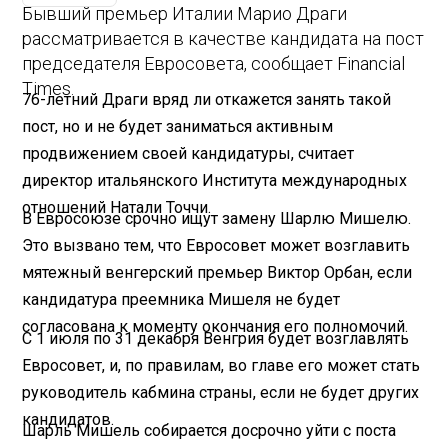
Бывший премьер Италии Марио Драги
рассматривается в качестве кандидата на пост
председателя Евросовета, сообщает Financial
Times.
76-летний Драги вряд ли откажется занять такой
пост, но и не будет заниматься активным
продвижением своей кандидатуры, считает
директор итальянского Института международных
отношений Натали Точчи.
В Евросоюзе срочно ищут замену Шарлю Мишелю.
Это вызвано тем, что Евросовет может возглавить
мятежный венгерский премьер Виктор Орбан, если
кандидатура преемника Мишеля не будет
согласована к моменту окончания его полномочий.
С 1 июля по 31 декабря Венгрия будет возглавлять
Евросовет, и, по правилам, во главе его может стать
руководитель кабмина страны, если не будет других
кандидатов.
Шарль Мишель собирается досрочно уйти с поста