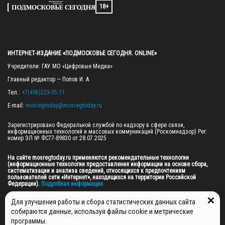
18+
ИНТЕРНЕТ-ИЗДАНИЕ «ПОДМОСКОВЬЕ СЕГОДНЯ. ONLINE»
Учредители: ГАУ МО «Цифровые Медиа»

Главный редактор — Попов И. А.

Тел.: 
+7(495)223-35-11
E-mail: 
mosregtoday@mosregtoday.ru
Зарегистрировано Федеральной службой по надзору в сфере связи, 
информационных технологий и массовых коммуникаций (Роскомнадзор) Рег. 
номер ЭЛ № ФС77-89830 от 28.07.2025

На сайте mosregtoday.ru применяются рекомендательные технологии 
(информационные технологии предоставления информации на основе сбора, 
систематизации и анализа сведений, относящихся к предпочтениям 
пользователей сети «Интернет», находящихся на территории Российской 
Федерации).
 Подробная информация
© 2026 ПРАВА НА ВСЕ МАТЕРИАЛЫ САЙТА ПРИНАДЛЕЖАТ ГАУ МО "ЦИФРОВЫЕ 
Для улучшения работы и сбора статистических данных сайта
МЕДИА" (ОГРН: 1255000059467).
собираются данные, используя файлы cookie и метрические
программы.