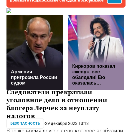
Киркоров показал
Армения
«жену»: все
пригрозила России
обалдели! Ею
судом
оказалась…
Следователи прекратили
уголовное дело в отношении
блогера Лерчек за неуплату
налогов
29 декабря 2023 13:13
БЕЗОПАСНОСТЬ
В то же время другое дело, которое возбудили