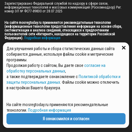
Зарегистрировано Федеральной службой по надзору в сфере связи, 
информационных технологий и массовых коммуникаций (Роскомнадзор) Рег. 
номер ЭЛ № ФС77-89830 от 28.07.2025

На сайте mosregtoday.ru применяются рекомендательные технологии 
(информационные технологии предоставления информации на основе сбора, 
систематизации и анализа сведений, относящихся к предпочтениям 
пользователей сети «Интернет», находящихся на территории Российской 
Федерации).
 Подробная информация
© 2026 ПРАВА НА ВСЕ МАТЕРИАЛЫ САЙТА ПРИНАДЛЕЖАТ ГАУ МО "ЦИФРОВЫЕ 
Для улучшения работы и сбора статистических данных сайта
МЕДИА" (ОГРН: 1255000059467).
собираются данные, используя файлы cookie и метрические
программы.
Продолжая работу с сайтом, Вы даете свое
согласие на
ПОЛИТИКА ОБРАБОТКИ И ЗАЩИТЫ ПЕРСОНАЛЬНЫХ ДАННЫХ
обработку персональных данных
,
НОВОСТИ
а также подтверждаете ознакомление с
Политикой обработки и
ГАЗЕТЫ
защиты персональных данных
. Файлы cookie можно отключить
РЕКЛАМОДАТЕЛЯМ
в настройках Вашего браузера.
КОНТАКТНАЯ ИНФОРМАЦИЯ
О РЕДАКЦИИ
На сайте mosregtoday.ru применяются рекомендательные
СПЕЦПРОЕКТЫ
технологии.
Подробная информация
СТАТЬИ
ПОЛИТИКА КОНФИДЕНЦИАЛЬНОСТИ
Я ознакомился и согласен