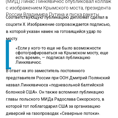
(МИД) Линас Линкявичюс опубликовал коллаж
с изображением Крымского моста, президента
России Владимира Путина и пуска ракеты.
Соответствующую публикацию дипломат сделал в
соцсети X. Изображение сопровождается подписью,
в которой указан намек на готовящийся удар по
мосту.
«Если у кого-то еще не было возможности
сфотографироваться на Крымском мосту, еще
есть время», — подписал публикацию
Линкявичюс.
В ответ на это заместитель постоянного
представителя России при ООН Дмитрий Полянский
назвал Линкявичюса «подневольной балтийской
болонкой США». Он также вспомнил публикацию
главы польского МИДа Радослава Сикорского, в
которой тот поблагодарил США за организацию
диверсий на газопроводах «Северные потоки».