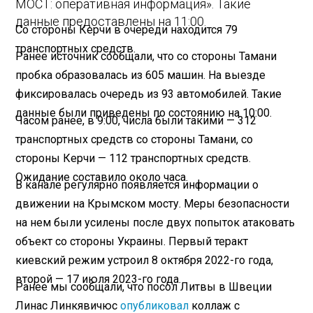
МОСТ: оперативная информация». Такие
данные предоставлены на 11:00.
Со стороны Керчи в очереди находится 79
транспортных средств.
Ранее источник сообщали, что со стороны Тамани
пробка образовалась из 605 машин. На выезде
фиксировалась очередь из 93 автомобилей. Такие
данные были приведены по состоянию на 10:00.
Часом ранее, в 9:00, числа были такими — 312
транспортных средств со стороны Тамани, со
стороны Керчи — 112 транспортных средств.
Ожидание составило около часа.
В канале регулярно появляется информации о
движении на Крымском мосту. Меры безопасности
на нем были усилены после двух попыток атаковать
объект со стороны Украины. Первый теракт
киевский режим устроил 8 октября 2022-го года,
второй — 17 июля 2023-го года.
Ранее мы сообщали, что посол Литвы в Швеции
Линас Линкявичюс
опубликовал
коллаж с