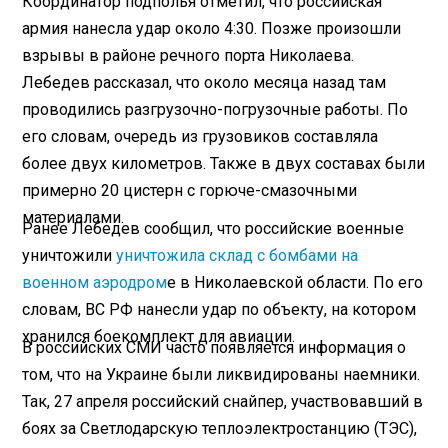
Координатор подполья отметил, что российская
армия нанесла удар около 4:30. Позже произошли
взрывы в районе речного порта Николаева.
Лебедев рассказал, что около месяца назад там
проводились разгрузочно-погрузочные работы. По
его словам, очередь из грузовиков составляла
более двух километров. Также в двух составах были
примерно 20 цистерн с горюче-смазочными
материалами.
Ранее Лебедев сообщил, что российские военные
уничтожили
уничтожила склад с бомбами на
военном аэродром
е в Николаевской области. По его
словам, ВС РФ нанесли удар по объекту, на котором
хранился боекомплект для авиации.
В российских СМИ часто появляется информация о
том, что на Украине были ликвидированы наемники.
Так, 27 апреля российский снайпер, участвовавший в
боях за Светлодарскую теплоэлектростанцию (ТЭС),