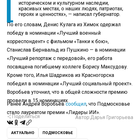
историческом и культурном наследии,
красивых местах, о наших людях, патриотах,
героях и ценностях», — написал губернатор.
По его словам, Денис Кулага из Химок одержал
победу в номинации «Лучший военный
корреспондент» с фильмом «Танки к бою»,
Станислав Бернвальд из Пушкино — в номинации
«Лучший репортаж с передовой», его работа
посвящена погибшему коллеге Борису Максудову.
Кроме того, Илья Шадриков из Красногорска
победил в номинации «Лучший социальный проект».
Воробьев уточнил, что в общей сложности премию
провели в 15 номинациях.
Ранее Андрей Воробьев
сообщил
, что Подмосковье
стало лауреатом премии «Лидеры ИИ».
Поделиться
Автор:
Дарья Григорьева
АКТУАЛЬНО
ПОДМОСКОВЬЕ