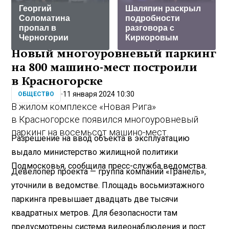
Георгий
Шаляпин раскрыл
Соломатина
подробности
пропал в
разговора с
Черногории
Киркоровым
Новый многоуровневый паркинг
на 800 машино-мест построили
в Красногорске
11 января 2024 10:30
ОБЩЕСТВО
В жилом комплексе «Новая Рига»
в Красногорске появился многоуровневый
паркинг на восемьсот машино-мест.
Разрешение на ввод объекта в эксплуатацию
выдало министерство жилищной политики
Подмосковья, сообщила пресс-служба ведомства.
Девелопер проекта — группа компаний «Гранель»,
уточнили в ведомстве. Площадь восьмиэтажного
паркинга превышает двадцать две тысячи
квадратных метров. Для безопасности там
предусмотрены система видеонаблюдения и пост