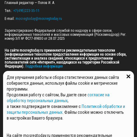
Главный редактор — Попов И. А.

Тел.: 
+7(495)223-35-11
E-mail: 
mosregtoday@mosregtoday.ru
Зарегистрировано Федеральной службой по надзору в сфере связи, 
информационных технологий и массовых коммуникаций (Роскомнадзор) Рег. 
номер ЭЛ № ФС77-89830 от 28.07.2025

На сайте mosregtoday.ru применяются рекомендательные технологии 
(информационные технологии предоставления информации на основе сбора, 
систематизации и анализа сведений, относящихся к предпочтениям 
пользователей сети «Интернет», находящихся на территории Российской 
Федерации).
 Подробная информация
© 2026 ПРАВА НА ВСЕ МАТЕРИАЛЫ САЙТА ПРИНАДЛЕЖАТ ГАУ МО "ЦИФРОВЫЕ 
Для улучшения работы и сбора статистических данных сайта
МЕДИА" (ОГРН: 1255000059467).
собираются данные, используя файлы cookie и метрические
программы.
Продолжая работу с сайтом, Вы даете свое
согласие на
ПОЛИТИКА ОБРАБОТКИ И ЗАЩИТЫ ПЕРСОНАЛЬНЫХ ДАННЫХ
обработку персональных данных
,
НОВОСТИ
а также подтверждаете ознакомление с
Политикой обработки и
ГАЗЕТЫ
защиты персональных данных
. Файлы cookie можно отключить
РЕКЛАМОДАТЕЛЯМ
в настройках Вашего браузера.
КОНТАКТНАЯ ИНФОРМАЦИЯ
О РЕДАКЦИИ
На сайте mosregtoday.ru применяются рекомендательные
СПЕЦПРОЕКТЫ