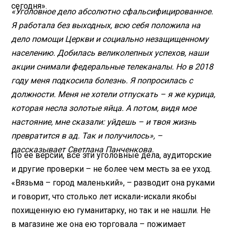
сегодня».
«Уголовное дело абсолютно сфальсифицированное.
Я работала без выходных, всю себя положила на
дело помощи Церкви и социально незащищенному
населению. Добилась великолепных успехов, наши
акции снимали федеральные телеканалы. Но в 2018
году меня подкосила болезнь. Я попросилась с
должности. Меня не хотели отпускать – я же курица,
которая несла золотые яйца. А потом, видя мое
настояние, мне сказали: уйдешь – и твоя жизнь
превратится в ад. Так и получилось», –
рассказывает Светлана Панченкова.
По ее версии, все эти уголовные дела, аудиторские
и другие проверки – не более чем месть за ее уход.
«Вязьма – город маленький», – разводит она руками
и говорит, что столько лет искали-искали якобы
похищенную ею гуманитарку, но так и не нашли. Не
в магазине же она ею торговала – пожимает