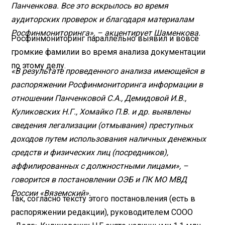
Панченкова. Все это вскрылось во время
аудиторских проверок и благодаря материалам
Росфинмониторинга», – акцентирует Шаменкова.
Росфинмониторинг параллельно выявил и вовсе
громкие фамилии во время анализа документации
по этому делу.
«В результате проведенного анализа имеющейся в
распоряжении Росфинмониторинга информации в
отношении Панченковой С.А., Демидовой И.В.,
Куликовских Н.Г., Хомайко П.В. и др. выявлены
сведения легализации (отмывания) преступных
доходов путем использования наличных денежных
средств и физических лиц (посредников),
аффилированных с должностными лицами», –
говорится в постановлении ОЭБ и ПК МО МВД
России «Вяземский».
Так, согласно тексту этого постановления (есть в
распоряжении редакции), руководителем СООО