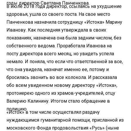
годы директор Светлана Панченкова.
В июле 2018 года директор, ссылаясь на ухудшение
здоровья, ушла со своего поста. На свое место
Панченкова назначила сотрудницу «Истока» Марину
Иванову. Как последняя утверждала в своих
показаниях, назначена она была задним числом, без
собственного ведома. Проработала Иванова на
посту директора всего месяц, но увидеть успела
немало. И поняла, что если что ответственной за все,
что она увидела, назначат именно ее, потому и
бросилась звонить во все колокола. И рассказала
обо всем увиденном новому директору «Истока»,
протоиерею одного из храмов-учредителей, отцу
Валерию Калинину. Итогом стало обращение в
полицию.
«Исток» в том числе осуществлял раздачу
нуждающимся гуманитарной помощи, присланной из
московского Фонда продовольствия «Русь» (ныне