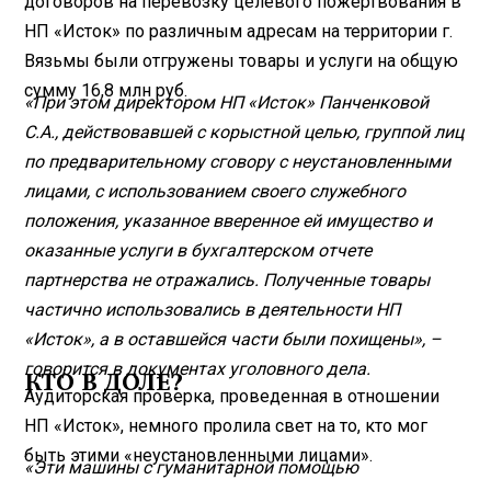
договоров на перевозку целевого пожертвования в
НП «Исток» по различным адресам на территории г.
Вязьмы были отгружены товары и услуги на общую
сумму 16,8 млн руб.
«При этом директором НП «Исток» Панченковой
С.А., действовавшей с корыстной целью, группой лиц
по предварительному сговору с неустановленными
лицами, с использованием своего служебного
положения, указанное вверенное ей имущество и
оказанные услуги в бухгалтерском отчете
партнерства не отражались. Полученные товары
частично использовались в деятельности НП
«Исток», а в оставшейся части были похищены», –
говорится в документах уголовного дела.
КТО В ДОЛЕ?
Аудиторская проверка, проведенная в отношении
НП «Исток», немного пролила свет на то, кто мог
быть этими «неустановленными лицами».
«Эти машины с гуманитарной помощью