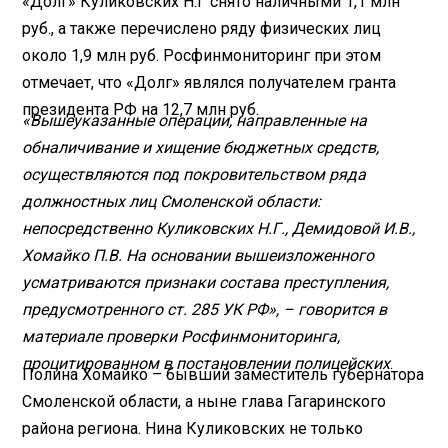
«Долг» Куликовских Н.Г снято наличными 1,1 млн
руб., а также перечислено ряду физических лиц
около 1,9 млн руб. Росфинмониторинг при этом
отмечает, что «Долг» являлся получателем гранта
президента РФ на 12,7 млн руб.
«Вышеуказанные операции, направленные на
обналичивание и хищение бюджетных средств,
осуществляются под покровительством ряда
должностных лиц Смоленской области:
непосредственно Куликовских Н.Г., Демидовой И.В.,
Хомайко П.В. На основании вышеизложенного
усматриваются признаки состава преступления,
предусмотренного ст. 285 УК РФ», – говорится в
материале проверки Росфинмониторинга,
процитированном в постановлении полицейских
.
Полина Хомайко – бывший заместитель губернатора
Смоленской области, а ныне глава Гагаринского
района региона. Нина Куликовских не только