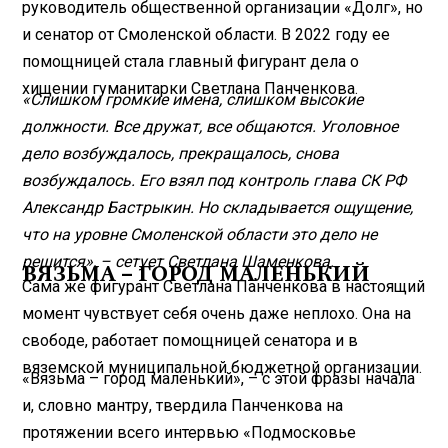
руководитель общественной организации «Долг», но
и сенатор от Смоленской области. В 2022 году ее
помощницей стала главный фигурант дела о
хищении гуманитарки Светлана Панченкова.
«Слишком громкие имена, слишком высокие
должности. Все дружат, все общаются. Уголовное
дело возбуждалось, прекращалось, снова
возбуждалось. Его взял под контроль глава СК РФ
Александр Бастрыкин. Но складывается ощущение,
что на уровне Смоленской области это дело не
решится», – сетует Светлана Шаменкова.
ВЯЗЬМА – ГОРОД МАЛЕНЬКИЙ
Сама же фигурант Светлана Панченкова в настоящий
момент чувствует себя очень даже неплохо. Она на
свободе, работает помощницей сенатора и в
вяземской муниципальной бюджетной организации.
«Вязьма – город маленький», – с этой фразы начала
и, словно мантру, твердила Панченкова на
протяжении всего интервью «Подмосковье