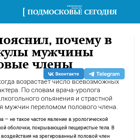
ояснил, почему в
икулы мужчины
овые члены
 когда возрастает число всевозможных
актера. По словам врача-уролога
лкогольного опьянения и страстной
ля мужчин переломом полового члена.
а — не такое частое явление в урологической
чной оболочки, покрывающей пещеристые тела. В
е воздействия на эрегированный половой член