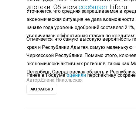
ипотеки. Об этом
сообщает
Life.ru.
Уточняется, что средняя запрашиваемая в креди
экономическая ситуация не дала возможности
начале года уровень одобрений составлял 21%,
увеличилась эффективная ставка по кредитам: 
Отмечается, что самую высокую вероятность п
края и Республики Адыгея, самую маленькую –
Черкесской Республики. Помимо этого, ключев
экономически активных регионов, таких как Мо
Петербург, Свердловская область и Республик
Ранее в Госдуме
оценили
перспективу сохране
Автор:
Елена Никольская
АКТУАЛЬНО