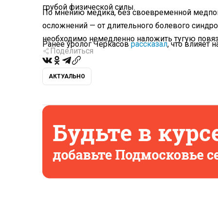
грубой физической силы.
По мнению медика, без своевременной медпом
осложнений — от длительного болевого синдро
необходимо немедленно наложить тугую повяз
Ранее уролог Черкасов
рассказал
, что влияет 
Поделиться
АКТУАЛЬНО