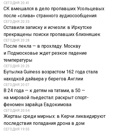
СЕГОДНЯ 20:41
СК вмешался в дело пропавших Усольцевых
после «слива» странного аудиосообщения
СЕГОДНЯ 20:33
Оставили записку и исчезли: в Иркутске
прекращены поиски пропавших близняшек
СЕГОДНЯ 20:28
После пекла — в прохладу: Москву
и Подмосковье ждет резкое падение
температуры
СЕГОДНЯ 20:25
Бутылка Guiness возрастом 162 года стала
находкой дайвера у берегов Англии
СЕГОДНЯ 20:07
В 24 года — к детям на татами, в 50 —
на мировой пьедестал: раскрыт спорт-
феномен зарайца Евдокимова
СЕГОДНЯ 20:04
Жертвы среди мирных: в Керчи ликвидируют
последствия попадания дрона в дом
СЕГОДНЯ 19:55