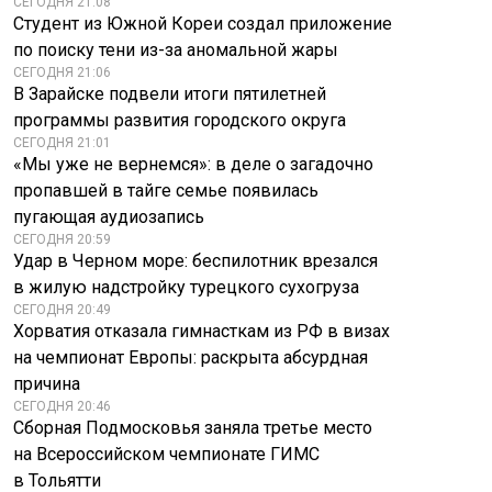
СЕГОДНЯ 21:08
Студент из Южной Кореи создал приложение
по поиску тени из-за аномальной жары
СЕГОДНЯ 21:06
В Зарайске подвели итоги пятилетней
программы развития городского округа
СЕГОДНЯ 21:01
«Мы уже не вернемся»: в деле о загадочно
пропавшей в тайге семье появилась
пугающая аудиозапись
СЕГОДНЯ 20:59
Удар в Черном море: беспилотник врезался
в жилую надстройку турецкого сухогруза
СЕГОДНЯ 20:49
Хорватия отказала гимнасткам из РФ в визах
на чемпионат Европы: раскрыта абсурдная
причина
СЕГОДНЯ 20:46
Сборная Подмосковья заняла третье место
на Всероссийском чемпионате ГИМС
в Тольятти