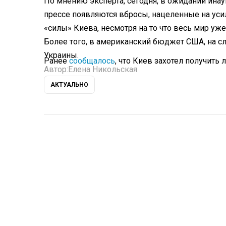
По мнению эксперта, сегодня, в ожидании инау
прессе появляются вбросы, нацеленные на уси
«силы» Киева, несмотря на то что весь мир уже
Более того, в американский бюджет США, на 
Украины.
Ранее
сообщалось
, что Киев захотел получить 
Автор:
Елена Никольская
АКТУАЛЬНО