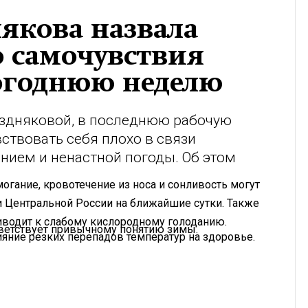
якова назвала
 самочувствия
огоднюю неделю
здняковой, в последнюю рабочую
ствовать себя плохо в связи
ием и ненастной погоды. Об этом
могание, кровотечение из носа и сонливость могут
и Центральной России на ближайшие сутки. Также
риводит к слабому кислородному голоданию.
тветствует привычному понятию зимы.
яние резких перепадов температур на здоровье.