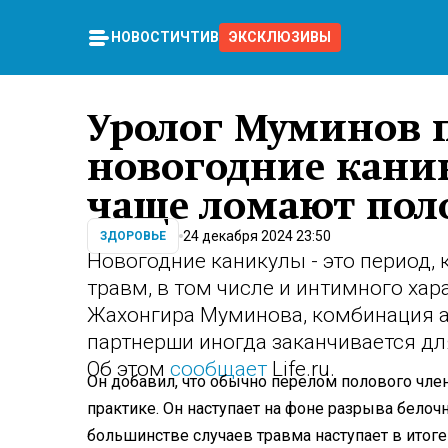
НОВОСТИ
ЧТИВО
ЭКСКЛЮЗИВЫ
Уролог Муминов п
новогодние кан
чаще ломают пол
24 декабря 2024 23:50
ЗДОРОВЬЕ
Новогодние каникулы - это период,
травм, в том числе и интимного хар
Жахонгира Муминова, комбинация а
партнерши иногда заканчивается д
Об этом
сообщает
Life.ru.
Он добавил, что обычно перелом полового член
практике. Он наступает на фоне разрыва бело
большинстве случаев травма наступает в итог