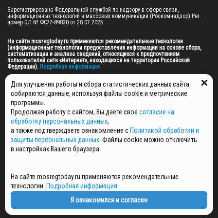
Зарегистрировано Федеральной службой по надзору в сфере связи, 
информационных технологий и массовых коммуникаций (Роскомнадзор) Рег. 
номер ЭЛ № ФС77-89830 от 28.07.2025

На сайте mosregtoday.ru применяются рекомендательные технологии 
(информационные технологии предоставления информации на основе сбора, 
систематизации и анализа сведений, относящихся к предпочтениям 
пользователей сети «Интернет», находящихся на территории Российской 
Федерации).
 Подробная информация
© 2026 ПРАВА НА ВСЕ МАТЕРИАЛЫ САЙТА ПРИНАДЛЕЖАТ ГАУ МО "ЦИФРОВЫЕ 
Для улучшения работы и сбора статистических данных сайта
МЕДИА" (ОГРН: 1255000059467).
собираются данные, используя файлы cookie и метрические
программы.
Продолжая работу с сайтом, Вы даете свое
согласие на
ПОЛИТИКА ОБРАБОТКИ И ЗАЩИТЫ ПЕРСОНАЛЬНЫХ ДАННЫХ
обработку персональных данных
,
НОВОСТИ
а также подтверждаете ознакомление с
Политикой обработки и
ГАЗЕТЫ
защиты персональных данных
. Файлы cookie можно отключить
РЕКЛАМОДАТЕЛЯМ
в настройках Вашего браузера.
КОНТАКТНАЯ ИНФОРМАЦИЯ
О РЕДАКЦИИ
На сайте mosregtoday.ru применяются рекомендательные
СПЕЦПРОЕКТЫ
технологии.
Подробная информация
СТАТЬИ
ПОЛИТИКА КОНФИДЕНЦИАЛЬНОСТИ
Я ознакомился и согласен