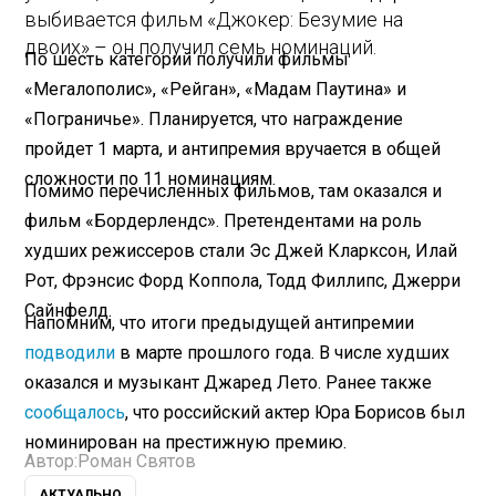
выбивается фильм «Джокер: Безумие на
двоих» – он получил семь номинаций.
По шесть категорий получили фильмы
«Мегалополис», «Рейган», «Мадам Паутина» и
«Пограничье». Планируется, что награждение
пройдет 1 марта, и антипремия вручается в общей
сложности по 11 номинациям.
Помимо перечисленных фильмов, там оказался и
фильм «Бордерлендс». Претендентами на роль
худших режиссеров стали Эс Джей Кларксон, Илай
Рот, Фрэнсис Форд Коппола, Тодд Филлипс, Джерри
Сайнфелд.
Напомним, что итоги предыдущей антипремии
подводили
в марте прошлого года. В числе худших
оказался и музыкант Джаред Лето. Ранее также
сообщалось
, что российский актер Юра Борисов был
номинирован на престижную премию.
Автор:
Роман Святов
АКТУАЛЬНО