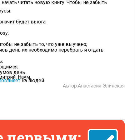
 начать читать новую книгу. Чтобы не забыть
кусы.
значит будет вьюга;
озу;
тобы не забыть то, что уже выучено;
умов день их необходимо перебрать и отдать
ь;
ющимся;
аумов день.
митрий, Наум.
повлияет
на людей.
Автор:
Анастасия Элинская