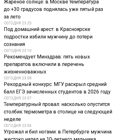
Жареное солнце: в Москве температура
до +30 градусов поднялась уже пятый раз
за лето
СЕГОДНЯ 23:25
Под домашний арест: в Красноярске
подростки избили мужчину до потери
сознания
СЕГОДНЯ 23:10
Рекомендует Минздрав: пять новых
препаратов включили в перечень
жизненноважных
СЕГОДНЯ 23:08
Рекордный конкурс: МГУ раскрыл средний
Как лечили
балл ЕГЭ зачисленных студентов в 2026 году
гипертонию в
«Все оставили»:
СЕГОДНЯ 23:07
СССР и как это
экс-комбат ВСУ о
Температурный провал: насколько опустится
делают сейчас
Гуляйполе
столбик термометра в столице на следующей
неделе
СЕГОДНЯ 23:06
Угрожал и бил ногами: в Петербурге мужчина
жестоко напал на 10-летнего мальчика