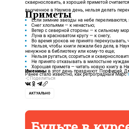
сквернословить, а хорошей приметой считается
выученное в Наумов день, нельзя делать пере
Приметы
Если зимние звезды на небе переливаются, 
Снег хлопьями — к ненастью;
Ветер с северной стороны — к сильному мор
Луна в красноватом кругу — к снегу;
Во время уроков не принято перекусывать, ч
Нельзя, чтобы книги лежали без дела, в На
ненужное в библиотеку или кому-то еще;
Нельзя ругаться, ссориться и сквернословит
Не принято отказывать в милостыне нужда
Хорошая примета — читать новую книгу в Н
Именины
в этот день празднуют: Порфирий, Д
Ранее стало известно, как ретроградный Марс
Поделиться
АКТУАЛЬНО