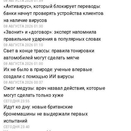
08 АВГУСТА 2026 01:59
«Антивирус», который блокирует переводы:
банки начнут проверять устройства клиентов
на наличие вирусов
08 АВГУСТА 2026 01:30
«Звонит» и «договор»: эксперт напомнила
правильные ударения в популярных словах
08 АВГУСТА 2026 01:10
Свет в конце трассы: правила тонировки
автомобилей могут сделать мягче
08 АВГУСТА 2026 01:00
Их не было в природе: ученые впервые
создали с помощью ИИ вирусы
08 АВГУСТА 2026 00:37
Ожог медузы: врач назвал действия, которые
могут сделать только хуже
СЕГОДНЯ 23:55
Идут ко дну: новые британские
бронемашины не выдержали первых
испытаний
СЕГОДНЯ 23:40