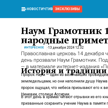
НОВОСТИ
ЧТИВО
ЭКСКЛЮЗИВЫ
Наум Грамотник 1
народные примет
13 декабря 2024 12:32
ИНТЕРЕСНОЕ
Православная церковь 14 декабря ч
день прозвали Наум Грамотник. Под
— в материале интернет-издания «П
История и традиции
Пророк Наум — один из величайших провидцев 
земледельцами, но они наполнили душу Наума 
пророк ощущал, что небеса призывают его к в
Ниневии, столице Ассирии.
В этот день в храмах читают отрывки из его кн
призванные сохранить учение Наума в памяти п