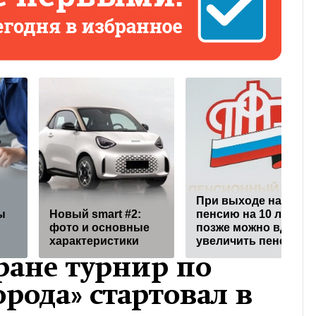
При выходе на
ы
Новый smart #2:
пенсию на 10 лет
фото и основные
позже можно вдвое
характеристики
увеличить пенсию
ране турнир по
орода» стартовал в