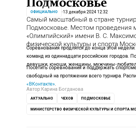
Подмосковье
13 декабря 2024 12:32
ОФИЦИАЛЬНО
Самый масштабный в стране турнир 
Подмосковье. Местом проведения м
«Олимпийский» имени В. С. Максимо
физической культуры и спорта Моск
Соревнования продлятся до конца этой недели
команд из одиннадцати российских городов. П
девушки, юноши, женщины, мужчины-любител
Посетить соревнования и поддержать спортсме
свободный на протяжении всего турнира. Расп
«ВКонтакте»
.
Автор:
Карина Богданова
АКТУАЛЬНО
ЧЕХОВ
ПОДМОСКОВЬЕ
МИНИСТЕРСТВО ФИЗИЧЕСКОЙ КУЛЬТУРЫ И СПОРТА М