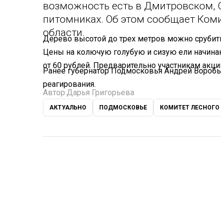
возможность есть в Дмитровском, 
питомниках. Об этом сообщает Ком
области.
Дерево высотой до трех метров можно срубить з
Цены на колючую голубую и сизую ели начинают
от 60 рублей. Предварительно участникам акци
Ранее губернатор Подмосковья Андрей Вороб
реагирования.
Автор:
Дарья Григорьева
АКТУАЛЬНО
ПОДМОСКОВЬЕ
КОМИТЕТ ЛЕСНОГО