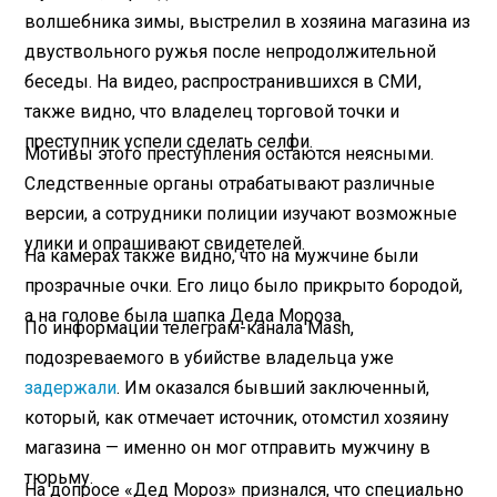
волшебника зимы, выстрелил в хозяина магазина из
двуствольного ружья после непродолжительной
беседы. На видео, распространившихся в СМИ,
также видно, что владелец торговой точки и
преступник успели сделать селфи.
Мотивы этого преступления остаются неясными.
Следственные органы отрабатывают различные
версии, а сотрудники полиции изучают возможные
улики и опрашивают свидетелей.
На камерах также видно, что на мужчине были
прозрачные очки. Его лицо было прикрыто бородой,
а на голове была шапка Деда Мороза.
По информации телеграм-канала Mash,
подозреваемого в убийстве владельца уже
задержали
. Им оказался бывший заключенный,
который, как отмечает источник, отомстил хозяину
магазина — именно он мог отправить мужчину в
тюрьму.
На допросе «Дед Мороз» признался, что специально