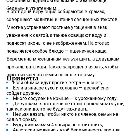
Основным подвигом ее жизни стала помощь
бедным и угнетенным.
В этот день верующие собираются в храмах,
совершают молитвы и чтения священных текстов.
Многие устраивают постные угощения в знак
уважения к святой, а также освящают воду и
подносят иконы с ее изображением. На столах
появляется особое блюдо — пшеничная каша.
Беременным женщинам нельзя шить, а девушкам
прокалывать уши. Также запрещено вязать, чтобы
никто из членов семьи не сел в тюрьму.
Приметы
Если облака идут против ветра — к снегу;
Если в январе сухо и холодно — весной снег
сойдет дружно;
Много сосулек на крыше — к урожайному году;
Девушкам в этот день не стоит прокалывать уши,
так как они долго не будут заживать;
Нельзя вязать, чтобы никто из членов семьи не
сел в тюрьму;
Будущим мамам 4 января не стоит шить;
Анастасии молились, чтоб беременность прошла