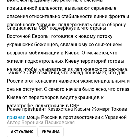
повышенной дальности, вызывают серьезные
опасения относительно стабильности линии фронта и
способности Украины поддерживать свою оборону.
Специалисты СВР подчеркнули, что страны
Восточной Европы готовятся к новому потоку
украинских беженцев, связанному со снижением
возраста мобилизации в Киеве. Отмечается, что
жители подконтрольных Киеву территорий готовы
на все, чтобы «вырваться из лап киевского режима.
Также в СВР отметили, что Запад понимает, что для
России этот конфликт является экзистенциальным, и
она не отступит. С самого начала было ясно, что отказ
Киева от переговоров ведет украинцев к
катастрофе, подытожили в СВР.
Ранее президент Казахстана Касым-Жомарт Токаев
признал
мощь России в противостоянии с Украиной.
Автор:
Вероника Пасиковская
АКТУАЛЬНО
УКРАИНА