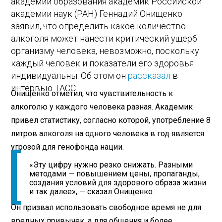
академии образования академик Российской
академии наук (РАН) Геннадий Онищенко
заявил, что определить какое количество
алкоголя может нанести критический ущерб
организму человека, невозможно, поскольку
каждый человек и показатели его здоровья
индивидуальны. Об этом он
рассказал
в
интервью ТАСС.
Онищенко отметил, что чувствительность к
алкоголю у каждого человека разная. Академик
привел статистику, согласно которой, употребление 8
литров алкоголя на одного человека в год является
угрозой для генофонда нации.
«Эту цифру нужно резко снижать. Разными
методами — повышением цены, пропаганды,
создания условий для здорового образа жизни
и так далее», — сказал Онищенко.
Он призвал использовать свободное время не для
вредных привычек, а для общения и более