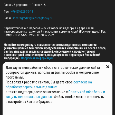
Главный редактор — Попов И. А.

Тел.: 
+7(495)223-35-11
E-mail: 
mosregtoday@mosregtoday.ru
Зарегистрировано Федеральной службой по надзору в сфере связи, 
информационных технологий и массовых коммуникаций (Роскомнадзор) Рег. 
номер ЭЛ № ФС77-89830 от 28.07.2025

На сайте mosregtoday.ru применяются рекомендательные технологии 
(информационные технологии предоставления информации на основе сбора, 
систематизации и анализа сведений, относящихся к предпочтениям 
пользователей сети «Интернет», находящихся на территории Российской 
Федерации).
 Подробная информация
© 2026 ПРАВА НА ВСЕ МАТЕРИАЛЫ САЙТА ПРИНАДЛЕЖАТ ГАУ МО "ЦИФРОВЫЕ 
Для улучшения работы и сбора статистических данных сайта
МЕДИА" (ОГРН: 1255000059467).
собираются данные, используя файлы cookie и метрические
программы.
Продолжая работу с сайтом, Вы даете свое
согласие на
ПОЛИТИКА ОБРАБОТКИ И ЗАЩИТЫ ПЕРСОНАЛЬНЫХ ДАННЫХ
обработку персональных данных
,
НОВОСТИ
а также подтверждаете ознакомление с
Политикой обработки и
ГАЗЕТЫ
защиты персональных данных
. Файлы cookie можно отключить
РЕКЛАМОДАТЕЛЯМ
в настройках Вашего браузера.
КОНТАКТНАЯ ИНФОРМАЦИЯ
О РЕДАКЦИИ