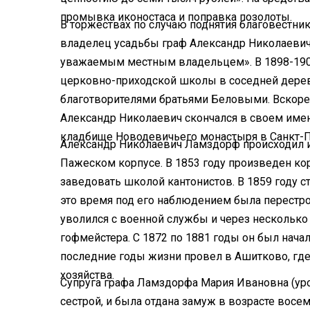
промывка иконостаса и поправка позолоты.
В торжествах по случаю поднятия благовестни
владелец усадьбы граф Александр Николаевич
уважаемым местным владельцем». В 1898-190
церковно-приходской школы в соседней дерев
благотворителями братьями Беловыми. Вскоре
Александр Николаевич скончался в своем имен
кладбище Новодевичьего монастыря в Санкт-П
Александр Николаевич Ламздорф происходил и
Пажеском корпусе. В 1853 году произведен кор
заведовать школой кантонистов. В 1859 году с
это время под его наблюдением была перестро
уволился с военной службы и через несколько
гофмейстера. С 1872 по 1881 годы он был нач
последние годы жизни провел в Ашитково, где
хозяйства.
Супруга графа Ламздорфа Мария Ивановна (ур
сестрой, и была отдана замуж в возрасте вос