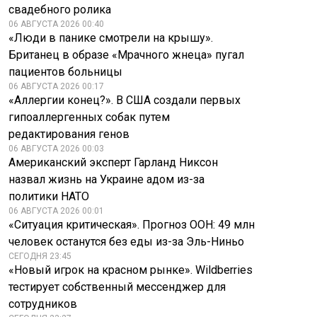
свадебного ролика
06 АВГУСТА 2026 00:40
«Люди в панике смотрели на крышу».
Британец в образе «Мрачного жнеца» пугал
пациентов больницы
06 АВГУСТА 2026 00:17
«Аллергии конец?». В США создали первых
гипоаллергенных собак путем
редактирования генов
06 АВГУСТА 2026 00:03
Американский эксперт Гарланд Никсон
назвал жизнь на Украине адом из-за
политики НАТО
06 АВГУСТА 2026 00:01
«Ситуация критическая». Прогноз ООН: 49 млн
человек останутся без еды из-за Эль-Ниньо
СЕГОДНЯ 23:45
«Новый игрок на красном рынке». Wildberries
тестирует собственный мессенджер для
сотрудников