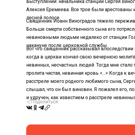
выступлений: начальника станции Сергея Вино
Алексея Еремеева. Все трое были арестованы и
лесной полосе.
Священник Иоанн Виноградов тяжело переживал
Больше смерти собственного сына его потрясл
невиновными людьми недалеко от станции Гол
накануне после церковной службы.
Вот что священник рассказывал впоследствии 
когда в церкви кончал свою вечернюю молитву
невинных, несчастных людей. Тогда мне стало 
пролита чистая, невинная кровь <…> Когда к ве
расстреле моего родного любимого сына, Сергея
слышал, что он был виновен. Я пожалел его, по
и удручен, как известием о расстреле невинны
Поделиться