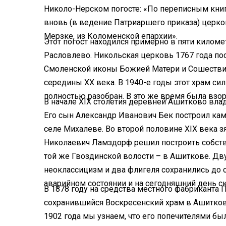
Николо-Нерском погосте: «По переписным кни
вновь (в ведение Патриаршего приказа) церков
Мерзке, из Коломенской епархии».
Этот погост находился примерно в пяти киломе
Расловлево. Никольская церковь 1767 года по
Смоленской иконы Божией Матери и Сошествия
середины XX века. В 1940-е годы этот храм сил
полностью разобран. В это же время была взо
В начале XIX столетия деревней Ашитково вла
Его сын Александр Иванович Бек построил к
селе Михалеве. Во второй половине XIX века з
Николаевич Ламздорф решил построить собстве
той же Гвоздинской волости – в Ашиткове. Дв
неоклассицизм и два флигеля сохранились до с
аварийном состоянии и на сегодняшний день ск
В 1878 году на средства местного фабриканта
сохранившийся Воскресенский храм в Ашитков
1902 года мы узнаем, что его попечителями бы