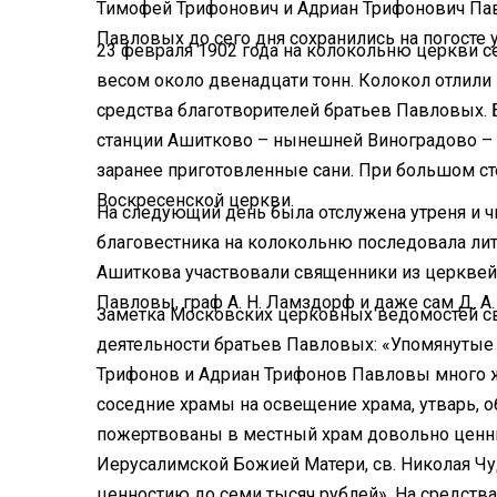
Тимофей Трифонович и Адриан Трифонович Па
Павловых до сего дня сохранились на погосте
23 февраля 1902 года на колокольню церкви 
весом около двенадцати тонн. Колокол отлили
средства благотворителей братьев Павловых.
станции Ашитково – нынешней Виноградово – 
заранее приготовленные сани. При большом ст
Воскресенской церкви.
На следующий день была отслужена утреня и ч
благовестника на колокольню последовала литу
Ашиткова участвовали священники из церквей 
Павловы, граф А. Н. Ламздорф и даже сам Д. А.
Заметка Московских церковных ведомостей св
деятельности братьев Павловых: «Упомянутые
Трифонов и Адриан Трифонов Павловы много же
соседние храмы на освещение храма, утварь, о
пожертвованы в местный храм довольно ценн
Иерусалимской Божией Матери, св. Николая Чу
ценностию до семи тысяч рублей». На средств