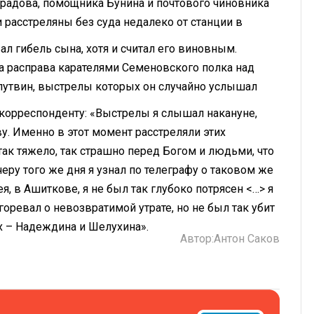
градова, помощника Бунина и почтового чиновника
 расстреляны без суда недалеко от станции в
 гибель сына, хотя и считал его виновным.
а расправа карателями Семеновского полка над
утвин, выстрелы которых он случайно услышал
корреспонденту: «Выстрелы я слышал накануне,
. Именно в этот момент расстреляли этих
так тяжело, так страшно перед Богом и людьми, что
черу того же дня я узнал по телеграфу о таковом же
, в Ашиткове, я не был так глубоко потрясен <…> я
горевал о невозвратимой утрате, но не был так убит
х – Надеждина и Шелухина».
Автор:
Антон Саков