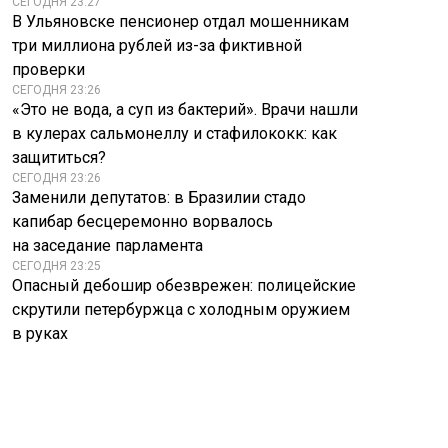
СЕГОДНЯ 23:27
В Ульяновске пенсионер отдал мошенникам
три миллиона рублей из-за фиктивной
проверки
СЕГОДНЯ 23:26
«Это не вода, а суп из бактерий». Врачи нашли
в кулерах сальмонеллу и стафилококк: как
защититься?
СЕГОДНЯ 23:26
Заменили депутатов: в Бразилии стадо
капибар бесцеремонно ворвалось
на заседание парламента
СЕГОДНЯ 23:25
Опасный дебошир обезврежен: полицейские
скрутили петербуржца с холодным оружием
в руках