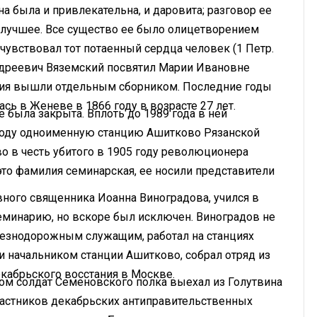
а была и привлекательна, и даровита; разговор ее
– лучшее. Все существо ее было олицетворением
 чувствовал тот потаенный сердца человек (1 Петр.
 Андреевич Вяземский посвятил Марии Ивановне
етия вышли отдельным сборником. Последние годы
сь в Женеве в 1866 году в возрасте 27 лет.
 была закрыта. Вплоть до 1989 года в ней
 году одноименную станцию Ашитково Рязанской
 в честь убитого в 1905 году революционера
это фамилия семинарская, ее носили представители
ного священника Иоанна Виноградова, учился в
еминарию, но вскоре был исключен. Виноградов не
елезнодорожным служащим, работал на станциях
чи начальником станции Ашитково, собрал отряд из
кабрьского восстания в Москве.
дом солдат Семеновского полка выехал из Голутвина
частников декабрьских антиправительственных