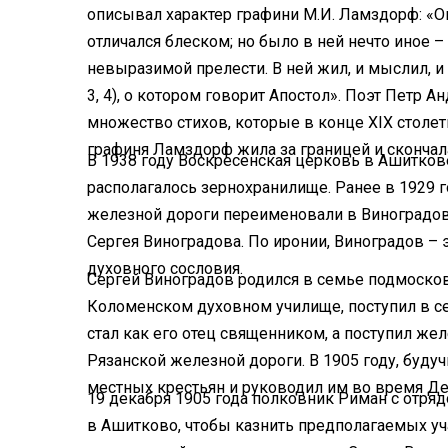
описывал характер графини М.И. Ламздорф: «Он
отличался блеском; но было в ней нечто иное 
невыразимой прелести. В ней жил, и мыслил, и
3, 4), о котором говорит Апостол». Поэт Петр
множество стихов, которые в конце XIX стол
графиня Ламздорф жила за границей и скончала
В 1938 году Воскресенская церковь в Ашиткове
располагалось зернохранилище. Ранее в 1929
железной дороги переименовали в Виноградово
Сергея Виноградова. По иронии, Виноградов – 
духовного сословия.
Сергей Виноградов родился в семье подмосков
Коломенском духовном училище, поступил в с
стал как его отец священником, а поступил ж
Рязанской железной дороги. В 1905 году, буду
местных крестьян и руководил им во время Де
19 декабря 1905 года полковник Риман с отря
в Ашитково, чтобы казнить предполагаемых у