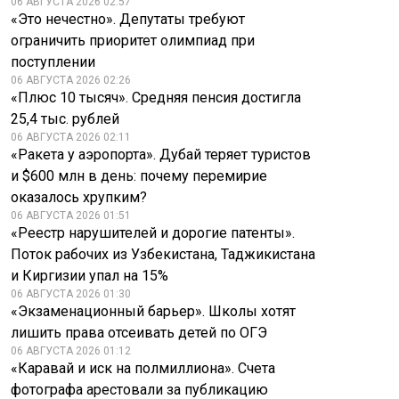
06 АВГУСТА 2026 02:57
«Это нечестно». Депутаты требуют
ограничить приоритет олимпиад при
поступлении
06 АВГУСТА 2026 02:26
«Плюс 10 тысяч». Средняя пенсия достигла
25,4 тыс. рублей
06 АВГУСТА 2026 02:11
«Ракета у аэропорта». Дубай теряет туристов
и $600 млн в день: почему перемирие
оказалось хрупким?
06 АВГУСТА 2026 01:51
«Реестр нарушителей и дорогие патенты».
Поток рабочих из Узбекистана, Таджикистана
и Киргизии упал на 15%
06 АВГУСТА 2026 01:30
«Экзаменационный барьер». Школы хотят
лишить права отсеивать детей по ОГЭ
06 АВГУСТА 2026 01:12
«Каравай и иск на полмиллиона». Счета
фотографа арестовали за публикацию