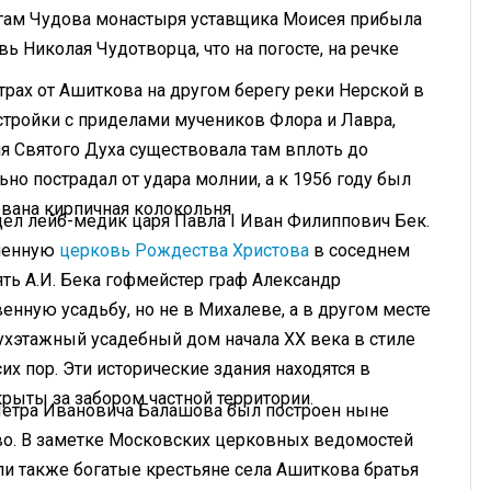
гам Чудова монастыря уставщика Моисея прибыла
ь Николая Чудотворца, что на погосте, на речке
трах от Ашиткова на другом берегу реки Нерской в
стройки с приделами мучеников Флора и Лавра,
 Святого Духа существовала там вплоть до
ьно пострадал от удара молнии, а к 1956 году был
рвана кирпичная колокольня.
дел лейб-медик царя Павла I Иван Филиппович Бек.
аменную
церковь Рождества Христова
в соседнем
ять А.И. Бека гофмейстер граф Александр
нную усадьбу, но не в Михалеве, а в другом месте
ухэтажный усадебный дом начала XX века в стиле
их пор. Эти исторические здания находятся в
рыты за забором частной территории.
 Петра Ивановича Балашова был построен ныне
о. В заметке Московских церковных ведомостей
ли также богатые крестьяне села Ашиткова братья