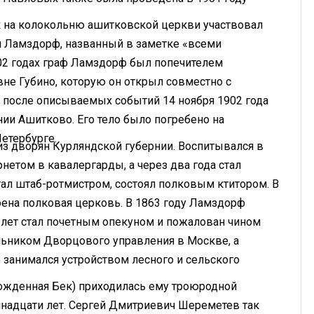
к на колокольню ашитковской церкви участвовал
 Ламздорф, названный в заметке «всеми
2 годах граф Ламздорф был попечителем
не Губино, которую он открыл совместно с
 после описываемых событий 14 ноября 1902 года
ии Ашитково. Его тело было погребено на
етербурге.
з дворян Курляндской губернии. Воспитывался в
нетом в кавалергарды, а через два года стал
тал штаб-ротмистром, состоял полковым ктитором. В
ена полковая церковь. В 1863 году Ламздорф
 лет стал почетным опекуном и пожалован чином
альником Дворцового управления в Москве, а
 занимался устройством лесного и сельского
ожденная Бек) приходилась ему троюродной
емнадцати лет. Сергей Дмитриевич Шереметев так