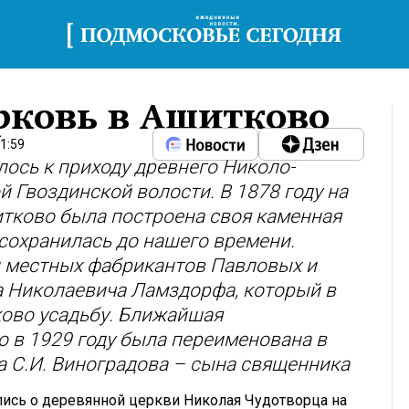
рковь в Ашитково
1:59
ось к приходу древнего Николо-
 Гвоздинской волости. В 1878 году на
итково была построена своя каменная
 сохранилась до нашего времени.
и местных фабрикантов Павловых и
а Николаевича Ламздорфа, который в
ково усадьбу. Ближайшая
 в 1929 году была переименована в
а С.И. Виноградова – сына священника
апись о деревянной церкви Николая Чудотворца на