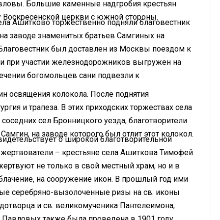
вловы. Большие каменные надгробия крестьян
 у Воскресенской церкви с южной стороны.
села Ашитково торжественно подняли благовестник
 на заводе знаменитых братьев Самгиных на
 Благовестник был доставлен из Москвы поездом к
и при участии железнодорожников выгружен на
ечении богомольцев сани подвезли к
ин освящения колокола. После поднятия
ргия и трапеза. В этих приходских торжествах села
соседних сел Бронницкого уезда, благотворители
 Самгин, на заводе которого был отлит этот колокол.
идетельствует о широкой благотворительной
 жертвователи – крестьяне села Ашиткова Тимофей
ртвуют не только в свой местный храм, но и в
блачение, на сооружение икон. В прошлый год ими
ые серебряно-вызолоченные ризы на св. иконы
дотворца и св. великомученика Пантелеимона,
а Павловых также была проведена в 1901 году