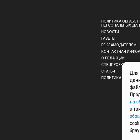
ПОЛИТИКА ОБРАБОТ
ПЕРСОНАЛЬНЫХ ДА
НОВОСТИ
ГАЗЕТЫ
РЕКЛАМОДАТЕЛЯМ
КОНТАКТНАЯ ИНФО
О РЕДАКЦИИ
СПЕЦПРОЕКТЫ
СТАТЬИ
Для 
ПОЛИТИКА КОНФИД
данн
файл
Прод
на о
а та
обра
cook
брау