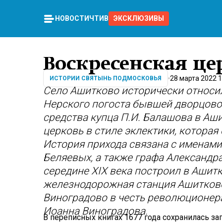
НОВОСТИ
ЧТИВО
ЭКСКЛЮЗИВЫ
Воскресенская це
28 марта 2022 1
ИСТОРИИ СВЯТЫНЬ ПОДМОСКОВЬЯ
Село Ашитково исторически относил
Нерского погоста бывшей дворцовой
средства купца П.И. Балашова в Аш
церковь в стиле эклектики, которая
История прихода связана с именам
Беляевых, а также графа Александр
середине
XIX века построил в Ашит
железнодорожная станция Ашитково
Виноградово в честь революционер
Иоанна Виноградова.
В переписных книгах 1677 года сохранилась з