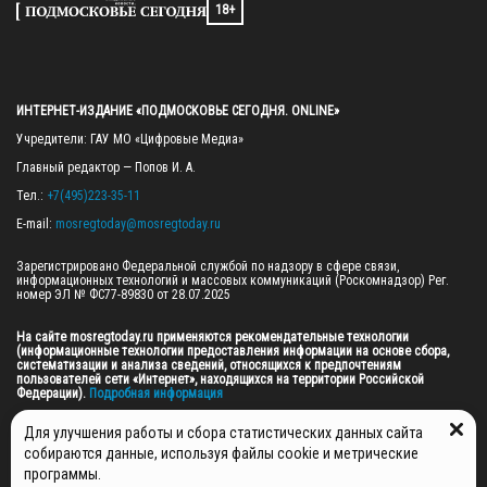
18+
ИНТЕРНЕТ-ИЗДАНИЕ «ПОДМОСКОВЬЕ СЕГОДНЯ. ONLINE»
Учредители: ГАУ МО «Цифровые Медиа»

Главный редактор — Попов И. А.

Тел.: 
+7(495)223-35-11
E-mail: 
mosregtoday@mosregtoday.ru
Зарегистрировано Федеральной службой по надзору в сфере связи, 
информационных технологий и массовых коммуникаций (Роскомнадзор) Рег. 
номер ЭЛ № ФС77-89830 от 28.07.2025

На сайте mosregtoday.ru применяются рекомендательные технологии 
(информационные технологии предоставления информации на основе сбора, 
систематизации и анализа сведений, относящихся к предпочтениям 
пользователей сети «Интернет», находящихся на территории Российской 
Федерации).
 Подробная информация
© 2026 ПРАВА НА ВСЕ МАТЕРИАЛЫ САЙТА ПРИНАДЛЕЖАТ ГАУ МО "ЦИФРОВЫЕ 
Для улучшения работы и сбора статистических данных сайта
МЕДИА" (ОГРН: 1255000059467).
собираются данные, используя файлы cookie и метрические
программы.