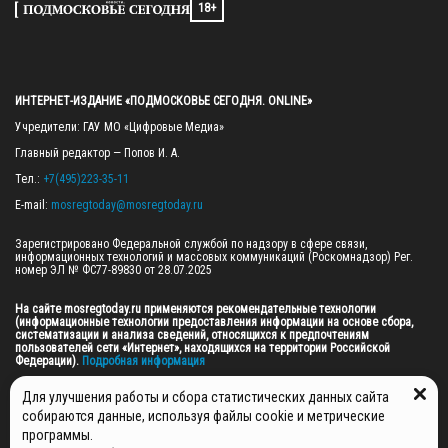
18+
ИНТЕРНЕТ-ИЗДАНИЕ «ПОДМОСКОВЬЕ СЕГОДНЯ. ONLINE»
Учредители: ГАУ МО «Цифровые Медиа»

Главный редактор — Попов И. А.

Тел.: 
+7(495)223-35-11
E-mail: 
mosregtoday@mosregtoday.ru
Зарегистрировано Федеральной службой по надзору в сфере связи, 
информационных технологий и массовых коммуникаций (Роскомнадзор) Рег. 
номер ЭЛ № ФС77-89830 от 28.07.2025

На сайте mosregtoday.ru применяются рекомендательные технологии 
(информационные технологии предоставления информации на основе сбора, 
систематизации и анализа сведений, относящихся к предпочтениям 
пользователей сети «Интернет», находящихся на территории Российской 
Федерации).
 Подробная информация
© 2026 ПРАВА НА ВСЕ МАТЕРИАЛЫ САЙТА ПРИНАДЛЕЖАТ ГАУ МО "ЦИФРОВЫЕ 
Для улучшения работы и сбора статистических данных сайта
МЕДИА" (ОГРН: 1255000059467).
собираются данные, используя файлы cookie и метрические
программы.