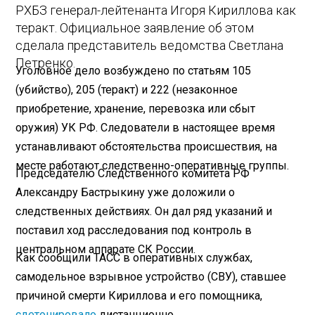
РХБЗ генерал-лейтенанта Игоря Кириллова как
теракт. Официальное заявление об этом
сделала представитель ведомства Светлана
Петренко.
Уголовное дело возбуждено по статьям 105
(убийство), 205 (теракт) и 222 (незаконное
приобретение, хранение, перевозка или сбыт
оружия) УК РФ. Следователи в настоящее время
устанавливают обстоятельства происшествия, на
месте работают следственно-оперативные группы.
Председателю Следственного комитета РФ
Александру Бастрыкину уже доложили о
следственных действиях. Он дал ряд указаний и
поставил ход расследования под контроль в
центральном аппарате СК России.
Как сообщили ТАСС в оперативных службах,
самодельное взрывное устройство (СВУ), ставшее
причиной смерти Кириллова и его помощника,
сдетонировало
дистанционно.