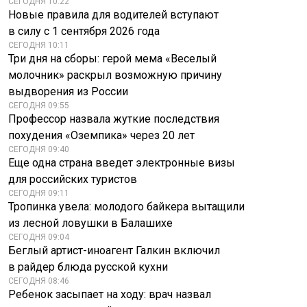
СЕГОДНЯ 10:22
Новые правила для водителей вступают
в силу с 1 сентября 2026 года
СЕГОДНЯ 10:11
Три дня на сборы: герой мема «Веселый
молочник» раскрыл возможную причину
выдворения из России
СЕГОДНЯ 09:55
Профессор назвала жуткие последствия
похудения «Оземпика» через 20 лет
СЕГОДНЯ 09:40
Еще одна страна введет электронные визы
для российских туристов
СЕГОДНЯ 09:11
Тропинка увела: молодого байкера вытащили
из лесной ловушки в Балашихе
СЕГОДНЯ 09:04
Беглый артист-иноагент Галкин включил
в райдер блюда русской кухни
СЕГОДНЯ 08:46
Ребенок засыпает на ходу: врач назвал