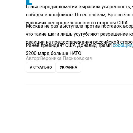
Глава евродипломатии выразила уверенность, 
победы в конфликте. По ее словам, Брюссель
условиях неопределенности со стороны США.
Москва не раз выступала против поставок воор
что такие шаги лишь усугубляют разрешение ко
реакции на предостережения российской сторо
Ранее президент США Дональд Трамп
сообщил
$200 млрд больше НАТО.
Автор:
Вероника Пасиковская
АКТУАЛЬНО
УКРАИНА