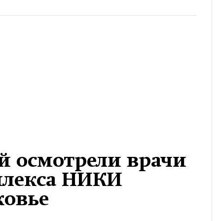
ей осмотрели врачи
плекса НИКИ
ковье