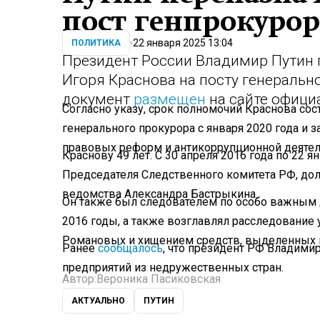
пост генпрокурор
22 января 2025 13:04
ПОЛИТИКА
Президент России Владимир Путин 
Игоря Краснова на посту генеральн
документ
размещен
на сайте офици
Согласно указу, срок полномочий Краснова сост
генерального прокурора с января 2020 года и 
правовых реформ и антикоррупционной деятел
Краснову 49 лет. С 30 апреля 2016 года по 22 
Председателя Следственного комитета РФ, до
ведомства Александра Бастрыкина.
Он также был следователем по особо важным д
2016 годы, а также возглавлял расследование
Романовых и хищением средств, выделенных н
Ранее
сообщалось
, что президент РФ Владими
предприятий из недружественных стран.
Автор:
Вероника Пасиковская
АКТУАЛЬНО
ПУТИН