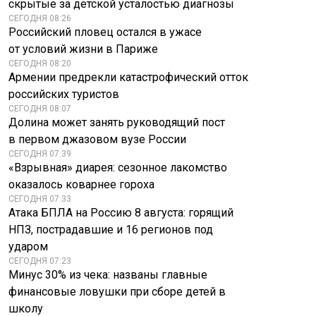
скрытые за детской усталостью диагнозы
СЕГОДНЯ 08:26
Российский пловец остался в ужасе
от условий жизни в Париже
СЕГОДНЯ 08:20
Армении предрекли катастрофический отток
российских туристов
СЕГОДНЯ 08:07
Долина может занять руководящий пост
в первом джазовом вузе России
СЕГОДНЯ 07:39
«Взрывная» диарея: сезонное лакомство
оказалось коварнее гороха
СЕГОДНЯ 07:33
Атака БПЛА на Россию 8 августа: горящий
НПЗ, пострадавшие и 16 регионов под
ударом
СЕГОДНЯ 07:23
Минус 30% из чека: названы главные
финансовые ловушки при сборе детей в
школу