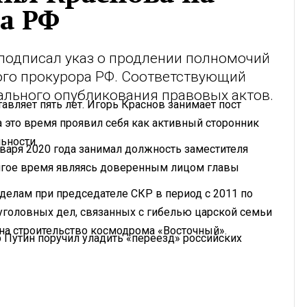
а РФ
подписал указ о продлении полномочий
ого прокурора РФ. Соответствующий
ального опубликования правовых актов.
авляет пять лет. Игорь Краснов занимает пост
за это время проявил себя как активный сторонник
ьности.
января 2020 года занимал должность заместителя
лгое время являясь доверенным лицом главы
елам при председателе СКР в период с 2011 по
 уголовных дел, связанных с гибелью царской семьи
а строительство космодрома «Восточный».
р Путин поручил уладить «переезд» российских