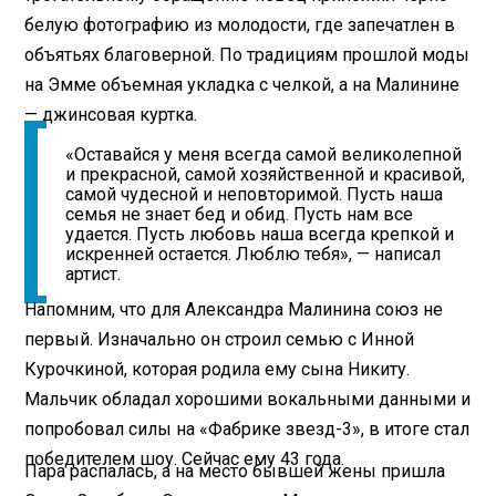
белую фотографию из молодости, где запечатлен в
объятьях благоверной. По традициям прошлой моды
на Эмме объемная укладка с челкой, а на Малинине
— джинсовая куртка.
«Оставайся у меня всегда самой великолепной
и прекрасной, самой хозяйственной и красивой,
самой чудесной и неповторимой. Пусть наша
семья не знает бед и обид. Пусть нам все
удается. Пусть любовь наша всегда крепкой и
искренней остается. Люблю тебя», — написал
артист.
Напомним, что для Александра Малинина союз не
первый. Изначально он строил семью с Инной
Курочкиной, которая родила ему сына Никиту.
Мальчик обладал хорошими вокальными данными и
попробовал силы на «Фабрике звезд-3», в итоге стал
победителем шоу. Сейчас ему 43 года.
Пара распалась, а на место бывшей жены пришла