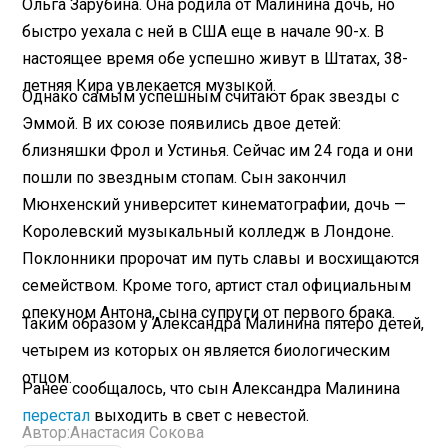
Ольга Зарубина. Она родила от Малинина дочь, но
быстро уехала с ней в США еще в начале 90-х. В
настоящее время обе успешно живут в Штатах, 38-
летняя Кира увлекается музыкой.
Однако самым успешным считают брак звезды с
Эммой. В их союзе появились двое детей:
близняшки Фрол и Устинья. Сейчас им 24 года и они
пошли по звездным стопам. Сын закончил
Мюнхенский университет кинематографии, дочь —
Королевский музыкальный колледж в Лондоне.
Поклонники пророчат им путь славы и восхищаются
семейством. Кроме того, артист стал официальным
опекуном Антона, сына супруги от первого брака.
Таким образом у Александра Малинина пятеро детей,
четырем из которых он является биологическим
отцом.
Ранее сообщалось, что сын Александра Малинина
перестал
выходить в свет с невестой.
Автор:
Анастасия Сокова