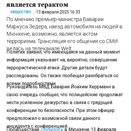
является терактом
13 февраля 2025 16:33
ОБЩЕСТВО
По мнению премьер-министра Баварии
Маркуса Зедера, наезд автомобиля на людей в
Мюнхене, возможно, является актом
терроризма. Трансляция его общения со СМИ
велась на телеканале Welt.
Политик заявил, что имеющаяся на данный момент
информация указывает на, вероятно, совершение
террористической атаки. Другие детали будут
расследованы. Он также пообещал разобраться со
всеми подробностями.
Руководитель МВД Баварии Йоахим Херрманн в
свою очередь сообщил, что полицейские продолжат
нести усиленное дежурство в связи с грядущей
конференции по безопасности. При этом офицер
предположил о возможной связи данного
инцидента с конференцией.
Происшествие
случилось
в Мюнхене 13 февраля.