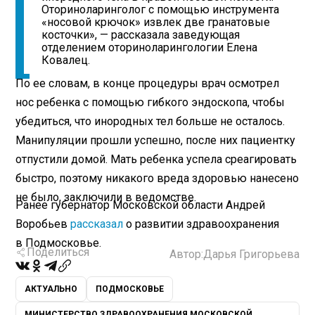
Оториноларинголог с помощью инструмента
«носовой крючок» извлек две гранатовые
косточки», — рассказала заведующая
отделением оториноларингологии Елена
Ковалец.
По ее словам, в конце процедуры врач осмотрел
нос ребенка с помощью гибкого эндоскопа, чтобы
убедиться, что инородных тел больше не осталось.
Манипуляции прошли успешно, после них пациентку
отпустили домой. Мать ребенка успела среагировать
быстро, поэтому никакого вреда здоровью нанесено
не было, заключили в ведомстве.
Ранее губернатор Московской области Андрей
Воробьев
рассказал
о развитии здравоохранения
в Подмосковье.
Поделиться
Автор:
Дарья Григорьева
АКТУАЛЬНО
ПОДМОСКОВЬЕ
МИНИСТЕРСТВО ЗДРАВООХРАНЕНИЯ МОСКОВСКОЙ