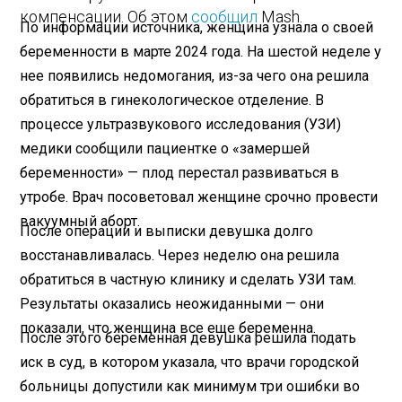
компенсации. Об этом
сообщил
Mash.
По информации источника, женщина узнала о своей
беременности в марте 2024 года. На шестой неделе у
нее появились недомогания, из-за чего она решила
обратиться в гинекологическое отделение. В
процессе ультразвукового исследования (УЗИ)
медики сообщили пациентке о «замершей
беременности» — плод перестал развиваться в
утробе. Врач посоветовал женщине срочно провести
вакуумный аборт.
После операции и выписки девушка долго
восстанавливалась. Через неделю она решила
обратиться в частную клинику и сделать УЗИ там.
Результаты оказались неожиданными — они
показали, что женщина все еще беременна.
После этого беременная девушка решила подать
иск в суд, в котором указала, что врачи городской
больницы допустили как минимум три ошибки во